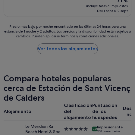
71 €
y
a
u
precio
m
incluye tasas e impuestos
a
u
actual
Del 1 sept al 2 sept
u
l
u
es
y
g
h
de
c
u
h
71 €
Precio
Precio más bajo por noche encontrado en las últimas 24 horas para una
e
n
h
estancia de 1 noche y 2 adultos. Los precios y la disponibilidad están sujetos a
más
r
a
d
cambios. Pueden aplicarse términos y condiciones adicionales.
bajo
c
p
e
por
a
a
l
noche
Ver todos los alojamientos
"
p
v
encontrado
e
i
en
l
e
las
e
n
últimas
r
t
24 horas
Compara hoteles populares
a
o
para
e
.
cerca de Estación de Sant Vicenç
una
n
P
estancia
l
a
de Calders
de
a
r
1 noche
p
e
Clasificación
Puntuación
y
Desa
a
c
Alojamiento
del
de los
2 adultos.
incl
r
í
alojamiento
huéspedes
Los
t
a
precios
e
Le Meridien Ra
u
Impresionante
Alojamiento
y
9.2
d
Beach Hotel & Spa
n
268 comentarios
de