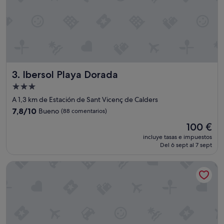
,
h
a
b
i
t
a
c
Ibersol Playa Dorada
3. Ibersol Playa Dorada
i
ó
Alojamiento
n
de
A 1,3 km de Estación de Sant Vicenç de Calders
a
3.0 estrellas
m
7.8
7,8/10
Bueno
(88 comentarios)
p
sobre
El
100 €
l
10,
precio
i
Bueno,
incluye tasas e impuestos
actual
a
Del 6 sept al 7 sept
(88 comentarios)
es
,
de
l
Hotel Brisamar Suites
100 €
a
s
a
g
u
a