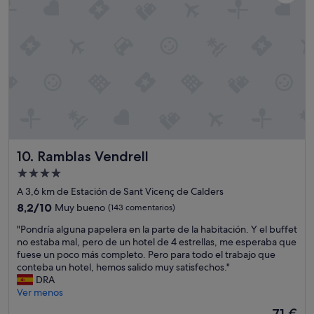
b
n
u
y
e
s
n
e
a
o
c
í
o
a
m
c
i
o
d
n
a
s
P
t
l
Ramblas Vendrell
a
10. Ramblas Vendrell
a
n
Alojamiento
y
t
de
a
A 3,6 km de Estación de Sant Vicenç de Calders
e
t
4.0 estrellas
m
8.2
8,2/10
Muy bueno
(143 comentarios)
r
e
sobre
a
"
"Pondría alguna papelera en la parte de la habitación. Y el buffet
n
10,
n
P
no estaba mal, pero de un hotel de 4 estrellas, me esperaba que
t
Muy
q
o
fuese un poco más completo. Pero para todo el trabajo que
e
bueno,
u
n
conteba un hotel, hemos salido muy satisfechos."
u
(143 comentarios)
i
d
DRA
u
l
r
Ver menos
u
a
í
h
El