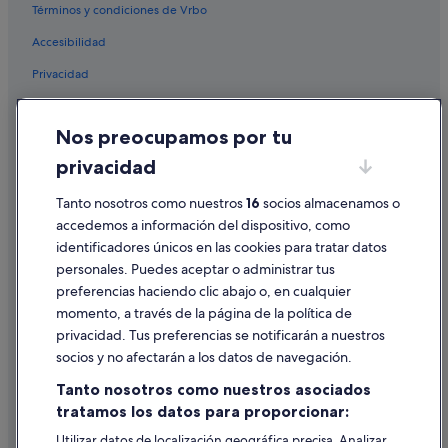
y
p
Términos y condiciones de Vrbo
Hoteles con spa en Comarruga
s
o
a
r
Accesibilidad
Hoteles con gimnasio en Comarruga
t
l
i
a
Privacidad
Hoteles para bodas en Comarruga
s
m
Hoteles en la playa en Comarruga
Cookies
f
a
e
ñ
Nos preocupamos por tu
Hoteles de 3 estrellas en Comarruga
Condiciones de uso
c
a
h
n
privacidad
Hoteles cerca de Estación de Segur de Calafell
Información legal/contacto
o
a
Campings de caravanas en Comarruga
s
.
Tanto nosotros como nuestros
16
socios almacenamos o
Pautas sobre el contenido y cómo denunciar contenido
.
.
accedemos a información del dispositivo, como
Hoteles para familias en Comarruga
"
y
identificadores únicos en las cookies para tratar datos
Ayuda
d
Hoteles con conserje en Comarruga
personales. Puedes aceptar o administrar tus
i
Ayuda
Hoteles de 5 estrellas en Comarruga
j
preferencias haciendo clic abajo o, en cualquier
i
momento, a través de la página de la política de
Apartamentos en Comarruga
Cancelar un vuelo
m
privacidad. Tus preferencias se notificarán a nuestros
o
Hoteles con bar en Sant Salvador
Cancelar una reserva de hotel o de un alquiler vacacional
socios y no afectarán a los datos de navegación.
s
Segur de Calafell hoteles
"
Plazos de reembolso
Tanto nosotros como nuestros asociados
e
Hoteles cerca de Playa de Coma-ruga
tratamos los datos para proporcionar:
Utilizar un cupón de Expedia
s
t
Hoteles cerca de Estación de Roda de Barà
Utilizar datos de localización geográfica precisa. Analizar
Documentos para viajes internacionales