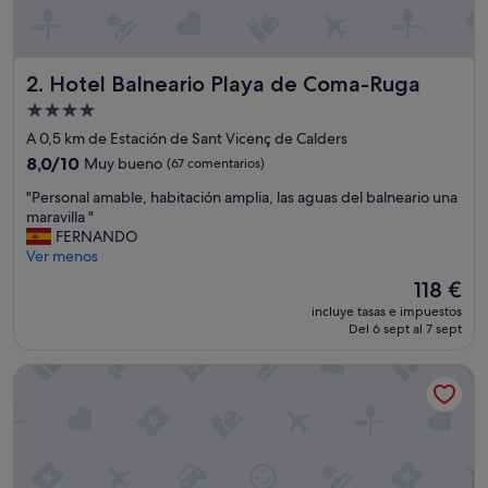
Hotel Balneario Playa de Coma-Ruga
2. Hotel Balneario Playa de Coma-Ruga
Alojamiento
de
A 0,5 km de Estación de Sant Vicenç de Calders
4.0 estrellas
8.0
8,0/10
Muy bueno
(67 comentarios)
sobre
"
"Personal amable, habitación amplia, las aguas del balneario una
10,
P
maravilla "
Muy
e
FERNANDO
bueno,
r
Ver menos
(67 comentarios)
s
El
118 €
o
precio
incluye tasas e impuestos
n
actual
Del 6 sept al 7 sept
a
es
l
de
Ibersol Playa Dorada
a
118 €
m
a
b
l
e