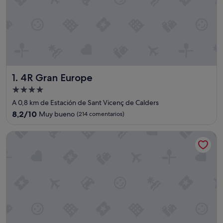
4R Gran Europe
1. 4R Gran Europe
Alojamiento
de
A 0,8 km de Estación de Sant Vicenç de Calders
4.0 estrellas
8.2
8,2/10
Muy bueno
(214 comentarios)
sobre
10,
Hotel Balneario Playa de Coma-Ruga
Muy
bueno,
(214 comentarios)