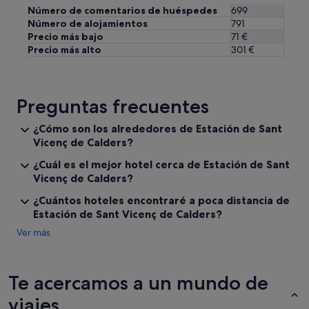
u
l
Número de comentarios de huéspedes
699
e
v
Número de alojamientos
791
s
i
Precio más bajo
71 €
e
m
Precio más alto
301 €
u
o
n
s
p
a
o
l
Preguntas frecuentes
c
l
o
a
¿Cómo son los alrededores de Estación de Sant
m
m
Vicenç de Calders?
á
a
s
r
¿Cuál es el mejor hotel cerca de Estación de Sant
c
a
Vicenç de Calders?
o
l
m
a
¿Cuántos hoteles encontraré a poca distancia de
p
s
Estación de Sant Vicenç de Calders?
l
2
e
Ver más
2
t
:
o
1
.
5
Te acercamos a un mundo de
P
h
e
p
viajes
r
o