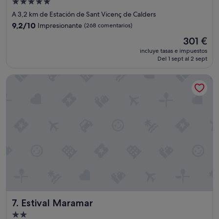
Alojamiento
de
A 3,2 km de Estación de Sant Vicenç de Calders
5.0 estrellas
9.2
9,2/10
Impresionante
(268 comentarios)
sobre
El
301 €
10,
precio
Impresionante,
incluye tasas e impuestos
actual
Del 1 sept al 2 sept
(268 comentarios)
es
de
Estival Maramar
301 €
Estival Maramar
7. Estival Maramar
Alojamiento