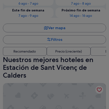
6 ago - 7 ago
7 ago - 8 ago
Este fin de semana
Próximo fin de semana
7 ago - 9 ago
14 ago - 16 ago
Ver mapa
Filtros
Recomendado
Precio (creciente)
Di
Nuestros mejores hoteles en
Estación de Sant Vicenç de
Calders
4R Gran Europe