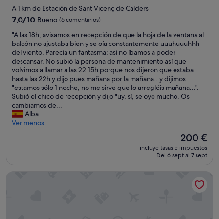
de
A 1 km de Estación de Sant Vicenç de Calders
2.0 estrellas
7.0
7,0/10
Bueno
(6 comentarios)
sobre
"
"A las 18h, avisamos en recepción de que la hoja de la ventana al
10,
A
balcón no ajustaba bien y se oía constantemente uuuhuuuhhh
Bueno,
l
del viento. Parecía un fantasma; así no íbamos a poder
(6 comentarios)
a
descansar. No subió la persona de mantenimiento así que
s
volvimos a llamar a las 22:15h porque nos dijeron que estaba
1
hasta las 22h y dijo pues mañana por la mañana.. y dijimos
8
"estamos sólo 1 noche, no me sirve que lo arregléis mañana...".
h
Subió el chico de recepción y dijo "uy, sí, se oye mucho. Os
,
cambiamos de...
a
Alba
v
Ver menos
i
El
200 €
s
precio
incluye tasas e impuestos
a
actual
Del 6 sept al 7 sept
m
es
o
de
4R Miramar Calafell
s
200 €
e
n
r
e
c