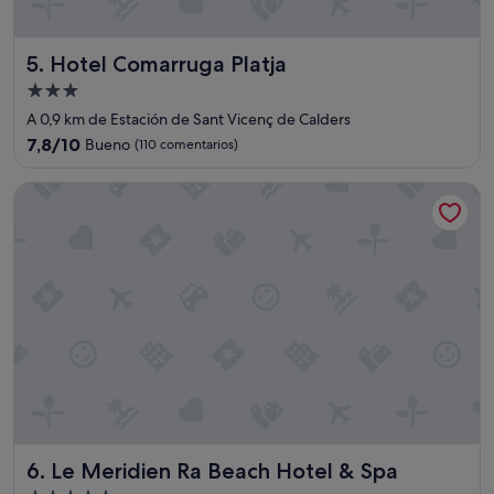
"
Hotel Comarruga Platja
5. Hotel Comarruga Platja
Alojamiento
de
A 0,9 km de Estación de Sant Vicenç de Calders
3.0 estrellas
7.8
7,8/10
Bueno
(110 comentarios)
sobre
10,
Le Meridien Ra Beach Hotel & Spa
Bueno,
(110 comentarios)
Le Meridien Ra Beach Hotel & Spa
6. Le Meridien Ra Beach Hotel & Spa