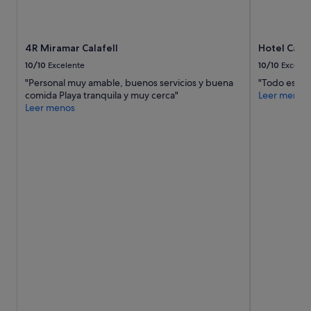
e
r
s
d
t
e
a
s
4R Miramar Calafell
Hotel Cana
b
c
10/10
Excelente
10/10
Excelen
a
a
m
n
"Personal muy amable, buenos servicios y buena
"Todo estupe
a
s
comida Playa tranquila y muy cerca"
Leer menos
l
a
Leer menos
,
r
p
.
e
N
r
o
o
s
d
u
e
b
u
i
n
ó
h
l
o
a
t
p
e
e
l
r
d
s
e
o