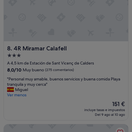
e
p
c
i
ó
n
d
e
4R Miramar Calafell
8. 4R Miramar Calafell
q
u
Alojamiento
e
de
A 4,5 km de Estación de Sant Vicenç de Calders
l
3.0 estrellas
a
8.0
8,0/10
Muy bueno
(275 comentarios)
h
sobre
"
"Personal muy amable, buenos servicios y buena comida Playa
o
10,
P
tranquila y muy cerca"
j
Muy
e
Miguel
a
bueno,
r
Ver menos
d
(275 comentarios)
s
e
El
151 €
o
l
precio
incluye tasas e impuestos
n
a
actual
Del 9 ago al 10 ago
a
v
es
l
e
de
Akquaaa Boutique Hotel
m
n
151 €
u