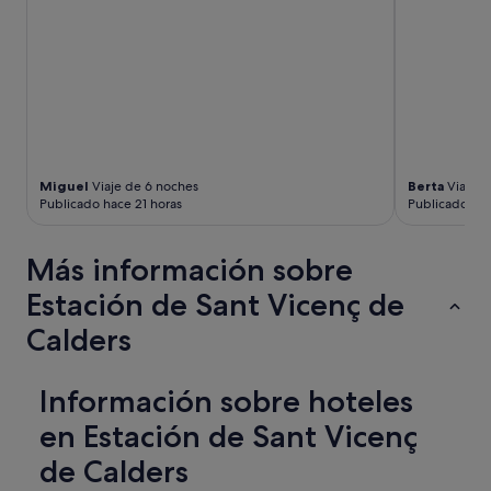
4
n
e
a
s
d
t
e
r
m
e
a
l
n
l
t
a
e
Miguel
Viaje de 6 noches
Berta
Viaje d
s
n
Publicado hace 21 horas
Publicado hac
,
i
m
m
e
i
Más información sobre
e
e
s
n
Estación de Sant Vicenç de
p
t
e
o
Calders
r
a
a
s
b
í
Información sobre hoteles
a
q
q
u
en Estación de Sant Vicenç
u
e
de Calders
e
v
f
o