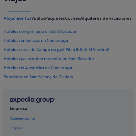
o
r
p
q
a
u
Alojamientos
Vuelos
Paquetes
Coches
Alquileres de vacaciones
r
e
a
n
Hoteles con gimnasio en Sant Salvador
t
o
o
s
Hoteles románticos en Comarruga
d
d
o
i
Hoteles cerca de Campo de golf Pitch & Putt El Vendrell
e
j
Hoteles que aceptan mascotas en Sant Salvador
l
e
t
r
Hoteles de 4 estrellas en Comarruga
r
o
a
n
Pensiones en Sant Vicenç de Calders
b
q
Hoteles cerca de Estación de tren de Roda de Mar
a
u
j
e
B&B en Comarruga
o
e
q
s
Casas rurales en Sant Salvador
u
Empresa
t
Hoteles cerca de Monumento Arco de Bará
e
a
Quiénes somos
c
b
Pensiones en Sant Salvador
o
a
Empleo
n
h
Hoteles para ir de compras en Comarruga
t
a