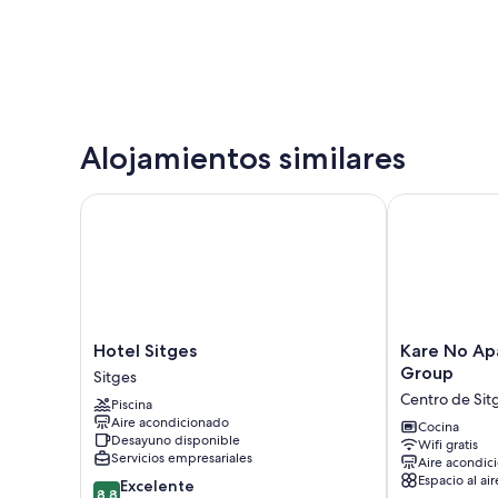
Alojamientos similares
Hotel Sitges
Kare No Apar
Hotel
Kare
Hotel Sitges
Kare No Ap
Sitges
No
Group
Sitges
Sitges
Apartments
Centro de Sit
Piscina
by
Aire acondicionado
Sitges
Cocina
Desayuno disponible
Wifi gratis
Group
Servicios empresariales
Aire acondic
Centro
Espacio al air
8.8
Excelente
de
8,8