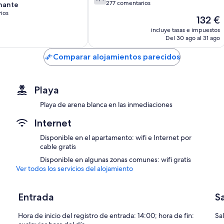
sobre
277 comentarios
nante
10,
ios
El
132 €
Bueno,
precio
277 comentarios
incluye tasas e impuestos
,
actual
Del 30 ago al 31 ago
s
es
de
Comparar alojamientos parecidos
132 €
Playa
Playa de arena blanca en las inmediaciones
Internet
Disponible en el apartamento: wifi e Internet por
cable gratis
Disponible en algunas zonas comunes: wifi gratis
Ver todos los servicios del alojamiento
Entrada
S
Hora de inicio del registro de entrada: 14:00; hora de fin:
Sal