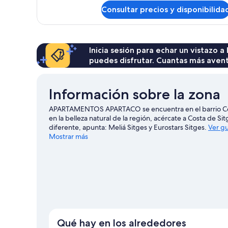
ciudad
de
Consultar precios y disponibilida
Apartamento
básico,
vistas
a
la
Inicia sesión para echar un vistazo a
ciudad
puedes disfrutar. Cuantas más aven
Información sobre la zona
APARTAMENTOS APARTACO se encuentra en el barrio Centr
en la belleza natural de la región, acércate a Costa de Si
diferente, apunta: Meliá Sitges y Eurostars Sitges.
Ver gu
Mostrar más
Ver más apartamentos en Sitges
Qué hay en los alrededores