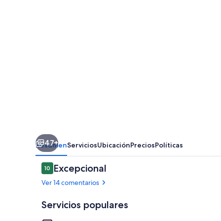
47+
Resumen
Servicios
Ubicación
Precios
Políticas
Comentarios
Excepcional
10
10 de 10
Ver 14 comentarios
Servicios populares