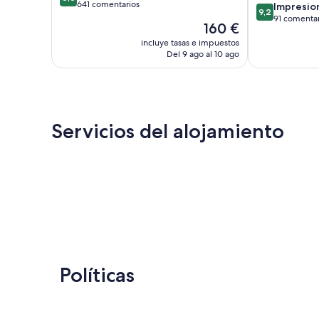
sobre
641 comentarios
9.2
Sitges
Impresio
9,2
10,
sobre
91 comentar
El
160 €
Excelente,
10,
precio
641 comentarios
incluye tasas e impuestos
Impresionante
actual
Del 9 ago al 10 ago
91 comentario
es
de
160 €
Servicios del alojamiento
Políticas