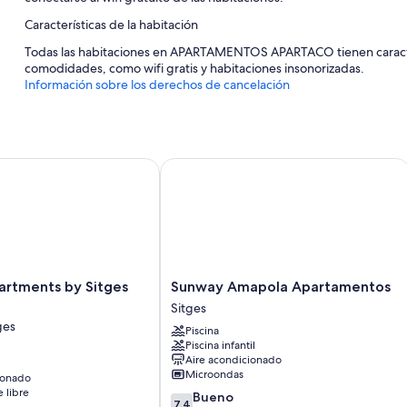
Características de la habitación
Todas las habitaciones en APARTAMENTOS APARTACO tienen caracter
comodidades, como wifi gratis y habitaciones insonorizadas.
Información sobre los derechos de cancelación
Además, otros servicios que encontrarás incluyen los siguientes:
Duchas, artículos de higiene personal gratuitos y secadores de 
Televisiones inteligentes de 37 pulgadas con canales digitales
tments by Sitges Group
Sunway Amapola Apartamentos
Cocinas básicas, ollas para cocinar langostas y placas de cocina
Sunway
artments by Sitges
Sunway Amapola Apartamentos
Amapola
Sitges
Apartamentos
ges
Piscina
Sitges
Piscina infantil
Aire acondicionado
Microondas
ionado
e libre
7.4
Bueno
7,4