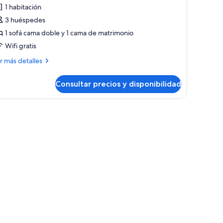
e
1 habitación
partamento
3 huéspedes
onfort
1 sofá cama doble y 1 cama de matrimonio
Wifi gratis
ás
r más detalles
talles
Consultar precios y disponibilidad
artamento
nfort