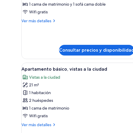
de
1 cama de matrimonio y 1 sofá cama doble
Apartamento
Wifi gratis
estándar
Más
Ver más detalles
detalles
de
Apartamento
estándar
Consultar precios y disponibilida
Abrir
Una habitación compacta con u
7
Apartamento básico, vistas a la ciudad
todas
Vistas a la ciudad
las
21 m²
fotos
de
1 habitación
Apartamento
2 huéspedes
básico,
1 cama de matrimonio
vistas
Wifi gratis
a
Más
Ver más detalles
la
detalles