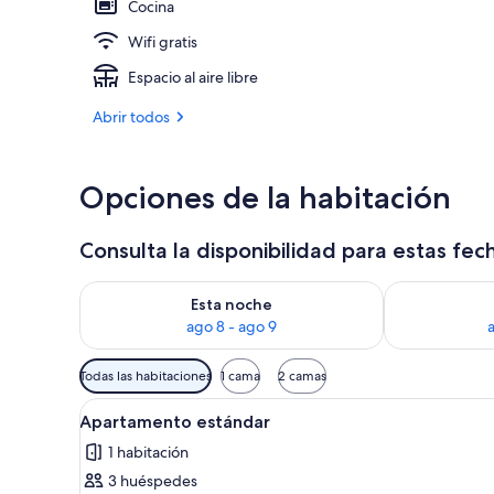
Cocina
Wifi gratis
Fachada del 
Espacio al aire libre
Abrir todos
Opciones de la habitación
Consulta la disponibilidad para estas fec
Consulta la disponibilidad para esta noche, ago 8 - 
Consulta la d
Esta noche
ago 8 - ago 9
Filtros
Todas las habitaciones
1 cama
2 camas
disponibles
Abrir
Una habitación con una mesa y s
para
6
Apartamento estándar
todas
las
1 habitación
las
habitaciones
3 huéspedes
fotos