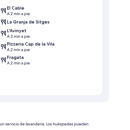
El Cable
A 2 min a pie
La Granja de Sitges
L'Avinyet
A 3 min a pie
Pizzería Cap de la Vila
A 2 min a pie
Fragata
A 2 min a pie
n servicio de lavandería. Los huéspedes pueden