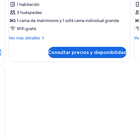
de
d
1 habitación
Apartamento
A
3 huéspedes
clásico
C
1 cama de matrimonio y 1 sofá cama individual grande
Wifi gratis
Más
M
Ver más detalles
Ve
detalles
de
de
de
d
Consultar precios y disponibilidad
Apartamento
Ap
clásico
Co
na cama individual, un sofá, una mesita y una pequeña cocina.