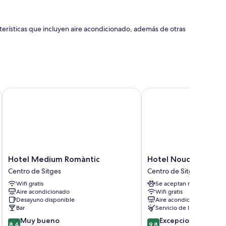
ísticas que incluyen aire acondicionado, además de otras
pelo
Hotel Medium Romàntic
Hotel Noucentista
Hotel
Hotel
Hotel Medium Romàntic
Hotel Noucentista
Medium
Noucentista
Centro de Sitges
Centro de Sitges
Romàntic
Centro
Wifi gratis
Se aceptan mascotas
Centro
de
Aire acondicionado
Wifi gratis
de
Sitges
Desayuno disponible
Aire acondicionado
Sitges
Bar
Servicio de limpieza
8.4
9.8
Muy bueno
Excepcional
8,4
9,8