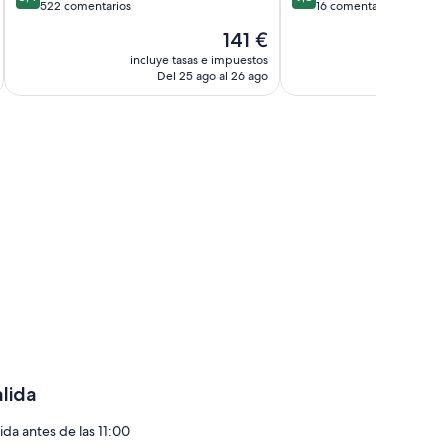
sobre
sobre
522 comentarios
16 comentarios
10,
10,
El
141 €
Muy
Excepcional,
precio
bueno,
16 comentarios
incluye tasas e impuestos
incluye
actual
Del 25 ago al 26 ago
D
522 comentarios
es
de
141 €
alida
ida antes de las 11:00