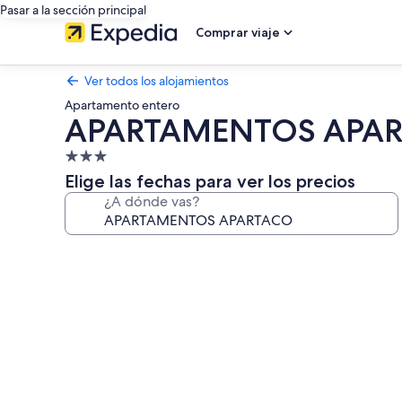
Pasar a la sección principal
Comprar viaje
Ver todos los alojamientos
Apartamento entero
APARTAMENTOS APA
Alojamiento
de
Elige las fechas para ver los precios
3.0 estrellas
¿A dónde vas?
Galería
de
imágenes
de
APARTAMENTOS
APARTACO