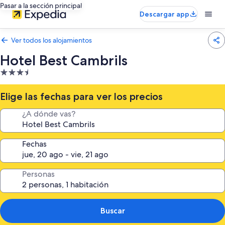
Pasar a la sección principal
Descargar app
Ver todos los alojamientos
Hotel Best Cambrils
Alojamiento
de
3.5 estrellas
Elige las fechas para ver los precios
¿A dónde vas?
Fechas
Personas
Buscar