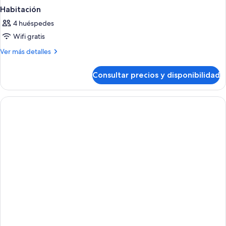
Habitación
4 huéspedes
Wifi gratis
Más
Ver más detalles
detalles
de
Consultar precios y disponibilidad
Habitación