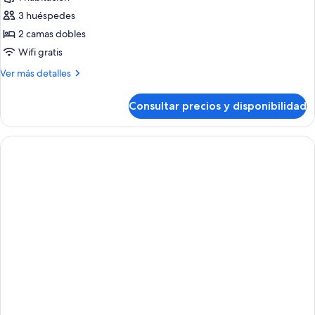
Piscina
las
1
3
3 huéspedes
fotos
niño
adultos
de
2 camas dobles
+
Habitación
1
Wifi gratis
niño
estándar,
Más
Ver más detalles
vistas
detalles
a
de
Consultar precios y disponibilidad
Habitación
la
estándar,
piscina
vistas
(1
a
la
adult)
piscina
(1
adult)