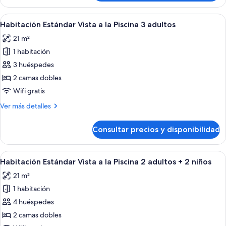
Estándar
2
Vista
Abrir
Habitación de hotel con dos camas, un e
adultos
10
a
Habitación Estándar Vista a la Piscina 3 adultos
todas
+
la
21 m²
Piscina
las
1
2
1 habitación
fotos
niño
adultos
de
3 huéspedes
+
Habitación
1
2 camas dobles
niño
Estándar
Wifi gratis
Vista
Más
Ver más detalles
a
detalles
la
de
Consultar precios y disponibilidad
Habitación
Piscina
Estándar
3
Vista
Abrir
Habitación de hotel con dos camas, un e
adultos
10
a
Habitación Estándar Vista a la Piscina 2 adultos + 2 niños
todas
la
21 m²
Piscina
las
3
1 habitación
fotos
adultos
de
4 huéspedes
Habitación
2 camas dobles
Estándar