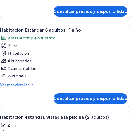
y
detalles
2
de
Consultar precios y disponibilidad
niños
Habitación
Estándar
2
Abrir
Un balcón con dos sillas blancas y una
10
adultos
Habitación Estándar 3 adultos +1 niño
todas
y
Vistas al complejo turístico
2
las
niños
21 m²
fotos
de
1 habitación
Habitación
4 huéspedes
Estándar
2 camas dobles
3
Wifi gratis
adultos
Más
Ver más detalles
+1
detalles
niño
de
Consultar precios y disponibilidad
Habitación
Estándar
3
Abrir
Habitación de hotel con dos camas, un e
10
adultos
Habitación estándar, vistas a la piscina (2 adultos)
todas
+1
21 m²
niño
las