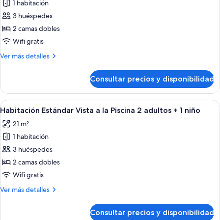
1 habitación
fotos
de
3 huéspedes
Habitación
2 camas dobles
estándar,
Wifi gratis
vistas
Más
Ver más detalles
a
detalles
la
de
Consultar precios y disponibilidad
Habitación
piscina
estándar,
(2
vistas
Abrir
Habitación de hotel con dos camas, un e
adultos)
10
a
Habitación Estándar Vista a la Piscina 2 adultos + 1 niño
todas
la
21 m²
piscina
las
(2
1 habitación
fotos
adultos)
de
3 huéspedes
Habitación
2 camas dobles
Estándar
Wifi gratis
Vista
Más
Ver más detalles
a
detalles
la
de
Consultar precios y disponibilidad
Habitación
Piscina