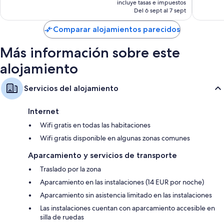
bueno,
209 com
incluye tasas e impuestos
actual
Del 6 sept al 7 sept
186 comentarios
es
de
Comparar alojamientos parecidos
175 €
Más información sobre este
alojamiento
Servicios del alojamiento
Internet
Wifi gratis en todas las habitaciones
Wifi gratis disponible en algunas zonas comunes
Aparcamiento y servicios de transporte
Traslado por la zona
Aparcamiento en las instalaciones (14 EUR por noche)
Aparcamiento sin asistencia limitado en las instalaciones
Las instalaciones cuentan con aparcamiento accesible en
silla de ruedas