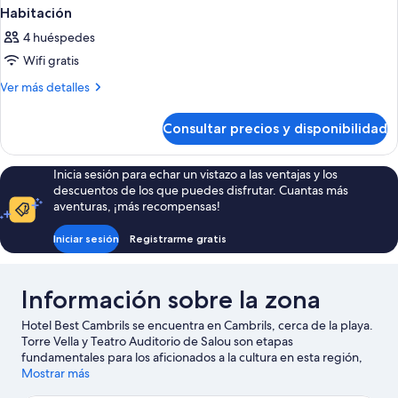
Habitación
4 huéspedes
Wifi gratis
Más
Ver más detalles
detalles
de
Consultar precios y disponibilidad
Habitación
Inicia sesión para echar un vistazo a las ventajas y los
descuentos de los que puedes disfrutar. Cuantas más
aventuras, ¡más recompensas!
Iniciar sesión
Registrarme gratis
Información sobre la zona
Hotel Best Cambrils se encuentra en Cambrils, cerca de la playa.
Torre Vella y Teatro Auditorio de Salou son etapas
fundamentales para los aficionados a la cultura en esta región,
donde también puedes acercarte a lugares emblemáticos como
Mostrar más
Castillo de Vilafortuny y Villa romana de Barenys. ¿Viajas con