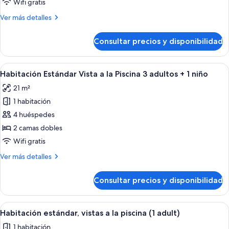
Wifi gratis
Vista
Más
Ver más detalles
a
detalles
la
de
Consultar precios y disponibilidad
Habitación
Piscina
Estándar
2
Vista
Abrir
Habitación de hotel con dos camas, un e
adultos
10
a
Habitación Estándar Vista a la Piscina 3 adultos + 1 niño
todas
+
la
21 m²
Piscina
las
2
2
1 habitación
fotos
niños
adultos
de
4 huéspedes
+
Habitación
2
2 camas dobles
niños
Estándar
Wifi gratis
Vista
Más
Ver más detalles
a
detalles
la
de
Consultar precios y disponibilidad
Habitación
Piscina
Estándar
3
Vista
Abrir
Habitación de hotel con dos camas, un e
adultos
10
a
Habitación estándar, vistas a la piscina (1 adult)
todas
+
la
1 habitación