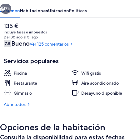
erior
Siguiente
71+
Resumen
Habitaciones
Ubicación
Políticas
El
135 €
precio
incluye tasas e impuestos
actual
Del 30 ago al 31 ago
es
Comentarios
Bueno
7,8
Ver 125 comentarios
7,8 de 10
de
135 €
Servicios populares
Piscina
Wifi gratis
Una piscina al aire libre, sombrillas, t
Restaurante
Aire acondicionado
Gimnasio
Desayuno disponible
Abrir todos
Opciones de la habitación
Consulta la disponibilidad para estas fechas