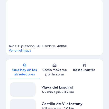
niños? Si es así, puedes llevarlos a Parque temático PortAventura
World o a Bosc Aventura Salou.
Ver guía de viaje de Cambrils
Avda. Diputación, 141, Cambrils, 43850
Ver en el mapa
Mapa
Qué hay en los
Cómo moverse
Restaurantes
alrededores
por la zona
Playa del Esquirol
A 2 min a pie
- 0.2 km
Castillo de Vilafortuny
A 11 min a pie
- 1.0 km