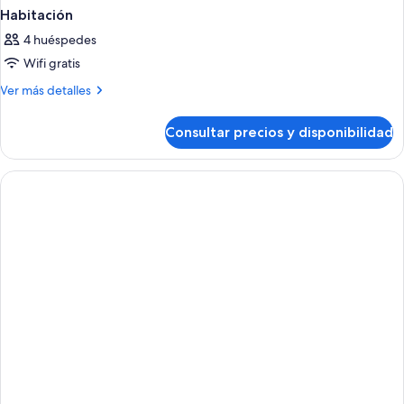
Habitación
4 huéspedes
Wifi gratis
Más
Ver más detalles
detalles
de
Consultar precios y disponibilidad
Habitación