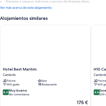
Armarios o roperos, balcones y servicio de limpieza diario
Ver más acerca de este alojamiento
Alojamientos similares
Hotel Best Maritim
H10 Camb
Hotel
H10
Hotel Best Maritim
H10 Ca
Best
Cambril
Cambrils
Cambril
Maritim
Playa
Piscina
Spa
Piscin
Cambrils
Cambril
Wifi gratis
Restaurante
Wifi gr
8.4
8.8
Muy bueno
Exc
8,4
8,8
sobre
sobre
186 comentarios
209 
10,
10,
El
175 €
Muy
Excelent
precio