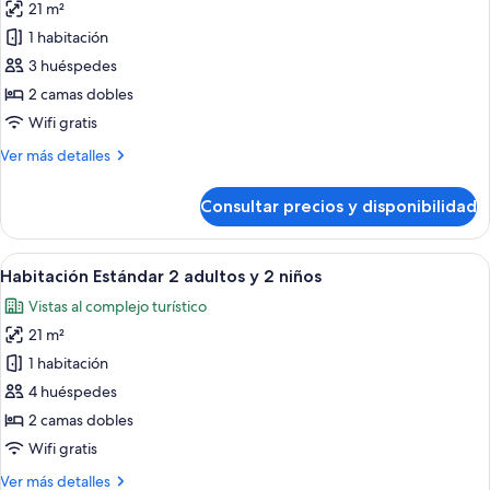
21 m²
fotos
de
1 habitación
Habitación
3 huéspedes
Estándar
2 camas dobles
3
Wifi gratis
adultos
Más
Ver más detalles
detalles
de
Consultar precios y disponibilidad
Habitación
Estándar
3
Abrir
Una habitación de hotel con cama, escri
9
adultos
Habitación Estándar 2 adultos y 2 niños
todas
Vistas al complejo turístico
las
21 m²
fotos
de
1 habitación
Habitación
4 huéspedes
Estándar
2 camas dobles
2
Wifi gratis
adultos
Más
Ver más detalles