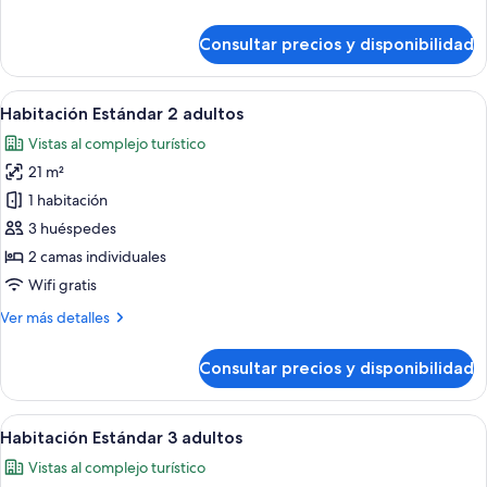
y
detalles
1
de
Consultar precios y disponibilidad
niño
Habitación
Estándar
2
Abrir
Una habitación de hotel con una cama,
10
adultos
Habitación Estándar 2 adultos
todas
y
Vistas al complejo turístico
1
las
niño
21 m²
fotos
de
1 habitación
Habitación
3 huéspedes
Estándar
2 camas individuales
2
Wifi gratis
adultos
Más
Ver más detalles
detalles
de
Consultar precios y disponibilidad
Habitación
Estándar
2
Abrir
Una habitación de hotel con cama, mesi
10
adultos
Habitación Estándar 3 adultos
todas
Vistas al complejo turístico
las