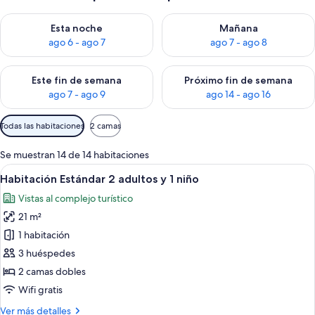
Consulta la disponibilidad para esta noche, ago 6 - ago 7
Consulta la disponibilidad pa
Esta noche
Mañana
ago 6 - ago 7
ago 7 - ago 8
Consulta la disponibilidad para este fin de semana, ago 7 - ag
Consulta la disponibilidad par
Este fin de semana
Próximo fin de semana
ago 7 - ago 9
ago 14 - ago 16
Filtros
Todas las habitaciones
2 camas
disponibles
para
Se muestran 14 de 14 habitaciones
las
Abrir
Una habitación de hotel con cama, mesi
10
Habitación Estándar 2 adultos y 1 niño
habitaciones
todas
Vistas al complejo turístico
las
21 m²
fotos
de
1 habitación
Habitación
3 huéspedes
Estándar
2 camas dobles
2
Wifi gratis
adultos
Más
Ver más detalles