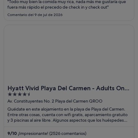
"Todo muy bien la comida muy rica, nada más me gustaría que
fuera más rápido el precedo de check in y check out"
Comentario del 9 de jul de 2026
Se abre en una ventana nueva
Hyatt Vivid Playa Del Carmen - Adults Only - All Inclusive
Hyatt Vivid Playa Del Carmen - Adults Only
4.5
- All Inclusive
out
Av. Constituyentes No. 2 Playa del Carmen QROO
of
Quédate en este alojamiento en la playa de Playa del Carmen.
5
Entre otras cosas, cuenta con wifi gratis, aparcamiento gratuito
y 3 piscinas al aire libre. Algunos aspectos que los huéspedes
destacan en los comentarios son la piscina y la amabilidad del
personal. Dos atracciones turísticas populares que se
9
/
10
¡Impresionante! (2526 comentarios)
encuentran cerca son Playa principal de Playa del Carmen y