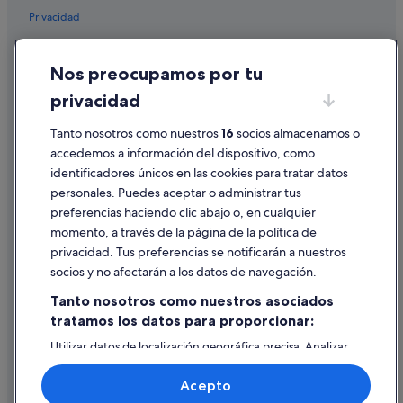
Privacidad
Cookies
Nos preocupamos por tu
Condiciones de uso
privacidad
Información legal/contacto
Tanto nosotros como nuestros
16
socios almacenamos o
Pautas sobre el contenido y cómo denunciar contenido
accedemos a información del dispositivo, como
identificadores únicos en las cookies para tratar datos
Ayuda
personales. Puedes aceptar o administrar tus
Ayuda
preferencias haciendo clic abajo o, en cualquier
momento, a través de la página de la política de
Cancelar un vuelo
privacidad. Tus preferencias se notificarán a nuestros
Cancelar una reserva de hotel o de un alquiler vacacional
socios y no afectarán a los datos de navegación.
Plazos de reembolso
Tanto nosotros como nuestros asociados
tratamos los datos para proporcionar:
Utilizar un cupón de Expedia
Utilizar datos de localización geográfica precisa. Analizar
Documentos para viajes internacionales
activamente las características del dispositivo para su
identificación. Almacenar la información en un dispositivo
Acepto
y/o acceder a ella. Publicidad y contenido personalizados,