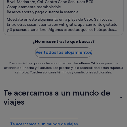
out
Blvd. Marina s/n, Col. Centro Cabo San Lucas BCS
Completamente reembolsable
of
Reserva ahora y paga durante la estancia
5
Quédate en este alojamiento en la playa de Cabo San Lucas.
Entre otras cosas, cuenta con wifi gratis, aparcamiento gratuito
y 3 piscinas al aire libre. Algunos aspectos que los huéspedes
destacan en los comentarios son el suculento desayuno y la
piscina. Dos atracciones turísticas populares que se encuentran
¿No encuentras lo que buscas?
cerca son Bahía de Cabo San Lucas y Playa El Médano.
Ver todos los alojamientos
Precio más bajo por noche encontrado en las últimas 24 horas para una
estancia de 1 noche y 2 adultos. Los precios y la disponibilidad están sujetos a
cambios. Pueden aplicarse términos y condiciones adicionales.
Te acercamos a un mundo de
viajes
Te acercamos a un mundo de viajes