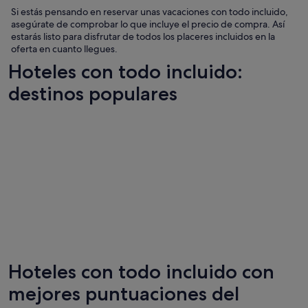
Si estás pensando en reservar unas vacaciones con todo incluido,
asegúrate de comprobar lo que incluye el precio de compra. Así
estarás listo para disfrutar de todos los placeres incluidos en la
oferta en cuanto llegues.
Hoteles con todo incluido:
destinos populares
Hoteles con todo incluido con
Cancún
Punta C
mejores puntuaciones del
117 hoteles con todo incluido
86 hotel