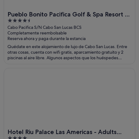
Pueblo Bonito Pacifica Golf & Spa Resort -
4.5
All Inclusive-Adult Only
out
Cabo Pacifica S/N Cabo San Lucas BCS
Completamente reembolsable
of
Reserva ahora y paga durante la estancia
5
Quédate en este alojamiento de lujo de Cabo San Lucas. Entre
otras cosas, cuenta con wifi gratis, aparcamiento gratuito y 2
piscinas al aire libre. Algunos aspectos que los huéspedes
destacan en los comentarios son la piscina y la amabilidad del
personal. Dos atracciones turísticas populares que se
Se abre en una ventana nueva
Hotel Riu Palace Las Americas - Adults Only- All Inclusive
encuentran cerca son Bahía de Cabo San Lucas y Playa El
Médano.
Hotel Riu Palace Las Americas - Adults
4