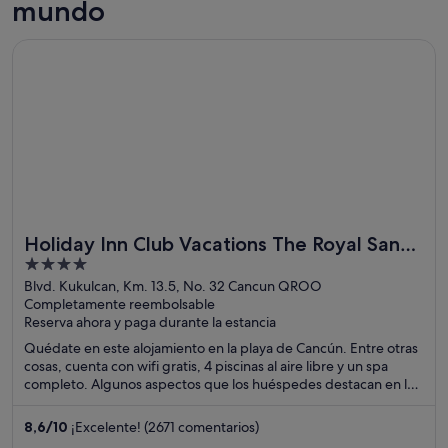
mundo
Se abre en una ventana nueva
Holiday Inn Club Vacations The Royal Sands by IHG - All incl
Holiday Inn Club Vacations The Royal Sands
4
by IHG - All inclusive
out
Blvd. Kukulcan, Km. 13.5, No. 32 Cancun QROO
Completamente reembolsable
of
Reserva ahora y paga durante la estancia
5
Quédate en este alojamiento en la playa de Cancún. Entre otras
cosas, cuenta con wifi gratis, 4 piscinas al aire libre y un spa
completo. Algunos aspectos que los huéspedes destacan en los
comentarios son la piscina y la amabilidad del personal. Dos
atracciones turísticas populares que se encuentran cerca son
8,6
/
10
¡Excelente! (2671 comentarios)
Plaza la Isla y Playa Delfines.