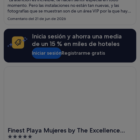
momento. Pero las instalaciones no están tan nuevas, y las
fotografías que se muestran son de un área VIP por la que hay
que pagar un adicional."
Comentario del 21 de jun de 2026
Inicia sesión y ahorra una media
de un 15 % en miles de hoteles
Iniciar sesión
Registrarme gratis
Se abre en una ventana nueva
Finest Playa Mujeres by The Excellence Collection - All Inclu
Finest Playa Mujeres by The Excellence
5
Collection - All Inclusive