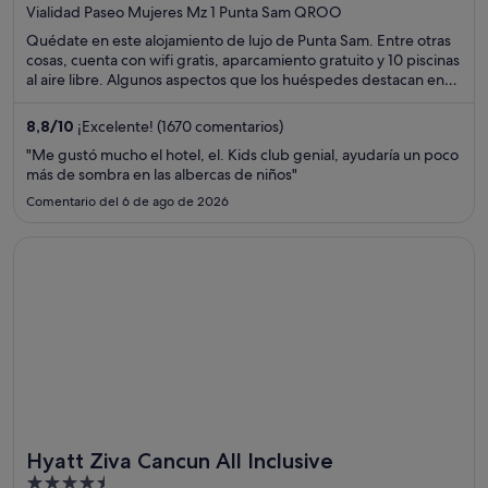
out
Vialidad Paseo Mujeres Mz 1 Punta Sam QROO
of
Quédate en este alojamiento de lujo de Punta Sam. Entre otras
5
cosas, cuenta con wifi gratis, aparcamiento gratuito y 10 piscinas
al aire libre. Algunos aspectos que los huéspedes destacan en
los comentarios son el excelente restaurante y la amabilidad del
personal. Dos atracciones turísticas populares que se
8,8
/
10
¡Excelente! (1670 comentarios)
encuentran cerca son Playa Norte y Centro comercial Cancún
"Me gustó mucho el hotel, el. Kids club genial, ayudaría un poco
Mall.
más de sombra en las albercas de niños"
Comentario del 6 de ago de 2026
Se abre en una ventana nueva
Hyatt Ziva Cancun All Inclusive
Hyatt Ziva Cancun All Inclusive
4.5