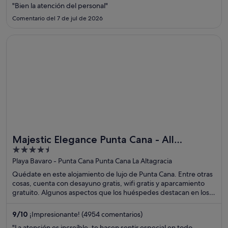
"Bien la atención del personal"
Quinta Avenida.
Comentario del 7 de jul de 2026
Se abre en una ventana nueva
Majestic Elegance Punta Cana - All Inclusive
Majestic Elegance Punta Cana - All
4.5
Inclusive
out
Playa Bavaro - Punta Cana Punta Cana La Altagracia
of
Quédate en este alojamiento de lujo de Punta Cana. Entre otras
5
cosas, cuenta con desayuno gratis, wifi gratis y aparcamiento
gratuito. Algunos aspectos que los huéspedes destacan en los
comentarios son la piscina y el excelente restaurante. Dos
atracciones turísticas populares que se encuentran cerca son
9
/
10
¡Impresionante! (4954 comentarios)
Playa Macao y Playa de Arena Gorda.
"La atención es increíble, te hacen sentir especial en todo