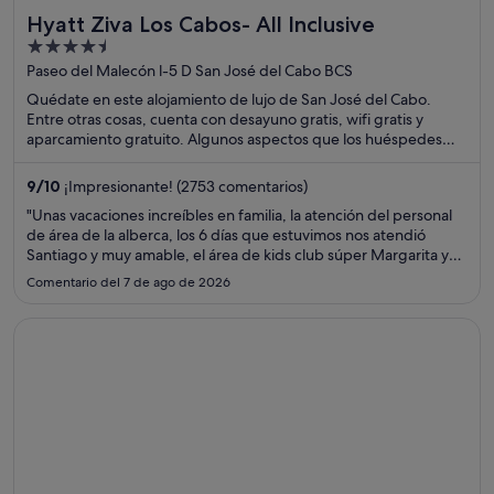
Hyatt Ziva Los Cabos- All Inclusive
4.5
out
Paseo del Malecón l-5 D San José del Cabo BCS
of
Quédate en este alojamiento de lujo de San José del Cabo.
5
Entre otras cosas, cuenta con desayuno gratis, wifi gratis y
aparcamiento gratuito. Algunos aspectos que los huéspedes
destacan en los comentarios son la piscina y el excelente
restaurante. Dos atracciones turísticas populares que se
9
/
10
¡Impresionante! (2753 comentarios)
encuentran cerca son Plaza Costa Azul y Zona de galerías de San
"Unas vacaciones increíbles en familia, la atención del personal
José del Cabo.
de área de la alberca, los 6 días que estuvimos nos atendió
Santiago y muy amable, el área de kids club súper Margarita y
Nan y todo su personal muy amables !! Los restaurantes y la
Comentario del 7 de ago de 2026
comida en general bastante variedad y muy rico !! Excelente ..."
Se abre en una ventana nueva
Pueblo Bonito Pacifica Golf & Spa Resort -All Inclusive-Adul