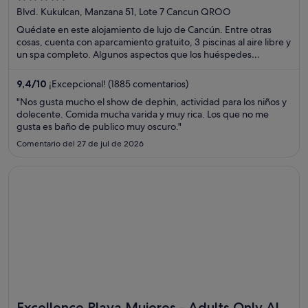
out
Blvd. Kukulcan, Manzana 51, Lote 7 Cancun QROO
of
Quédate en este alojamiento de lujo de Cancún. Entre otras
5
cosas, cuenta con aparcamiento gratuito, 3 piscinas al aire libre y
un spa completo. Algunos aspectos que los huéspedes
destacan en los comentarios son la piscina y la amabilidad del
personal. Dos atracciones turísticas populares que se
9,4
/
10
¡Excepcional! (1885 comentarios)
encuentran cerca son Plaza la Isla y Playa Delfines.
"Nos gusta mucho el show de dephin, actividad para los niños y
dolecente. Comida mucha varida y muy rica. Los que no me
gusta es baño de publico muy oscuro."
Comentario del 27 de jul de 2026
Se abre en una ventana nueva
Excellence Playa Mujeres - Adults Only All Inclusive
Excellence Playa Mujeres - Adults Only All