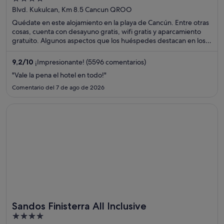
Only- All Inclusive
out
Blvd. Kukulcan, Km 8.5 Cancun QROO
of
Quédate en este alojamiento en la playa de Cancún. Entre otras
5
cosas, cuenta con desayuno gratis, wifi gratis y aparcamiento
gratuito. Algunos aspectos que los huéspedes destacan en los
comentarios son el suculento desayuno y la piscina. Dos
atracciones turísticas populares que se encuentran cerca son
9,2
/
10
¡Impresionante! (5596 comentarios)
Plaza la Isla y Playa Delfines.
"Vale la pena el hotel en todo!"
Comentario del 7 de ago de 2026
Se abre en una ventana nueva
Sandos Finisterra All Inclusive
Sandos Finisterra All Inclusive
4