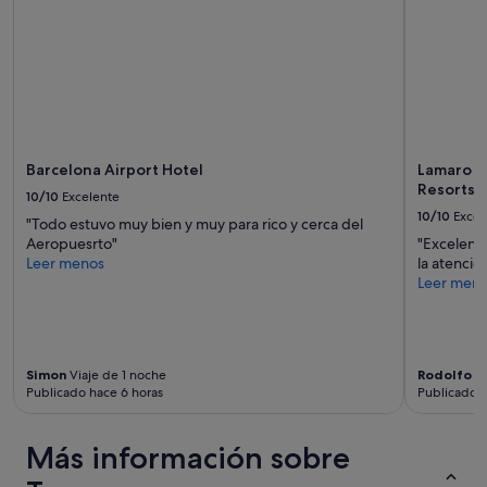
t
están
"
o
sujetos
.
a
L
cambios.
a
Pueden
h
aplicarse
a
términos
b
y
i
condiciones
Barcelona Airport Hotel
Lamaro H
t
adicionales.
Resorts |
10/10
Excelente
a
10/10
Excel
c
"Todo estuvo muy bien y muy para rico y cerca del
i
Aeropuesrto"
"Excelente
ó
Leer menos
la atenció
n
Leer men
q
u
e
n
Simon
Viaje de 1 noche
Rodolfo
Vi
o
Publicado hace 6 horas
Publicado h
s
d
i
Más información sobre
e
r