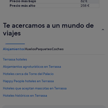
Precio más bajo
62 €
n
Precio más alto
258 €
d
a
y
g
Te acercamos a un mundo de
r
a
viajes
n
d
e
.
Alojamientos
Vuelos
Paquetes
Coches
E
x
Terrassa hoteles
c
e
Alojamientos agroturísticos en Terrassa
l
e
Hoteles cerca de Torre del Palacio
n
Happy People hoteles en Terrassa
t
e
Hoteles que aceptan mascotas en Terrassa
t
a
Hoteles históricos en Terrassa
m
Hoteles de aventura en Terrassa
a
ñ