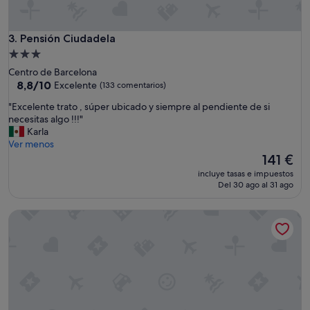
b
a
b
Pensión Ciudadela
3. Pensión Ciudadela
i
e
Alojamiento
n
de
Centro de Barcelona
l
3.0 estrellas
8.8
8,8/10
Excelente
(133 comentarios)
i
sobre
m
"
"Excelente trato , súper ubicado y siempre al pendiente de si
10,
p
E
necesitas algo !!!"
Excelente,
i
x
Karla
(133 comentarios)
o
c
Ver menos
.
e
El
141 €
C
l
precio
incluye tasas e impuestos
a
e
actual
Del 30 ago al 31 ago
l
n
es
i
t
de
Magatzem 128
d
e
141 €
a
t
d
r
m
a
e
t
d
o
i
,
o
s