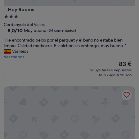
Hey Rooms
1. Hey Rooms
Alojamiento
de
Cerdanyola del Valles
3.0 estrellas
8.0
8,0/10
Muy bueno
(54 comentarios)
sobre
"
"He encontrado pelos por el parquet y el baño no estaba bien
10,
H
limpio. Calidad mediocre. El colchón sin embargo, muy bueno. "
Muy
e
Vasileios
bueno,
e
Ver menos
(54 comentarios)
n
El
83 €
c
precio
incluye tasas e impuestos
o
actual
Del 27 ago al 28 ago
n
es
t
de
Hotel Restaurant Guilleumes
r
83 €
a
d
o
p
e
l
o
s