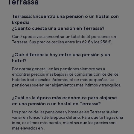
Terrassa
o
n
,
Terrassa: Encuentra una pensión o un hostal con
t
Expedia
i
¿Cuánto cuesta una pensión en Terrassa?
p
o
Con Expedia vas a encontrar un total de 51 pensiones en
s
Terrassa. Sus precios oscilan entre los 62 € y los 258 €.
u
i
¿Qué diferencia hay entre una pensión y un
t
hotel?
e
p
Por norma general, en las pensiones siempre vas a
a
encontrar precios más bajos si los comparas con los de los
r
hoteles tradicionales. Además, al ser más pequeñas, las
a
pensiones suelen ser alojamientos más íntimos y tranquilos.
l
o
¿Cuál es la época más económica para alojarse
s
en una pensión o un hostal en Terrassa?
4
(
Los precios de las pensiones y hostales en Terrassa suelen
m
variar en función de la época del año. Para que te hagas una
i
idea, es el mes más barato, mientras que los precios son
e
más elevados en .
s