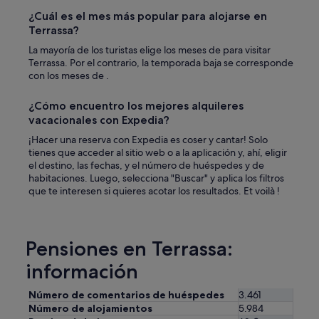
p
¿Cuál es el mes más popular para alojarse en
o
Terrassa?
s
o
La mayoría de los turistas elige los meses de para visitar
,
Terrassa. Por el contrario, la temporada baja se corresponde
y
con los meses de .
o
y
¿Cómo encuentro los mejores alquileres
m
vacacionales con Expedia?
i
s
¡Hacer una reserva con Expedia es coser y cantar! Solo
d
tienes que acceder al sitio web o a la aplicación y, ahí, eligir
o
el destino, las fechas, y el número de huéspedes y de
s
habitaciones. Luego, selecciona "Buscar" y aplica los filtros
h
que te interesen si quieres acotar los resultados. Et voilà !
i
j
o
s
Pensiones en Terrassa:
)
m
información
u
y
Número de comentarios de huéspedes
3.461
l
Número de alojamientos
5.984
i