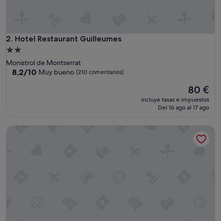
p
o
r
e
l
Hotel Restaurant Guilleumes
2. Hotel Restaurant Guilleumes
p
Alojamiento
a
de
Monistrol de Montserrat
r
2.0 estrellas
8.2
8,2/10
Muy bueno
(210 comentarios)
q
sobre
u
El
80 €
10,
e
precio
Muy
t
incluye tasas e impuestos
actual
bueno,
Del 16 ago al 17 ago
y
es
(210 comentarios)
e
de
l
Pensión Ciudadela
80 €
b
a
ñ
o
n
o
e
s
t
a