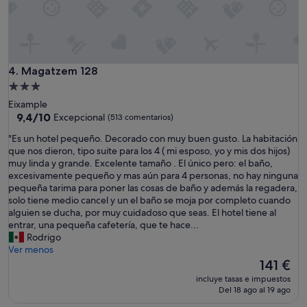
c
ú
r
p
e
e
.
r
E
u
l
b
Magatzem 128
4. Magatzem 128
c
i
Alojamiento
o
c
de
l
Eixample
a
3.0 estrellas
9.4
c
9,4/10
Excepcional
(513 comentarios)
d
sobre
h
o
"
"Es un hotel pequeño. Decorado con muy buen gusto. La habitación
10,
ó
y
E
que nos dieron, tipo suite para los 4 ( mi esposo, yo y mis dos hijos)
Excepcional,
n
s
s
muy linda y grande. Excelente tamaño . El único pero: el baño,
(513 comentarios)
s
i
u
excesivamente pequeño y mas aún para 4 personas, no hay ninguna
i
e
n
pequeña tarima para poner las cosas de baño y además la regadera,
n
m
h
solo tiene medio cancel y un el baño se moja por completo cuando
e
p
o
alguien se ducha, por muy cuidadoso que seas. El hotel tiene al
m
r
t
entrar, una pequeña cafetería, que te hace...
b
e
e
Rodrigo
a
a
l
Ver menos
r
l
p
El
141 €
g
p
e
precio
o
e
incluye tasas e impuestos
q
actual
,
Del 18 ago al 19 ago
n
u
es
m
d