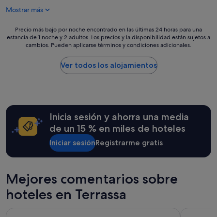
e
de
u
i
Mostrar más
ñ
141 €
y
e
o
b
n
.
Precio
Precio más bajo por noche encontrado en las últimas 24 horas para una
u
t
D
estancia de 1 noche y 2 adultos. Los precios y la disponibilidad están sujetos a
más
e
e
cambios. Pueden aplicarse términos y condiciones adicionales.
e
bajo
n
d
c
por
o
e
o
noche
Ver todos los alojamientos
.
s
r
encontrado
"
i
a
en
n
d
las
e
o
últimas
c
c
24 horas
e
Inicia sesión y ahorra una media
o
para
s
n
una
de un 15 % en miles de hoteles
i
m
estancia
t
u
Iniciar sesión
Registrarme gratis
de
a
y
1 noche
s
b
y
a
u
2 adultos.
l
Mejores comentarios sobre
e
Los
g
n
precios
o
hoteles en Terrassa
g
y
!
u
la
!
s
Barcelona Airport Hotel
Lamaro Hot
disponibilidad
!