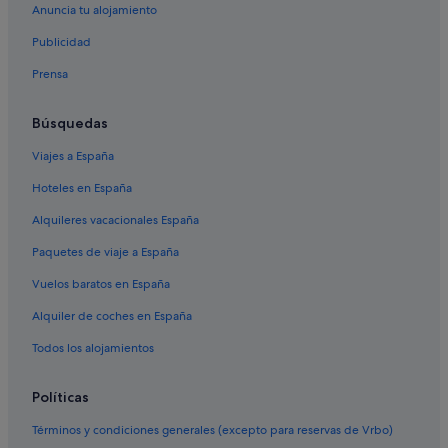
Anuncia tu alojamiento
Hoteles de lujo en Salou
Publicidad
Chalets en Salou
Prensa
Hoteles de aventura en Salou
Hoteles boutique en Salou
Búsquedas
Hoteles para ir de compras en Salou
Viajes a España
Hoteles históricos en Centro de Salou
Hoteles en España
Hoteles de 5 estrellas en Salou
Alquileres vacacionales España
Melia hoteles en Salou
Paquetes de viaje a España
Hoteles LGTBQIA en Salou
Vuelos baratos en España
Vilafortuny hoteles
Alquiler de coches en España
Independent hoteles en Salou
Hoteles históricos en Salou
Todos los alojamientos
Hoteles de negocios en Salou
Políticas
Hoteles con bar en Centro de Salou
Términos y condiciones generales (excepto para reservas de Vrbo)
Casas privadas de vacaciones en Salou