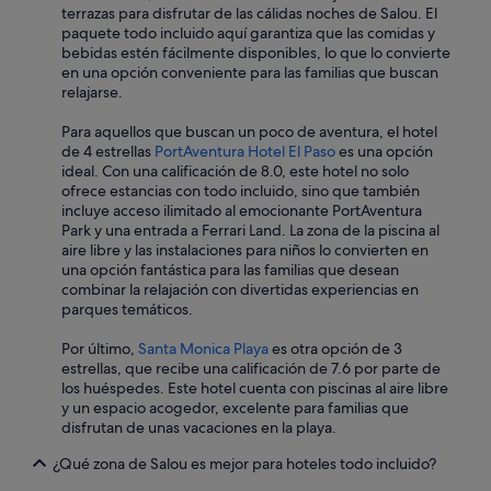
l
terrazas para disfrutar de las cálidas noches de Salou. El
o
paquete todo incluido aquí garantiza que las comidas y
v
bebidas estén fácilmente disponibles, lo que lo convierte
e
en una opción conveniente para las familias que buscan
o
relajarse.
b
i
Para aquellos que buscan un poco de aventura, el hotel
e
de 4 estrellas
PortAventura Hotel El Paso
es una opción
n
ideal. Con una calificación de 8.0, este hotel no solo
y
ofrece estancias con todo incluido, sino que también
e
incluye acceso ilimitado al emocionante PortAventura
n
Park y una entrada a Ferrari Land. La zona de la piscina al
e
aire libre y las instalaciones para niños lo convierten en
l
una opción fantástica para las familias que desean
t
combinar la relajación con divertidas experiencias en
e
parques temáticos.
m
a
Por último,
Santa Monica Playa
es otra opción de 3
d
estrellas, que recibe una calificación de 7.6 por parte de
e
los huéspedes. Este hotel cuenta con piscinas al aire libre
l
y un espacio acogedor, excelente para familias que
a
disfrutan de unas vacaciones en la playa.
T
V
¿Qué zona de Salou es mejor para hoteles todo incluido?
d