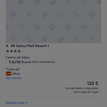
l
o
s
a
i
r
e
s
a
c
o
4R Salou Park Resort I
4. 4R Salou Park Resort I
n
Alojamiento
d
de
Centro de Salou
i
4.0 estrellas
7.4
7,4/10
c
Bueno
(153 comentarios)
sobre
i
"
"Todo ok"
10,
o
T
Alicia
Bueno,
n
o
Ver menos
(153 comentarios)
a
d
El
123 €
d
o
precio
o
incluye tasas e impuestos
o
actual
s
Del 6 sept al 7 sept
k
es
s
"
de
e
Mostrar más
123 €
a