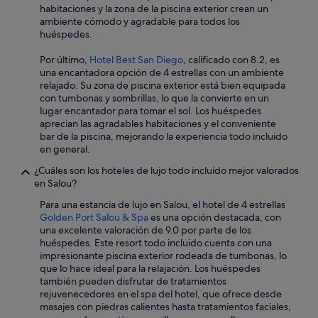
e
habitaciones y la zona de la piscina exterior crean un
n
ambiente cómodo y agradable para todos los
e
huéspedes.
m
o
Por último,
Hotel Best San Diego
, calificado con 8.2, es
s
una encantadora opción de 4 estrellas con un ambiente
q
relajado. Su zona de piscina exterior está bien equipada
u
con tumbonas y sombrillas, lo que la convierte en un
e
lugar encantador para tomar el sol. Los huéspedes
e
aprecian las agradables habitaciones y el conveniente
s
bar de la piscina, mejorando la experiencia todo incluido
c
en general.
u
c
¿Cuáles son los hoteles de lujo todo incluido mejor valorados
h
en Salou?
a
Para una estancia de lujo en Salou, el hotel de 4 estrellas
r
Golden Port Salou & Spa
es una opción destacada, con
l
una excelente valoración de 9.0 por parte de los
o
huéspedes. Este resort todo incluido cuenta con una
s
impresionante piscina exterior rodeada de tumbonas, lo
c
que lo hace ideal para la relajación. Los huéspedes
a
también pueden disfrutar de tratamientos
m
rejuvenecedores en el spa del hotel, que ofrece desde
i
masajes con piedras calientes hasta tratamientos faciales,
o