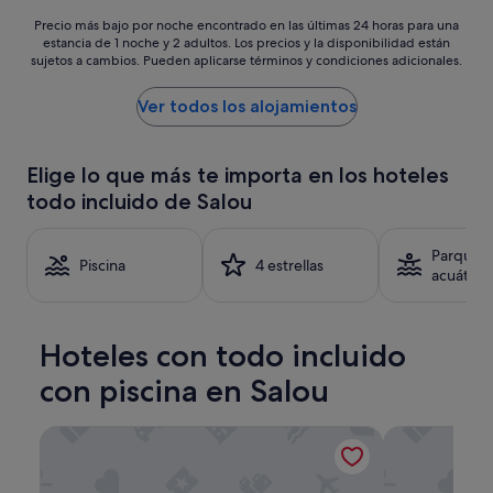
n
Precio
Precio más bajo por noche encontrado en las últimas 24 horas para una
c
estancia de 1 noche y 2 adultos. Los precios y la disponibilidad están
más
o
sujetos a cambios. Pueden aplicarse términos y condiciones adicionales.
bajo
n
por
t
noche
Ver todos los alojamientos
r
encontrado
o
en
l
las
a
Elige lo que más te importa en los hoteles
últimas
d
todo incluido de Salou
24 horas
o
para
s
una
p
Parque
estancia
Piscina
4 estrellas
o
acuático
de
r
1 noche
l
y
o
2 adultos.
s
Hoteles con todo incluido
Los
q
precios
con piscina en Salou
u
y
e
la
e
Hotel Best Negresco
htop Molinos
disponibilidad
s
están
t
sujetos
á