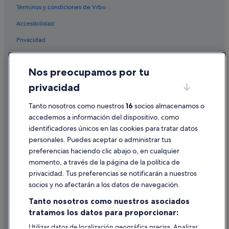
Términos y condiciones de Vrbo
Hoteles cerca de Club Náutico Salou
Accesibilidad
Hoteles cerca de Playa de Ponent
Privacidad
Hoteles baratos en Salou
Grupo Reside hoteles en Salou
Cookies
Nos preocupamos por tu
H10 Hoteles en Centro de Salou
Condiciones de uso
privacidad
Hoteles con gimnasio en Salou
Información legal/contacto
H10 Hoteles en Salou
Pautas sobre el contenido y cómo denunciar contenido
Tanto nosotros como nuestros
16
socios almacenamos o
accedemos a información del dispositivo, como
Hoteles con gimnasio en Centro de Salou
identificadores únicos en las cookies para tratar datos
Ayuda
Hoteles cerca de Parque municipal
personales. Puedes aceptar o administrar tus
Ayuda
Hoteles con piscina en Centro de Salou
preferencias haciendo clic abajo o, en cualquier
momento, a través de la página de la política de
Hoteles en la playa en Salou
Cancelar un vuelo
privacidad. Tus preferencias se notificarán a nuestros
Residences en Salou
Cancelar una reserva de hotel o de un alquiler vacacional
socios y no afectarán a los datos de navegación.
Hoteles que aceptan mascotas en Salou
Plazos de reembolso
Tanto nosotros como nuestros asociados
Hoteles de esquí en Salou
tratamos los datos para proporcionar:
Utilizar un cupón de Expedia
Hoteles de 3 estrellas en Centro de Salou
Utilizar datos de localización geográfica precisa. Analizar
Documentos para viajes internacionales