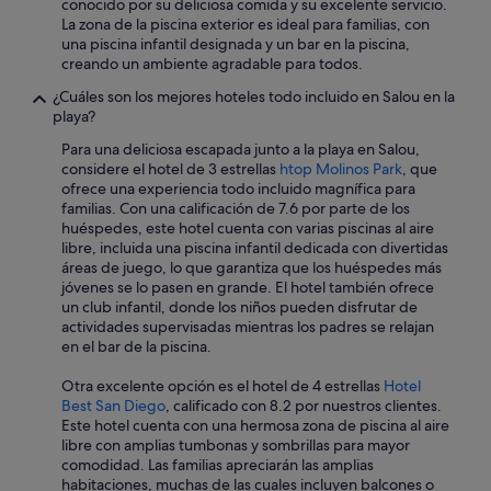
conocido por su deliciosa comida y su excelente servicio.
y
La zona de la piscina exterior es ideal para familias, con
a
una piscina infantil designada y un bar en la piscina,
u
creando un ambiente agradable para todos.
t
o
¿Cuáles son los mejores hoteles todo incluido en Salou en la
b
playa?
u
s
Para una deliciosa escapada junto a la playa en Salou,
e
considere el hotel de 3 estrellas
htop Molinos Park
, que
s
ofrece una experiencia todo incluido magnífica para
q
familias. Con una calificación de 7.6 por parte de los
u
huéspedes, este hotel cuenta con varias piscinas al aire
e
libre, incluida una piscina infantil dedicada con divertidas
v
áreas de juego, lo que garantiza que los huéspedes más
a
jóvenes se lo pasen en grande. El hotel también ofrece
n
un club infantil, donde los niños pueden disfrutar de
b
actividades supervisadas mientras los padres se relajan
a
en el bar de la piscina.
j
a
Otra excelente opción es el hotel de 4 estrellas
Hotel
n
Best San Diego
, calificado con 8.2 por nuestros clientes.
d
Este hotel cuenta con una hermosa zona de piscina al aire
o
libre con amplias tumbonas y sombrillas para mayor
n
comodidad. Las familias apreciarán las amplias
o
habitaciones, muchas de las cuales incluyen balcones o