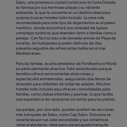
Salou, una pintoresca ciudad turística en la Costa Dorada,
e
es famosa por sus hermosas playas y su vibrante
b
ambiente, lo que la convierte en un destino ideal para
e
quienes buscan hoteles todo incluido. La zona más
r
recomendada para este tipo de alojamientos es el paseo
í
marítimo, donde encontrará una variedad de lujosos
a
complejos turísticos que atienden tanto a familias como a
n
parejas. Con fácil acceso a las doradas arenas de Playa de
d
Levante, los huéspedes pueden disfrutar de días
e
soleados seguidos de refrescantes baños en el mar
p
Mediterráneo.
o
n
Para las familias, la zona alrededor de PortAventura World
e
es particularmente atractiva. Este renombrado parque
r
temático ofrece emocionantes atracciones y
l
espectáculos entretenidos, asegurando días llenos de
a
diversión para visitantes de todas las edades. Muchos
s
hoteles todo incluido aquí ofrecen comodidades para
m
familias, como clubes infantiles y piscinas, lo que facilita
a
una experiencia de vacaciones sin estrés para los padres.
r
t
Las parejas, por otro lado, pueden preferir las secciones
T
más tranquilas de Salou, como Cap Salou. Esta zona se
V
caracteriza por sus calas escondidas y sus románticas
p
vistas al atardecer, ideal para una escapada tranquila.
o