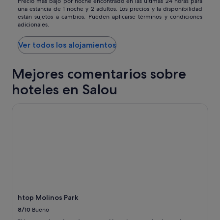
135 €
Precio
Precio más bajo por noche encontrado en las últimas 24 horas para
a
una estancia de 1 noche y 2 adultos. Los precios y la disponibilidad
más
h
están sujetos a cambios. Pueden aplicarse términos y condiciones
bajo
a
adicionales.
por
c
noche
e
Ver todos los alojamientos
encontrado
m
en
u
las
c
Mejores comentarios sobre
últimas
h
24 horas
hoteles en Salou
o
para
c
una
a
htop Molinos Park
estancia
l
de
o
1 noche
r
y
y
2 adultos.
n
Los
o
precios
e
y
s
la
j
disponibilidad
u
están
htop Molinos Park
s
sujetos
8/10
Bueno
t
a
o