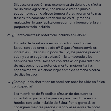
a
Si busca una opción más económica sin dejar de disfrutar
y
de un clima agradable, considere visitar en junio o
c
septiembre. Junio ofrece temperaturas ligeramente más
r
frescas, típicamente alrededor de 25 °C, y menos
e
multitudes, lo que facilita conseguir una buena oferta en
o
paquetes todo incluido.
q
u
¿Cuánto cuesta un hotel todo incluido en Salou?
e
Disfruta de tu estancia en un hotel todo incluido en
p
Salou, con opciones desde 69 € que ofrecen servicios
o
increíbles. Si buscas un poco de lujo, los precios pueden
r
subir y variar según la ubicación, la temporada y los
a
servicios del hotel. Reserva con antelación para disfrutar
l
de más opciones y, potencialmente, mejores tarifas,
g
especialmente si planeas viajar en fin de semana o cerca
o
de días festivos.
u
n
¿Cómo puedo ahorrar en un hotel con todo incluido en Salou
o
con Expedia?
p
a
Los miembros de Expedia disfrutan de descuentos
g
inmediatos gracias a los precios para miembros en los
a
hoteles con todo incluido de Salou. Por lo general, se
s
consiguen mejores precios cuando las reservas de hotel
u