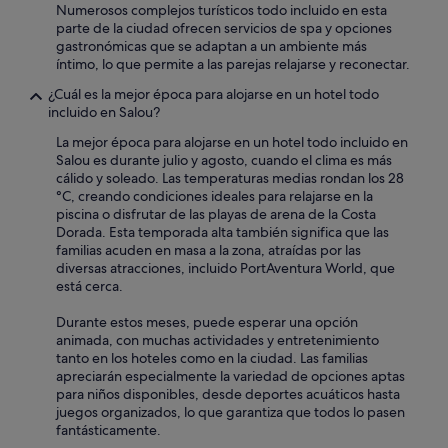
Numerosos complejos turísticos todo incluido en esta
r
parte de la ciudad ofrecen servicios de spa y opciones
q
gastronómicas que se adaptan a un ambiente más
u
íntimo, lo que permite a las parejas relajarse y reconectar.
e
t
¿Cuál es la mejor época para alojarse en un hotel todo
a
incluido en Salou?
m
p
La mejor época para alojarse en un hotel todo incluido en
o
Salou es durante julio y agosto, cuando el clima es más
c
cálido y soleado. Las temperaturas medias rondan los 28
o
°C, creando condiciones ideales para relajarse en la
s
piscina o disfrutar de las playas de arena de la Costa
e
Dorada. Esta temporada alta también significa que las
p
familias acuden en masa a la zona, atraídas por las
u
diversas atracciones, incluido PortAventura World, que
e
está cerca.
d
e
Durante estos meses, puede esperar una opción
s
animada, con muchas actividades y entretenimiento
v
tanto en los hoteles como en la ciudad. Las familias
e
apreciarán especialmente la variedad de opciones aptas
r
para niños disponibles, desde deportes acuáticos hasta
n
juegos organizados, lo que garantiza que todos lo pasen
a
fantásticamente.
d