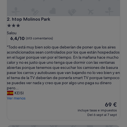
htop Molinos Park
2. htop Molinos Park
Alojamiento
de
Salou
3.0 estrellas
6.4
6,4/10
(613 comentarios)
sobre
"
"Todo está muy bien solo que deberían de poner que los aires
10,
T
acondicionados sean controlados por los que están hospedados
(613 comentarios)
o
en el lugar porque van por el tiempo. En la mañana hace mucho
d
calor y no es justo que uno tenga que dormir con las ventanas
o
abiertas porque tenemos que escuchar los camiones de basura
e
pasar los carros y autobuses que van bajando no lo veo bien y en
s
el tema de la TV deberían de ponerla smart TV porque tampoco
t
se puedes ver nada y creo que por algo uno paga su dinero
á
pero...
m
KEISI
u
Ver menos
y
El
69 €
b
precio
incluye tasas e impuestos
i
actual
Del 6 sept al 7 sept
e
es
n
de