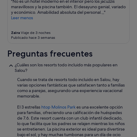
cambios.
"No es un hotel moderno en el interior pero los jacuzzis
q
Pueden
maravillosos y la piscina también. El desayuno genial, variado
u
aplicarse
y económico. Amabilidad absoluta del personal.,,"
e
términos
Leer menos
u
y
n
condiciones
o
Zaira
Viaje de 3 noches
adicionales.
Publicado hace 3 semanas
t
e
n
Preguntas frecuentes
g
a
¿Cuáles son los resorts todo incluido más populares en
q
Salou?
u
e
Cuando se trata de resorts todo incluido en Salou, hay
d
varias opciones fantásticas que satisfacen tanto a familias
o
como a parejas, asegurando una experiencia vacacional
r
memorable.
m
i
El 3 estrellas
htop Molinos Park
es una excelente opción
r
para familias, ofreciendo una calificación de huéspedes
c
de 7.6. Este resort cuenta con un club infantil dedicado,
o
lo que facilita que los padres se relajen mientras los niños
n
se entretienen. La piscina exterior es ideal para divertirse
l
bajo el sol, y hay muchas tumbonas para un día de ocio