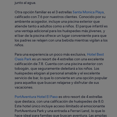
a
junto al agua.
s
v
Otra opción familiar es el 3 estrellas
Santa Monica Playa
,
e
calificado con 7.6 por nuestros clientes. Conocido por su
n
ambiente acogedor, incluye una piscina exterior que
t
atiende tanto a adultos como a niños. El parque infantil es
a
una ventaja adicional para los huéspedes más jóvenes, y
n
el bar de la piscina ofrece un lugar conveniente para que
a
los padres se relajen con una bebida mientras vigilan a los
s
niños.
a
b
Para una experiencia un poco más exclusiva,
Hotel Best
i
Oasis Park
es un resort de 4 estrellas con una excelente
e
calificación de 7.8. Cuenta con una piscina exterior con
r
tobogán, que seguramente deleitará a los niños. Los
t
huéspedes elogian al personal amable y el excelente
a
servicio de bar, lo que lo convierte en una opción popular
s
para aquellos que buscan relajarse y disfrutar de sus
p
vacaciones.
o
r
PortAventura Hotel El Paso
es otro resort de 4 estrellas
q
que destaca, con una calificación de huéspedes de 8.0.
u
Este hotel único incluye acceso ilimitado al emocionante
e
PortAventura Park y una entrada a Ferrari Land, lo que lo
t
hace ideal para familias que buscan aventura. Las amplias