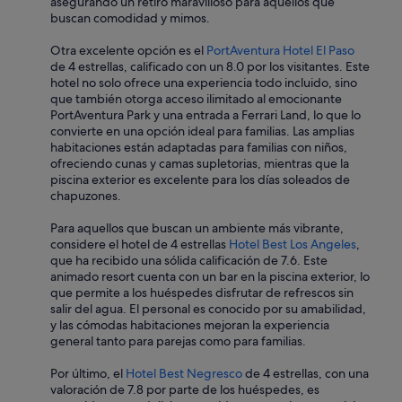
asegurando un retiro maravilloso para aquellos que
n
buscan comodidad y mimos.
e
s
Otra excelente opción es el
PortAventura Hotel El Paso
d
de 4 estrellas, calificado con un 8.0 por los visitantes. Este
e
hotel no solo ofrece una experiencia todo incluido, sino
b
que también otorga acceso ilimitado al emocionante
a
PortAventura Park y una entrada a Ferrari Land, lo que lo
s
convierte en una opción ideal para familias. Las amplias
u
habitaciones están adaptadas para familias con niños,
r
ofreciendo cunas y camas supletorias, mientras que la
a
piscina exterior es excelente para los días soleados de
p
chapuzones.
a
s
Para aquellos que buscan un ambiente más vibrante,
a
considere el hotel de 4 estrellas
Hotel Best Los Angeles
,
r
que ha recibido una sólida calificación de 7.6. Este
l
animado resort cuenta con un bar en la piscina exterior, lo
o
que permite a los huéspedes disfrutar de refrescos sin
s
salir del agua. El personal es conocido por su amabilidad,
c
y las cómodas habitaciones mejoran la experiencia
a
general tanto para parejas como para familias.
r
r
Por último, el
Hotel Best Negresco
de 4 estrellas, con una
o
valoración de 7.8 por parte de los huéspedes, es
s