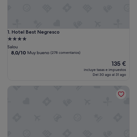
Hotel Best Negresco
1. Hotel Best Negresco
Alojamiento
de
Salou
4.0 estrellas
8.0
8,0/10
Muy bueno
(278 comentarios)
sobre
El
135 €
10,
precio
Muy
incluye tasas e impuestos
actual
bueno,
Del 30 ago al 31 ago
es
(278 comentarios)
de
htop Molinos Park
135 €