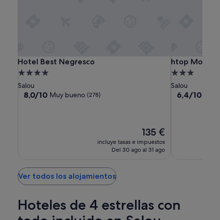
a
n
cambios.
h
Pueden
o
aplicarse
s
términos
p
y
e
condiciones
d
Hotel
Hotel
htop
Hotel Best Negresco
htop Molinos
Hotel Best Negresco
htop Molinos
adicionales.
a
Best
Best
Molinos
Alojamiento
Alojamiento
d
Negresco
Negresco
Park
de
de
o
Salou
Salou
4.0 estrellas
3.0 estrellas
8.0
6.4
s
8,0/10
6,4/10
Muy bueno
(278)
(613)
sobre
sobre
e
10,
10,
n
Muy
(613)
e
bueno,
l
El
135 €
(278)
l
precio
incluye tasas e impuestos
u
actual
Del 30 ago al 31 ago
g
es
a
de
r
135 €
Ver todos los alojamientos
p
o
r
Hoteles de 4 estrellas con
q
u