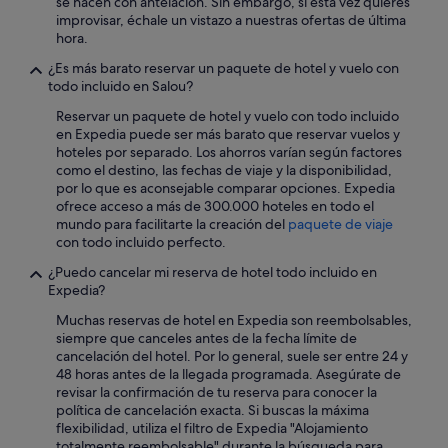
se hacen con antelación. Sin embargo, si esta vez quieres
d
improvisar, échale un vistazo a nuestras ofertas de última
i
hora.
n
¿Es más barato reservar un paquete de hotel y vuelo con
e
todo incluido en Salou?
r
o
Reservar un paquete de hotel y vuelo con todo incluido
p
en Expedia puede ser más barato que reservar vuelos y
e
hoteles por separado. Los ahorros varían según factores
r
como el destino, las fechas de viaje y la disponibilidad,
o
por lo que es aconsejable comparar opciones. Expedia
.
ofrece acceso a más de 300.000 hoteles en todo el
.
mundo para facilitarte la creación del
paquete de viaje
.
con todo incluido perfecto.
¿Puedo cancelar mi reserva de hotel todo incluido en
Expedia?
Muchas reservas de hotel en Expedia son reembolsables,
siempre que canceles antes de la fecha límite de
cancelación del hotel. Por lo general, suele ser entre 24 y
48 horas antes de la llegada programada. Asegúrate de
revisar la confirmación de tu reserva para conocer la
política de cancelación exacta. Si buscas la máxima
flexibilidad, utiliza el filtro de Expedia "Alojamiento
totalmente reembolsable" durante la búsqueda para