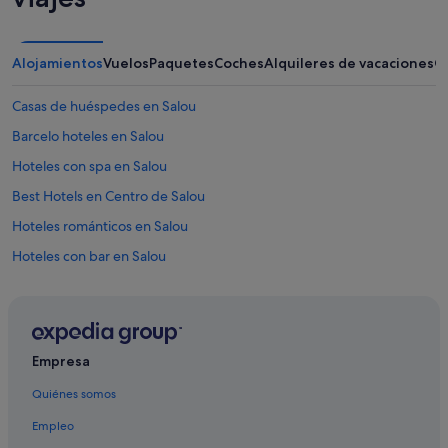
Alojamientos
Vuelos
Paquetes
Coches
Alquileres de vacaciones
O
Casas de huéspedes en Salou
Barcelo hoteles en Salou
Hoteles con spa en Salou
Best Hotels en Centro de Salou
Hoteles románticos en Salou
Hoteles con bar en Salou
Iberostar hoteles en Salou
Moteles en Salou
Villas en Salou
Empresa
Hoteles de 4 estrellas en Centro de Salou
Quiénes somos
Hoteles con bodega en Salou
Empleo
Portaventura hoteles en Salou