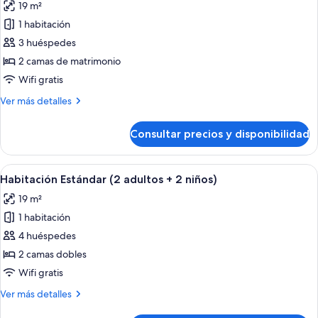
niño)
19 m²
fotos
de
1 habitación
Habitación
3 huéspedes
Estándar
2 camas de matrimonio
(3
Wifi gratis
adultos)
Más
Ver más detalles
detalles
de
Consultar precios y disponibilidad
Habitación
Estándar
(3
Abrir
Minibar, caja fuerte, escritorio y wifi gr
8
adultos)
Habitación Estándar (2 adultos + 2 niños)
todas
19 m²
las
1 habitación
fotos
de
4 huéspedes
Habitación
2 camas dobles
Estándar
Wifi gratis
(2
Más
Ver más detalles
adultos
detalles