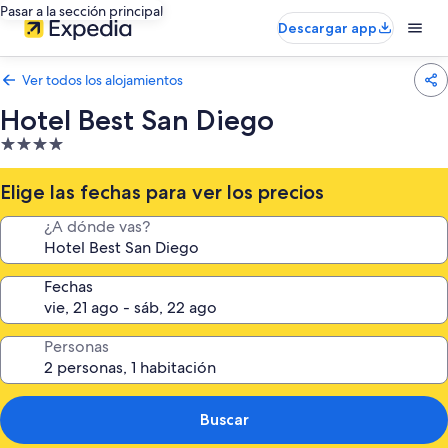
Pasar a la sección principal
Descargar app
Ver todos los alojamientos
Hotel Best San Diego
Alojamiento
de
4.0 estrellas
Elige las fechas para ver los precios
¿A dónde vas?
Fechas
Personas
Buscar