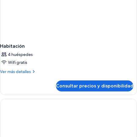
Habitación
4 huéspedes
Wifi gratis
Más
Ver más detalles
detalles
de
Consultar precios y disponibilidad
Habitación