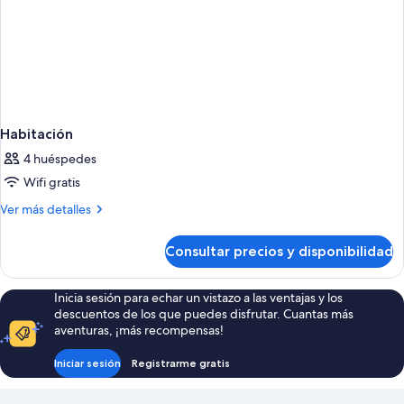
Habitación
4 huéspedes
Wifi gratis
Más
Ver más detalles
detalles
de
Consultar precios y disponibilidad
Habitación
Inicia sesión para echar un vistazo a las ventajas y los
descuentos de los que puedes disfrutar. Cuantas más
aventuras, ¡más recompensas!
Iniciar sesión
Registrarme gratis