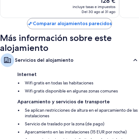
128 €
Muy
bueno,
precio
bueno,
incluye tasas e impuestos
263 comentarios
actual
Del 30 ago al 31 ago
131 come
es
de
Comparar alojamientos parecidos
128 €
Más información sobre este
alojamiento
Servicios del alojamiento
Internet
Wifi gratis en todas las habitaciones
Wifi gratis disponible en algunas zonas comunes
Aparcamiento y servicios de transporte
Se aplican restricciones de altura en el aparcamiento de las
instalaciones
Servicio de traslado por la zona (de pago)
Aparcamiento en las instalaciones (15 EUR por noche)