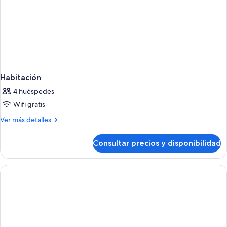
Habitación
4 huéspedes
Wifi gratis
Más
Ver más detalles
detalles
de
Consultar precios y disponibilidad
Habitación