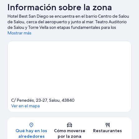
Información sobre la zona
Hotel Best San Diego se encuentra en el barrio Centro de Salou
de Salou, cerca del aeropuerto y junto al mar. Teatro Auditorio
de Salou y Torre Vella son etapas fundamentales para los
aficionados a la cultura en esta región, donde también puedes
Mostrar más
acercarte a lugares emblemáticos como Fuente luminosa y
Conjunto escultórico "Marca d'aigua" en honor de Carlos Barral.
Parque temático PortAventura World y Bosc Aventura Salou
también merecen la pena.
Ver guía de viaje de Salou
C/ Penedés, 23-27, Salou, 43840
Ver en el mapa
Mapa
Qué hay en los
Cómo moverse
Restaurantes
alrededores
por la zona