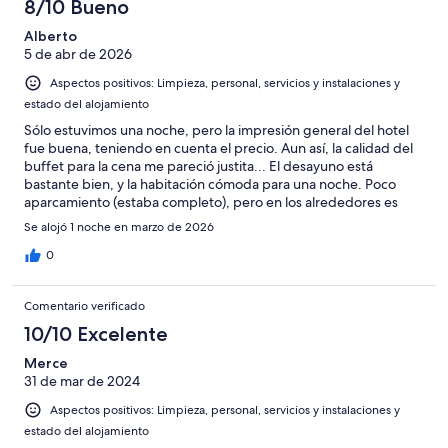
-
puntuación
8/10 Bueno
6
una
Bueno
de
-
puntuación
Alberto
4
Normal
5 de abr de 2026
de
-
2
Aspectos positivos: Limpieza, personal, servicios y instalaciones y
Mediocre
-
estado del alojamiento
Horrible
Sólo estuvimos una noche, pero la impresión general del hotel
fue buena, teniendo en cuenta el precio. Aun así, la calidad del
buffet para la cena me pareció justita... El desayuno está
bastante bien, y la habitación cómoda para una noche. Poco
aparcamiento (estaba completo), pero en los alrededores es
fácil aparacar (zona azul, eso sí...)
Se alojó 1 noche en marzo de 2026
0
Comentario verificado
10/10 Excelente
Merce
31 de mar de 2024
Aspectos positivos: Limpieza, personal, servicios y instalaciones y
estado del alojamiento