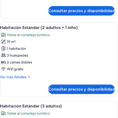
detalles
de
Consultar precios y disponibilidad
Habitación
Estándar
(2
Abrir
Minibar, caja fuerte, escritorio y wifi gr
8
adultos)
Habitación Estándar (2 adultos + 1 niño)
todas
Vistas al complejo turístico
las
19 m²
fotos
de
1 habitación
Habitación
3 huéspedes
Estándar
2 camas dobles
(2
Wifi gratis
adultos
Más
Ver más detalles
+
detalles
1
de
Consultar precios y disponibilidad
niño)
Habitación
Estándar
(2
Abrir
Minibar, caja fuerte, escritorio y wifi gr
8
adultos
Habitación Estándar (3 adultos)
todas
+
Vistas al complejo turístico
1
las