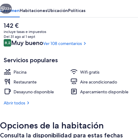
Diego
erior
Siguiente
33+
Resumen
Habitaciones
Ubicación
Políticas
El
142 €
precio
incluye tasas e impuestos
actual
Del 31 ago al 1 sept
es
Comentarios
Muy bueno
8,2
Ver 108 comentarios
8,2 de 10
de
142 €
Servicios populares
Piscina
Wifi gratis
Restaurante
Restaurante
Aire acondicionado
Desayuno disponible
Aparcamiento disponible
Abrir todos
Opciones de la habitación
Consulta la disponibilidad para estas fechas