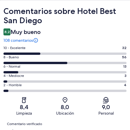
Comentarios
Comentarios sobre Hotel Best
San Diego
Muy bueno
8,2
108 comentarios
32
10 - Excelente
32
comentarios
56
8 - Bueno
56
de
comentarios
un
13
6 - Normal
13
de
total
comentarios
un
3
4 - Mediocre
3
de
de
total
comentarios
108
un
4
2 - Horrible
4
de
de
con
total
comentarios
108
un
una
de
de
con
total
puntuación
108
un
una
de
8,4
8,0
9,0
de
con
total
puntuación
108
Limpieza
Ubicación
Personal
10
una
de
de
con
Comentarios
-
puntuación
108
8
Comentario verificado
una
Excelente
de
con