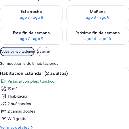
Consulta la disponibilidad para esta noche, ago 7 - ago 8
Consulta la disponibilidad pa
Esta noche
Mañana
ago 7 - ago 8
ago 8 - ago 9
Consulta la disponibilidad para este fin de semana, ago 7 - ag
Consulta la disponibilidad par
Este fin de semana
Próximo fin de semana
ago 7 - ago 9
ago 14 - ago 16
Filtros
Todas las habitaciones
2 camas
disponibles
para
Se muestran 8 de 8 habitaciones
las
Abrir
Minibar, caja fuerte, escritorio y wifi gr
12
Habitación Estándar (2 adultos)
habitaciones
todas
Vistas al complejo turístico
las
19 m²
fotos
de
1 habitación
Habitación
2 huéspedes
Estándar
2 camas dobles
(2
Wifi gratis
adultos)
Más
Ver más detalles