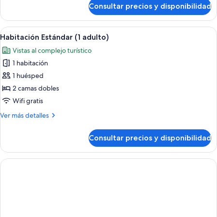
+
de
Consultar precios y disponibilidad
Habitación
2
Estándar
niños)
(2
Abrir
Minibar, caja fuerte, escritorio y wifi gr
12
adultos
Habitación Estándar (1 adulto)
todas
+
Vistas al complejo turístico
2
las
niños)
1 habitación
fotos
de
1 huésped
Habitación
2 camas dobles
Estándar
Wifi gratis
(1
Más
Ver más detalles
adulto)
detalles
de
Consultar precios y disponibilidad
Habitación
Estándar
(1
adulto)