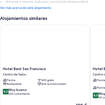
Armarios o roperos, balcones y servicio de limpieza diario
Ver más acerca de este alojamiento
Alojamientos similares
Hotel Best San Francisco
Hotel Be
Hotel
Hotel
Hotel Best San Francisco
Hotel 
Best
Best
Centro de Salou
Centro 
San
Mediter
Piscina
Wifi gratis
Piscin
Francisco
Centro
Restaurante
Aire acondicionado
Centro
de
Piscina
de
Salou
8.0
Muy bueno
8,0
8.0
Salou
Muy
sobre
263 comentarios
8,0
sobre
131 
10,
10,
Muy
El