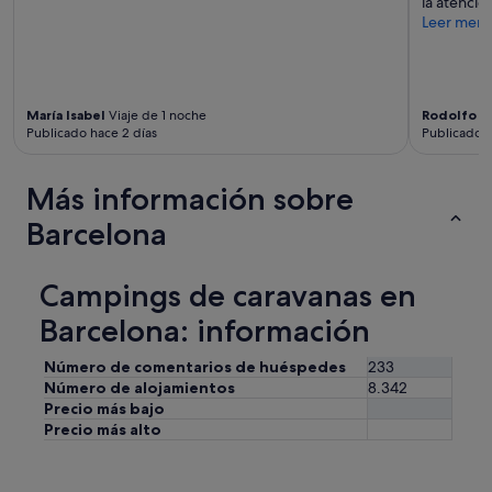
la atenció
l
Leer men
o
q
u
e
d
María Isabel
Viaje de 1 noche
Rodolfo
Vi
i
Publicado hace 2 días
Publicado h
f
i
c
Más información sobre
u
l
Barcelona
t
a
c
Campings de caravanas en
o
g
Barcelona: información
e
r
Número de comentarios de huéspedes
233
e
Número de alojamientos
8.342
l
Precio más bajo
s
Precio más alto
u
e
ñ