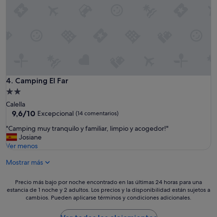
e
p
e
r
f
e
c
t
o
Camping El Far
4. Camping El Far
.
Alojamiento
P
de
Calella
o
2.0 estrellas
9.6
9,6/10
r
Excepcional
(14 comentarios)
sobre
p
"
"Camping muy tranquilo y familiar, limpio y acogedor!"
10,
o
C
Josiane
Excepcional,
n
a
Ver menos
(14 comentarios)
e
m
r
Mostrar más
p
u
i
n
n
Precio
Precio más bajo por noche encontrado en las últimas 24 horas para una
a
g
estancia de 1 noche y 2 adultos. Los precios y la disponibilidad están sujetos a
más
p
m
cambios. Pueden aplicarse términos y condiciones adicionales.
bajo
e
u
por
g
y
noche