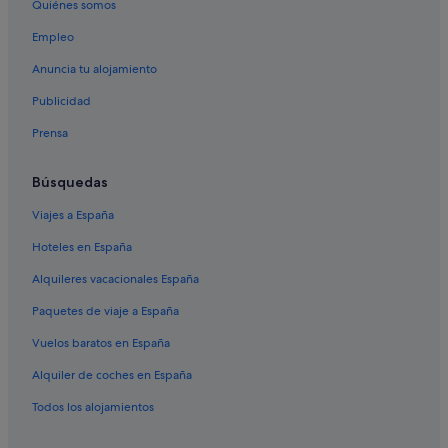
Quiénes somos
"
Alojamientos agroturísticos en Cataluña
Empleo
Casas barco en Barcelona
Anuncia tu alojamiento
Hoteles cerca de Casa de l'Ardiaca
Publicidad
Moteles en Barcelona
Prensa
Gargallo Hotels en Centro de Barcelona
Complejos turísticos en Barcelona
Búsquedas
Hoteles con bar en Cataluña
Viajes a España
B&B en Barcelona
Hoteles en España
Complejos de pisos en Cataluña
Alquileres vacacionales España
Castillos en Cataluña
Paquetes de viaje a España
Cataluña hoteles
Vuelos baratos en España
B&B en Barcelona
Alquiler de coches en España
Villas en Cataluña
Hoteles con spa en Barcelona
Todos los alojamientos
Cabañas en Barcelona