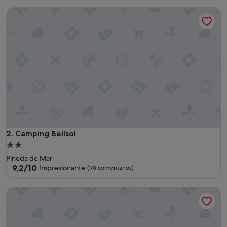
10,
Camping Bellsol
Muy
bueno,
(1.352 comentarios)
Camping Bellsol
2. Camping Bellsol
Alojamiento
de
Pineda de Mar
2.0 estrellas
9.2
9,2/10
Impresionante
(93 comentarios)
sobre
10,
HolaCamp Sitges Garrofer
Impresionante,
(93 comentarios)