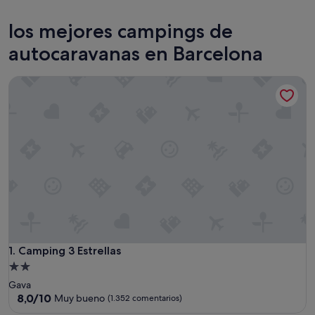
Malgrat de Mar
Santa S
los mejores campings de
autocaravanas en Barcelona
Camping 3 Estrellas
Camping 3 Estrellas
1. Camping 3 Estrellas
Alojamiento
de
Gava
2.0 estrellas
8.0
8,0/10
Muy bueno
(1.352 comentarios)
sobre