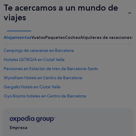
o
Te acercamos a un mundo de
a
l
viajes
o
s
q
u
Alojamientos
Vuelos
Paquetes
Coches
Alquileres de vacaciones
O
e
d
Campings de caravanas en Barcelona
o
r
Hoteles LGTBQIA en Ciutat Vella
m
i
Pensiones en Estación de tren de Barcelona-Sants
m
Wyndham Hotels en Centro de Barcelona
o
s
Gargallo Hotels en Ciutat Vella
e
n
Oyo Rooms hoteles en Centro de Barcelona
t
Hoteles con bodega en Cataluña
i
e
Hoteles históricos en El Gòtic
n
d
Grupo Reside hoteles en Centro de Barcelona
Empresa
a
Pensiones en Cataluña
.