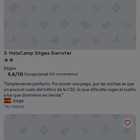
HolaCamp Sitges Garrofer
3. HolaCamp Sitges Garrofer
Alojamiento
de
Sitges
2.0 estrellas
9.4
9,4/10
Excepcional
(52 comentarios)
sobre
"
"Simplemente perfecto. Por poner una pega, por las noches se oye
10,
S
un poco el ruido del tráfico de la C32, lo que dificulta coger el sueño
Excepcional,
i
a los que dormimos en tienda."
(52 comentarios)
m
Jorge
p
Ver menos
l
Camping El Far
e
m
e
n
t