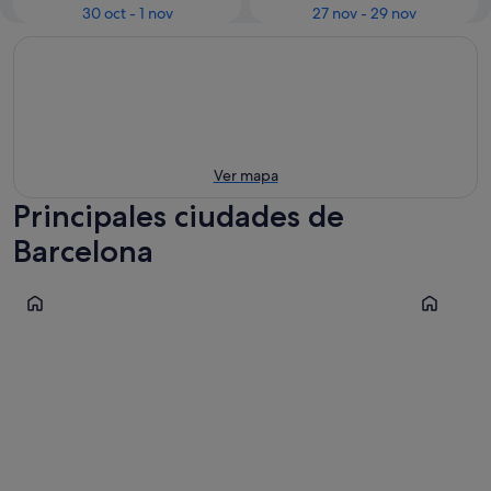
30 oct - 1 nov
27 nov - 29 nov
Ver mapa
Principales ciudades de
Barcelona
Malgrat de Mar
Santa Sus