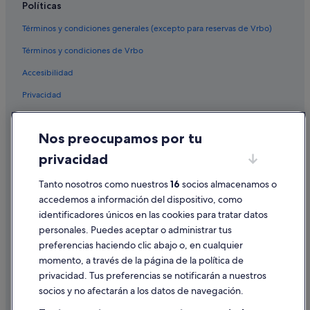
Políticas
Casas privadas de vacaciones en Cataluña
Términos y condiciones generales (excepto para reservas de Vrbo)
Hoteles que aceptan mascotas en Barcelona
Términos y condiciones de Vrbo
Hoteles cerca de Museo MUHBA Domus romana de Sant Honorat
Accesibilidad
Campings de caravanas en Cataluña
Privacidad
Barcelona hoteles
Pensiones en Estación de metro Barceloneta
Cookies
Nos preocupamos por tu
Hoteles románticos en Barcelona
Condiciones de uso
privacidad
Apartoteles en Cataluña
Información legal/contacto
Chalets en Cataluña
Tanto nosotros como nuestros
16
socios almacenamos o
Pautas sobre el contenido y cómo denunciar contenido
accedemos a información del dispositivo, como
Condominios en Cataluña
identificadores únicos en las cookies para tratar datos
Ayuda
Casas de campo en Barcelona
personales. Puedes aceptar o administrar tus
Ayuda
Hoteles LGTBQIA en Barcelona
preferencias haciendo clic abajo o, en cualquier
momento, a través de la página de la política de
Hoteles de esquí en Cataluña
Cancelar un vuelo
privacidad. Tus preferencias se notificarán a nuestros
Hoteles cerca de Plaça Reial
Cancelar una reserva de hotel o de un alquiler vacacional
socios y no afectarán a los datos de navegación.
Hoteles de 3 estrellas en El Gòtic
Plazos de reembolso