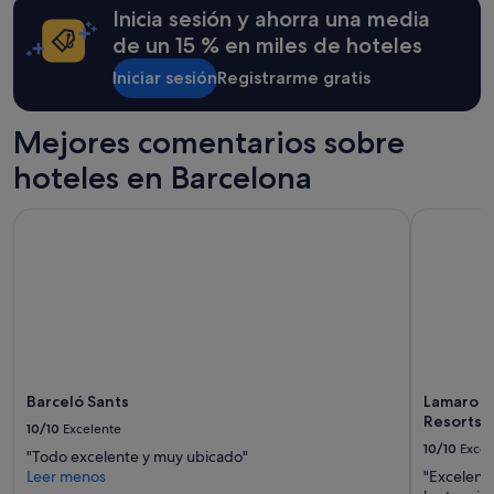
y
e
Inicia sesión y ahorra una media
y
condiciones
l
a
adicionales.
de un 15 % en miles de hoteles
r
c
u
o
Iniciar sesión
Registrarme gratis
i
g
d
e
o
Mejores comentarios sobre
d
d
o
e
hoteles en Barcelona
r
l
!
t
"
Barceló Sants
Lamaro Hot
r
á
f
i
c
o
d
e
l
a
Barceló Sants
Lamaro H
C
Resorts |
10/10
Excelente
3
10/10
Excel
"Todo excelente y muy ubicado"
2
Leer menos
"Excelente
,