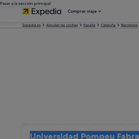
Pasar a la sección principal
Comprar viaje
Expedia.es
Alquiler de coches
España
Cataluña
Barcelona
Encuentra coches de a
Recogida
Recogida
Universidad Pompeu Fabra