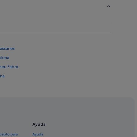
rassanes
elona
peu Fabra
ona
Ayuda
xcepto para
Ayuda