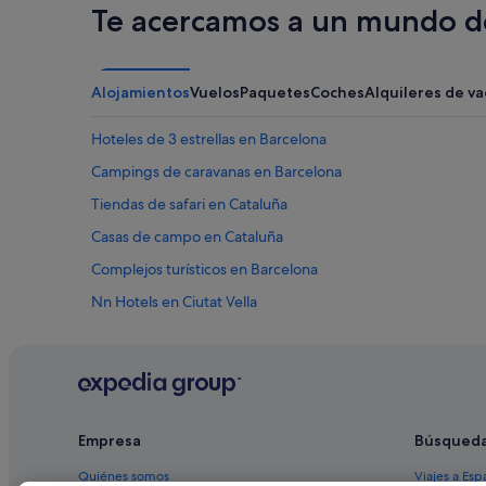
Te acercamos a un mundo de
Alojamientos
Vuelos
Paquetes
Coches
Alquileres de v
Hoteles de 3 estrellas en Barcelona
Campings de caravanas en Barcelona
Tiendas de safari en Cataluña
Casas de campo en Cataluña
Complejos turísticos en Barcelona
Nn Hotels en Ciutat Vella
Hoteles que aceptan mascotas en Barcelona
Hoteles con casino en Cataluña
Condominios en Barcelona
Hoteles para bodas en Ciutat Vella
Empresa
Búsqued
Hoteles con piscina en Barcelona
Quiénes somos
Viajes a Esp