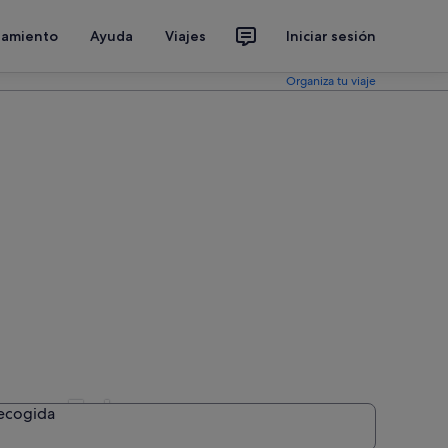
jamiento
Ayuda
Viajes
Iniciar sesión
Organiza tu viaje
mpeu Fabra
recogida