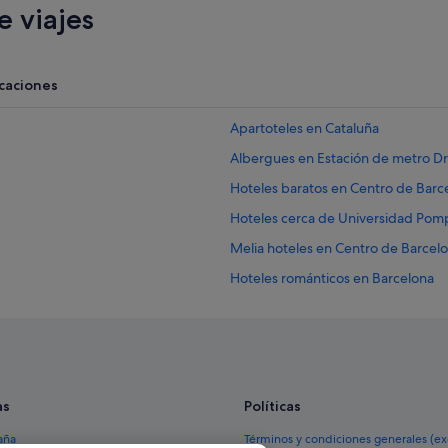
 viajes
acaciones
Apartoteles en Cataluña
Albergues en Estación de metro D
Hoteles baratos en Centro de Barc
Hoteles cerca de Universidad Pom
Melia hoteles en Centro de Barcel
Hoteles románticos en Barcelona
Hoteles con piscina en Cataluña
Hoteles en la playa en Cataluña
Cataluña hoteles
Apartoteles en Barcelona
as
Políticas
Moteles en Barcelona
aña
Términos y condiciones generales (e