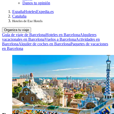
Danos tu opinión
España
Hoteles
Expedia.es
Cataluña
Hoteles de Exe Hotels
Organiza tu viaje
Guía de viaje de Barcelona
Hoteles en Barcelona
Alquileres
vacacionales en Barcelona
Vuelos a Barcelona
Actividades en
Barcelona
Alquiler de coches en Barcelona
Paquetes de vacaciones
en Barcelona