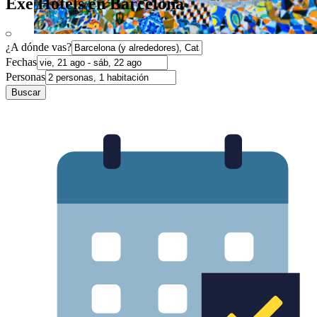
Exe Hotels en Barcelona
¿A dónde vas?
Fechas
Personas
Buscar