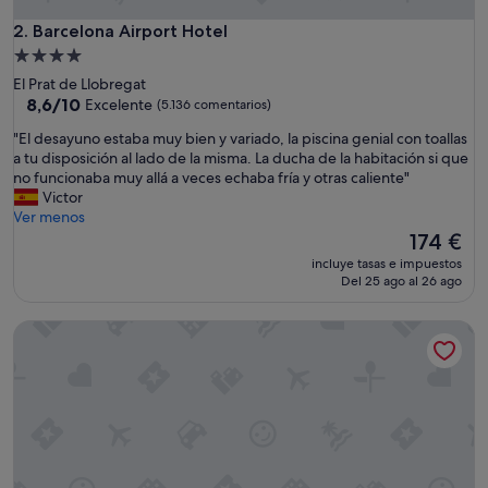
n
"
Barcelona Airport Hotel
2. Barcelona Airport Hotel
Alojamiento
de
El Prat de Llobregat
4.0 estrellas
8.6
8,6/10
Excelente
(5.136 comentarios)
sobre
"
"El desayuno estaba muy bien y variado, la piscina genial con toallas
10,
E
a tu disposición al lado de la misma. La ducha de la habitación si que
Excelente,
l
no funcionaba muy allá a veces echaba fría y otras caliente"
(5.136 comentarios)
d
Victor
e
Ver menos
s
El
174 €
a
precio
incluye tasas e impuestos
y
actual
Del 25 ago al 26 ago
u
es
n
de
Hyatt Regency Barcelona Tower
o
174 €
e
s
t
a
b
a
m