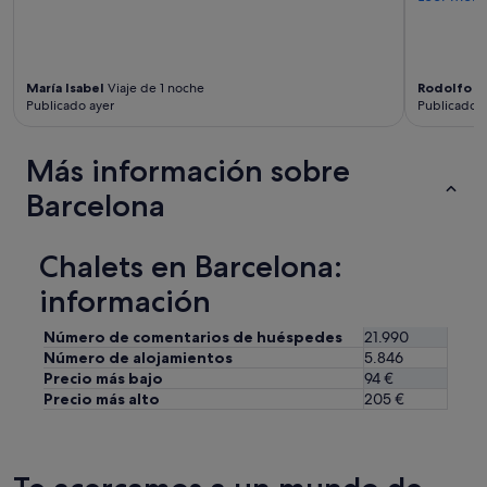
n
c
i
o
María Isabel
Viaje de 1 noche
Rodolfo
Vi
n
Publicado ayer
Publicado a
a
b
a
Más información sobre
m
u
Barcelona
y
a
l
Chalets en Barcelona:
l
á
información
a
v
Número de comentarios de huéspedes
21.990
e
Número de alojamientos
5.846
c
Precio más bajo
94 €
e
Precio más alto
205 €
s
e
c
h
a