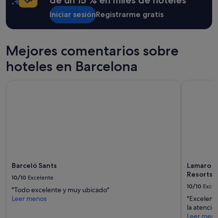
de un 15 % en miles de hoteles
h
adicionales.
a
Iniciar sesión
Registrarme gratis
d
e
l
Mejores comentarios sobre
a
h
hoteles en Barcelona
a
b
i
Barceló Sants
Lamaro Hot
t
a
c
i
ó
n
s
i
q
Barceló Sants
Lamaro H
u
Resorts |
10/10
Excelente
e
10/10
Excel
n
"Todo excelente y muy ubicado"
o
Leer menos
"Excelente
f
la atenció
u
Leer men