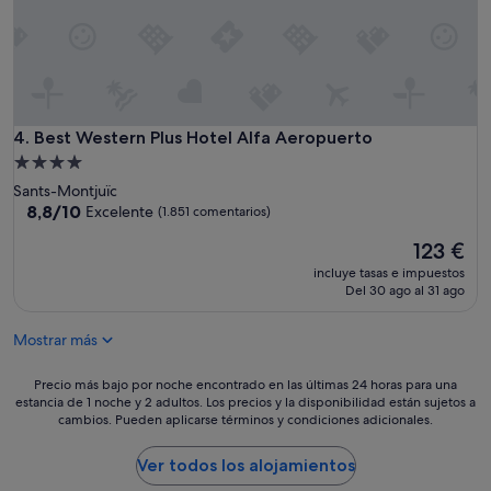
e
ú
n
p
i
e
a
r
l
l
c
i
o
n
Best Western Plus Hotel Alfa Aeropuerto
4. Best Western Plus Hotel Alfa Aeropuerto
n
d
t
Alojamiento
o
o
de
Sants-Montjuïc
.
a
4.0 estrellas
8.8
8,8/10
Excelente
(1.851 comentarios)
"
l
sobre
l
El
123 €
10,
a
precio
Excelente,
incluye tasas e impuestos
s
actual
(1.851 comentarios)
Del 30 ago al 31 ago
a
es
t
de
u
Mostrar más
123 €
d
i
Precio
Precio más bajo por noche encontrado en las últimas 24 horas para una
s
estancia de 1 noche y 2 adultos. Los precios y la disponibilidad están sujetos a
más
p
cambios. Pueden aplicarse términos y condiciones adicionales.
bajo
o
por
s
noche
Ver todos los alojamientos
i
encontrado