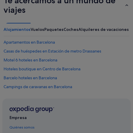
Te acercamos a un mundo de
b
viajes
a
f
r
í
Alojamientos
Vuelos
Paquetes
Coches
Alquileres de vacaciones
a
y
o
Apartamentos en Barcelona
t
Casas de huéspedes en Estación de metro Drassanes
r
a
Motel 6 hoteles en Barcelona
s
c
Hoteles boutique en Centro de Barcelona
a
Barcelo hoteles en Barcelona
l
i
Campings de caravanas en Barcelona
e
n
Four Seasons hoteles en Barcelona
t
Hoteles con wifi en Barcelona
e
"
Pensiones en Barcelona
Empresa
Apartoteles en Cataluña
Quiénes somos
B&B en Barcelona