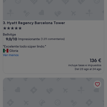
u
y
b
i
e
n
Hyatt Regency Barcelona Tower
3. Hyatt Regency Barcelona Tower
y
Alojamiento
v
de
Bellvitge
a
5.0 estrellas
9.0
9,0/10
Impresionante
(1.211 comentarios)
r
sobre
i
"
"Excelente todo súper lindo."
10,
a
E
Gloria
Impresionante,
d
x
Ver menos
(1.211 comentarios)
o
c
El
136 €
,
e
precio
l
incluye tasas e impuestos
l
actual
Del 23 ago al 24 ago
a
e
es
p
n
de
i
Best Western Plus Hotel Alfa Aeropuerto
t
136 €
s
e
c
t
i
o
n
d
a
o
g
s