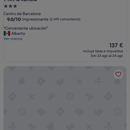
Alojamiento
de
Centro de Barcelona
3.0 estrellas
9.0
9,0/10
Impresionante
(2.419 comentarios)
sobre
"
"Conveniente ubicación"
10,
C
Alberto
Impresionante,
o
Ver menos
(2.419 comentarios)
n
El
137 €
v
precio
incluye tasas e impuestos
e
actual
Del 23 ago al 24 ago
n
es
i
de
Barcelona Airport Hotel
e
137 €
n
t
e
u
b
i
c
a
c
i
ó