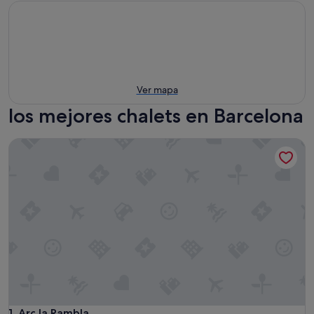
Ver mapa
los mejores chalets en Barcelona
Arc la Rambla
Arc la Rambla
1. Arc la Rambla