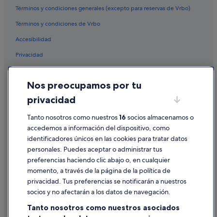
Términos y condiciones generales (excepto para reservas de Vrbo)
Hoteles baratos en El Raval
Términos y condiciones de Vrbo
Hoteles de negocios en Barcelona
Accesibilidad
Hoteles cerca de Estadio olímpico Lluís Companys
Privacidad
Bas Apartments hoteles en Barcelona
Sorell Hotels en Barcelona
Cookies
Nos preocupamos por tu
Hoteles cápsula en Cataluña
Condiciones de uso
privacidad
Hoteles cerca de Museo de Arte Contemporáneo de Barcelona
Información legal/contacto
Hoteles de golf en Ciutat Vella
Pautas sobre el contenido y cómo denunciar contenido
Tanto nosotros como nuestros
16
socios almacenamos o
accedemos a información del dispositivo, como
Casas en árboles en Barcelona
identificadores únicos en las cookies para tratar datos
Ayuda
Hoteles con bodega en Barcelona
personales. Puedes aceptar o administrar tus
Ayuda
Castillos en Barcelona
preferencias haciendo clic abajo o, en cualquier
momento, a través de la página de la política de
Hoteles para familias en Barcelona
Cancelar un vuelo
privacidad. Tus preferencias se notificarán a nuestros
Hoteles baratos en Centro de Barcelona
Cancelar una reserva de hotel o de un alquiler vacacional
socios y no afectarán a los datos de navegación.
Hoteles que aceptan mascotas en Barcelona
Plazos de reembolso
Tanto nosotros como nuestros asociados
Residences en Barcelona