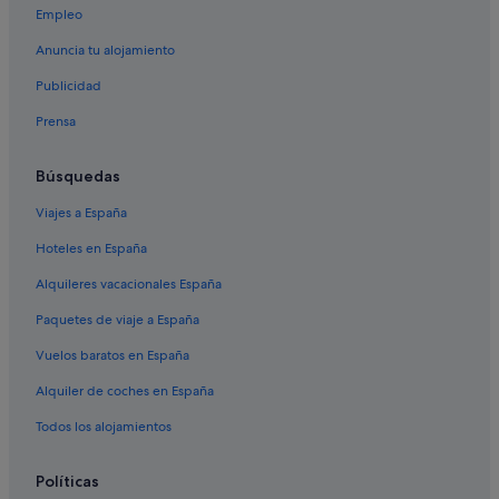
Empleo
Casas privadas de vacaciones en Barcelona
Anuncia tu alojamiento
Wyndham Hotels en Barcelona
Publicidad
Relais & Chateaux hoteles en Barcelona
Prensa
Condominios en Cataluña
Campings de caravanas en Barcelona
Búsquedas
Aspasios Apartments hoteles en El Raval
Viajes a España
Leonardo Hotels en El Raval
Hoteles en España
Residences en Barcelona
Alquileres vacacionales España
Pillow hoteles en Barcelona
Paquetes de viaje a España
Hoteles con spa en Barcelona
Vuelos baratos en España
Starwood Capital hoteles en Barcelona
Alquiler de coches en España
Casas de campo en Barcelona
Hoteles con piscina en Barcelona
Todos los alojamientos
Condominios en Barcelona
Políticas
Hoteles con spa en El Raval