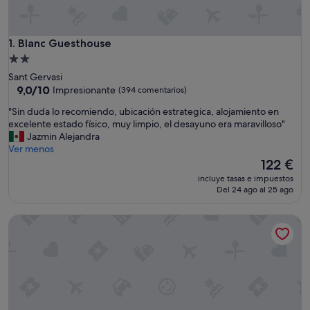
Blanc Guesthouse
1. Blanc Guesthouse
Alojamiento
de
Sant Gervasi
2.0 estrellas
9.0
9,0/10
Impresionante
(394 comentarios)
sobre
"
"Sin duda lo recomiendo, ubicación estrategica, alojamiento en
10,
S
excelente estado físico, muy limpio, el desayuno era maravilloso"
Impresionante,
i
Jazmin Alejandra
(394 comentarios)
n
Ver menos
d
El
122 €
u
precio
incluye tasas e impuestos
d
actual
Del 24 ago al 25 ago
a
es
l
de
Ally's Guest House Barcelona B&B
o
122 €
r
e
c
o
m
i
e