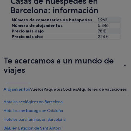
Casas de huéspedes en
y
u
Barcelona: información
n
o
Número de comentarios de huéspedes
1.962
,
Número de alojamientos
5.846
c
Precio más bajo
78 €
o
Precio más alto
224 €
n
m
u
c
Te acercamos a un mundo de
h
a
viajes
s
o
p
c
Alojamientos
Vuelos
Paquetes
Coches
Alquileres de vacaciones
i
o
n
Hoteles ecológicos en Barcelona
e
Hoteles con bodega en Cataluña
s
y
Hoteles para familias en Barcelona
t
o
B&B en Estación de Sant Antoni