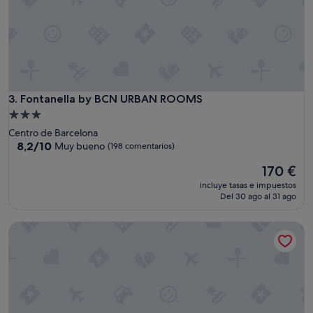
,
a
l
o
j
a
m
i
Fontanella by BCN URBAN ROOMS
3. Fontanella by BCN URBAN ROOMS
e
n
Alojamiento
t
de
Centro de Barcelona
o
3.0 estrellas
8.2
8,2/10
Muy bueno
(198 comentarios)
e
sobre
n
El
170 €
10,
e
precio
Muy
incluye tasas e impuestos
x
actual
bueno,
Del 30 ago al 31 ago
c
es
(198 comentarios)
e
de
Forget Me Not Barcelona
l
170 €
e
n
t
e
e
s