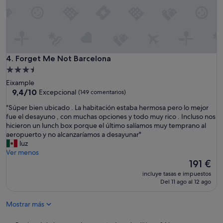
t
a
d
o
f
í
s
Forget Me Not Barcelona
4. Forget Me Not Barcelona
i
Alojamiento
c
de
o
Eixample
3.5 estrellas
9.4
,
9,4/10
Excepcional
(149 comentarios)
sobre
m
"
"Súper bien ubicado . La habitación estaba hermosa pero lo mejor
10,
u
S
fue el desayuno , con muchas opciones y todo muy rico . Incluso nos
Excepcional,
y
ú
hicieron un lunch box porque el último salíamos muy temprano al
(149 comentarios)
l
p
aeropuerto y no alcanzaríamos a desayunar"
i
e
luz
m
r
Ver menos
p
b
El
191 €
i
i
precio
o
incluye tasas e impuestos
e
actual
,
Del 11 ago al 12 ago
n
es
e
u
de
l
Mostrar más
b
191 €
d
i
e