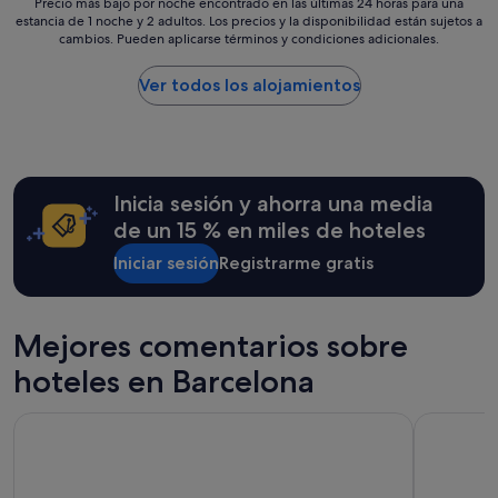
c
Precio
Precio más bajo por noche encontrado en las últimas 24 horas para una
s
a
estancia de 1 noche y 2 adultos. Los precios y la disponibilidad están sujetos a
más
a
cambios. Pueden aplicarse términos y condiciones adicionales.
d
bajo
y
o
por
u
.
noche
Ver todos los alojamientos
n
L
encontrado
o
a
en
e
h
las
r
a
últimas
a
b
24 horas
m
Inicia sesión y ahorra una media
i
para
a
t
una
r
de un 15 % en miles de hoteles
a
estancia
a
c
Iniciar sesión
Registrarme gratis
de
v
i
1 noche
i
ó
y
l
n
2 adultos.
l
Mejores comentarios sobre
e
Los
o
s
precios
s
hoteles en Barcelona
t
y
o
a
la
"
b
Barceló Sants
Lamaro Hot
disponibilidad
a
están
h
sujetos
e
a