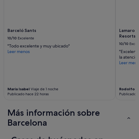
r
cambios.
m
Pueden
o
aplicarse
s
términos
a
y
p
condiciones
Barceló Sants
Lamaro H
e
adicionales.
Resorts |
10/10
Excelente
r
10/10
Excel
o
"Todo excelente y muy ubicado"
l
Leer menos
"Excelente
o
la atenció
m
Leer men
e
j
o
r
María Isabel
Viaje de 1 noche
Rodolfo
Vi
f
Publicado hace 22 horas
Publicado a
u
e
e
Más información sobre
l
d
Barcelona
e
s
a