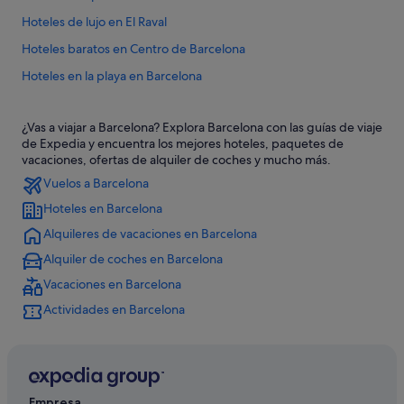
Hoteles de lujo en El Raval
Hoteles baratos en Centro de Barcelona
Hoteles en la playa en Barcelona
Hoteles con spa en Barcelona
¿Vas a viajar a Barcelona? Explora Barcelona con las guías de viaje
Condominios en Barcelona
de Expedia y encuentra los mejores hoteles, paquetes de
Hoteles con casino en Barcelona
vacaciones, ofertas de alquiler de coches y mucho más.
Vuelos a Barcelona
Sorell Hotels en Barcelona
Hoteles en Barcelona
Casas rurales en Barcelona
Alquileres de vacaciones en Barcelona
Hoteles de 5 estrellas en Barcelona
Alquiler de coches en Barcelona
Derby Hotels en Barcelona
Vacaciones en Barcelona
Gargallo Hotels en Centro de Barcelona
Actividades en Barcelona
Playa Senator hoteles en Barcelona
Hoteles con todo incluido en Barcelona
Exe Hotels en Barcelona
Hoteles boutique en Centro de Barcelona
Empresa