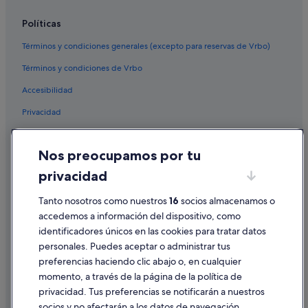
Hoteles de golf en Barcelona
Políticas
Hoteles que aceptan mascotas en Barcelona
Términos y condiciones generales (excepto para reservas de Vrbo)
Pensiones en Estación de tren de Barcelona-Sants
Términos y condiciones de Vrbo
Moteles en Barcelona
Accesibilidad
Hoteles LGTBQIA en Barcelona
Privacidad
Santos hoteles en Barcelona
Cookies
Ainb Apartments hoteles en Barcelona
Nos preocupamos por tu
Condiciones de uso
Hoteles románticos en El Raval
privacidad
Información legal/contacto
Moxy hoteles en Barcelona
Tanto nosotros como nuestros
16
socios almacenamos o
Pautas sobre el contenido y cómo denunciar contenido
Hoteles con bodega en Barcelona
accedemos a información del dispositivo, como
Axel Hotels en Barcelona
identificadores únicos en las cookies para tratar datos
Ayuda
Hoteles con todo incluido en Cataluña
personales. Puedes aceptar o administrar tus
Ayuda
preferencias haciendo clic abajo o, en cualquier
Campings de caravanas en Barcelona
momento, a través de la página de la política de
Cancelar un vuelo
Hoteles de 3 estrellas en Barcelona
privacidad. Tus preferencias se notificarán a nuestros
Cancelar una reserva de hotel o de un alquiler vacacional
socios y no afectarán a los datos de navegación.