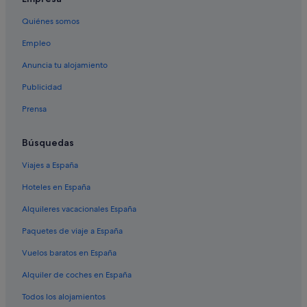
H10 Hoteles en Barcelona
Quiénes somos
Hoteles de esquí en Barcelona
Empleo
Apartoteles en Barcelona
Anuncia tu alojamiento
Casas privadas de vacaciones en Barcelona
Publicidad
Hoteles con spa en El Raval
Prensa
Hoteles con bar en Barcelona
Nh Hotels en Barcelona
Búsquedas
Zenit hoteles en Barcelona
Viajes a España
Hoteles románticos en Barcelona
Hoteles en España
Barcelona hoteles
Alquileres vacacionales España
Wyndham Hotels en Barcelona
Paquetes de viaje a España
Pensiones en Barcelona
Vuelos baratos en España
Best Hotels en Barcelona
Alquiler de coches en España
Casas en árboles en Cataluña
Todos los alojamientos
Hoteles con bodega en Cataluña