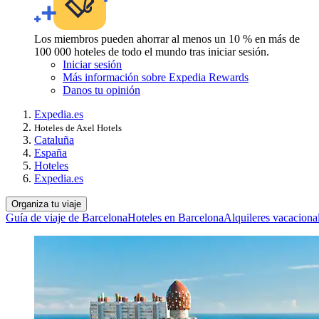
Los miembros pueden ahorrar al menos un 10 % en más de
100 000 hoteles de todo el mundo tras iniciar sesión.
Iniciar sesión
Más información sobre Expedia Rewards
Danos tu opinión
Expedia.es
Hoteles de Axel Hotels
Cataluña
España
Hoteles
Expedia.es
Organiza tu viaje
Guía de viaje de Barcelona
Hoteles en Barcelona
Alquileres vacaciona