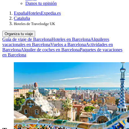
Danos tu opinión
España
Hoteles
Expedia.es
Cataluña
Hoteles de Travelodge UK
Organiza tu viaje
Guía de viaje de Barcelona
Hoteles en Barcelona
Alquileres
vacacionales en Barcelona
Vuelos a Barcelona
Actividades en
Barcelona
Alquiler de coches en Barcelona
Paquetes de vacaciones
en Barcelona