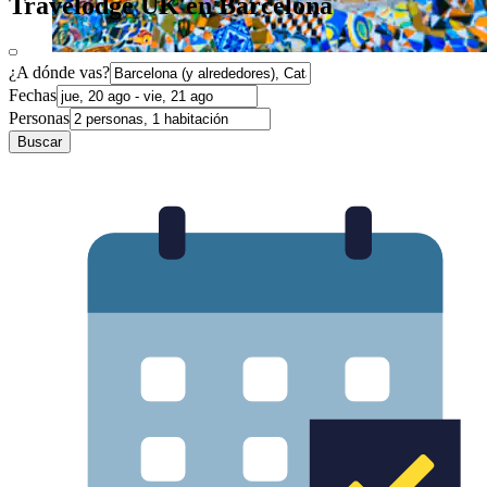
Travelodge UK en Barcelona
¿A dónde vas?
Fechas
Personas
Buscar