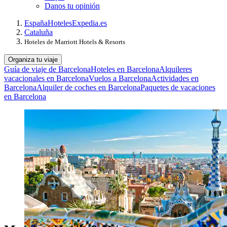
Danos tu opinión
España
Hoteles
Expedia.es
Cataluña
Hoteles de Marriott Hotels & Resorts
Organiza tu viaje
Guía de viaje de Barcelona
Hoteles en Barcelona
Alquileres
vacacionales en Barcelona
Vuelos a Barcelona
Actividades en
Barcelona
Alquiler de coches en Barcelona
Paquetes de vacaciones
en Barcelona