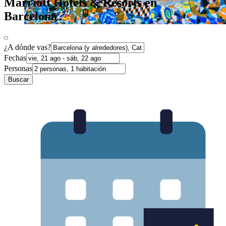
Marriott Hotels & Resorts en
Barcelona
¿A dónde vas?
Fechas
Personas
Buscar