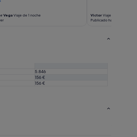
s
er Vega
Viaje de 1 noche
Victor
Viaje de 1 noche
yer
Publicado hace 3 días
5.846
156 €
156 €