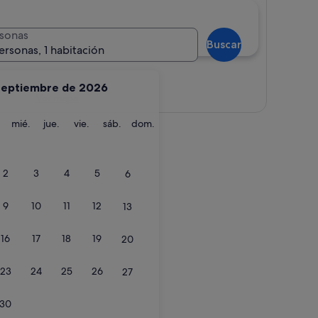
sonas
Buscar
ersonas, 1 habitación
septiembre de 2026
Ver mapa
martes
miércoles
jueves
viernes
sábado
domingo
mié.
jue.
vie.
sáb.
dom.
2
3
4
5
6
9
10
11
12
13
16
17
18
19
20
23
24
25
26
27
30