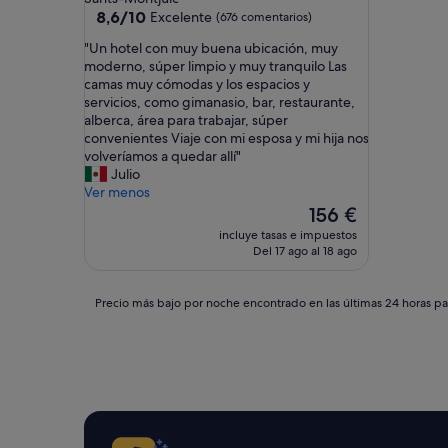
4.0 estrellas
8.6
8,6/10
Excelente
(676 comentarios)
sobre
"
"Un hotel con muy buena ubicación, muy
10,
U
moderno, súper limpio y muy tranquilo Las
Excelente,
n
camas muy cómodas y los espacios y
(676 comentarios)
h
servicios, como gimanasio, bar, restaurante,
o
alberca, área para trabajar, súper
t
convenientes Viaje con mi esposa y mi hija nos
e
volveríamos a quedar allí"
l
Julio
c
Ver menos
o
El
156 €
n
precio
incluye tasas e impuestos
m
actual
Del 17 ago al 18 ago
u
es
y
de
b
156 €
Precio
Precio más bajo por noche encontrado en las últimas 24 horas par
u
más
e
bajo
n
por
a
noche
u
encontrado
b
en
i
las
c
últimas