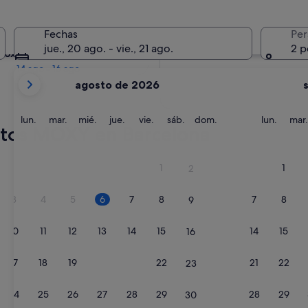
Mañana
Fechas
Per
7 ago - 8 ago
jue., 20 ago. - vie., 21 ago.
2 p
róximo fin de semana
14 ago - 16 ago
Tus
agosto de 2026
meses
actuales
son
lunes
martes
miércoles
jueves
viernes
sábado
domingo
lunes
lun.
mar.
mié.
jue.
vie.
sáb.
dom.
lun.
mar.
ntos MOXY en Barcelona
August
de
2026
1
1
2
y
September
3
4
5
6
7
8
7
8
9
de
2026.
10
11
12
13
14
15
14
15
16
17
18
19
20
21
22
21
22
23
24
25
26
27
28
29
28
29
30