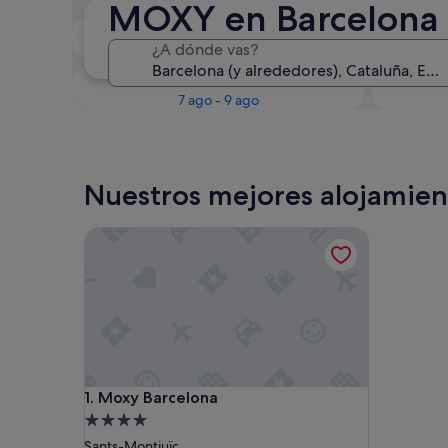
MOXY en Barcelona
Esta noche
¿A dónde vas?
6 ago - 7 ago
Este fin de semana
P
7 ago - 9 ago
Nuestros mejores alojamie
Moxy Barcelona
Moxy Barcelona
1. Moxy Barcelona
Alojamiento
de
Sants-Montjuïc