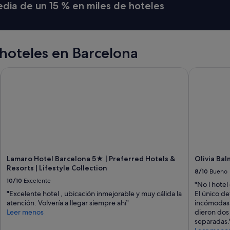
media de un 15 % en miles de hoteles
hoteles en Barcelona
Lamaro Hotel Barcelona 5★ | Preferred Hotels & Resorts | Life
Olivia Balm
Lamaro Hotel Barcelona 5★ | Preferred Hotels &
Olivia Ba
Resorts | Lifestyle Collection
8/10
Bueno
10/10
Excelente
"No l hotel
"Excelente hotel , ubicación inmejorable y muy cálida la
El único de
atención. Volvería a llegar siempre ahí"
incómodas 
Leer menos
dieron dos
separadas.