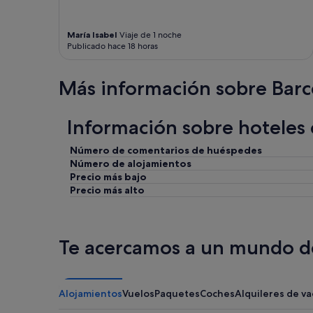
p
i
María Isabel
Viaje de 1 noche
o
Publicado hace 18 horas
y
m
u
Más información sobre Barc
y
t
r
Información sobre hoteles
a
n
q
Número de comentarios de huéspedes
u
Número de alojamientos
i
Precio más bajo
l
Precio más alto
o
L
a
s
Te acercamos a un mundo de
c
a
m
a
Alojamientos
Vuelos
Paquetes
Coches
Alquileres de v
s
m