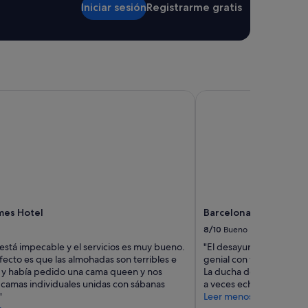
Iniciar sesión
Registrarme gratis
style Collection
es Hotel
Barcelona Airport Hot
lmes Hotel
Barcelona Airport Hot
8/10
Bueno
 está impecable y el servicios es muy bueno.
"El desayuno estaba muy 
fecto es que las almohadas son terribles e
genial con toallas a tu d
y había pedido una cama queen y nos
La ducha de la habitació
 camas individuales unidas con sábanas
a veces echaba fría y otr
"
Leer menos