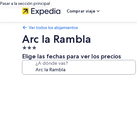
Pasar a la sección principal
Comprar viaje
Ver todos los alojamientos
Arc la Rambla
Alojamiento
de
Elige las fechas para ver los precios
3.0 estrellas
¿A dónde vas?
Galería
de
imágenes
de
Arc
la
Rambla