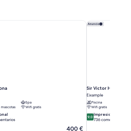
ona
Sir Victor Hotel, part
Anuncio
ona
Sir Victor Hotel, par
Eixample
Spa
Piscina
 mascotas
Wifi gratis
Wifi gratis
9.0
onal
Impresionante
9,0
sobre
entarios
736 comentarios
10,
El
400 €
,
Impresionante,