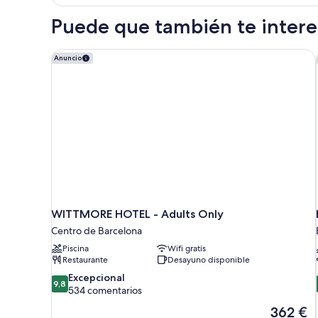
Matrimonial
Puede que también te interes
WITTMORE HOTEL - Adults Only
Anuncio
WITTMORE HOTEL - Adults Only
Centro de Barcelona
Piscina
Wifi gratis
Restaurante
Desayuno disponible
9.8
Excepcional
9,8
sobre
534 comentarios
10,
El
362 €
Excepcional,