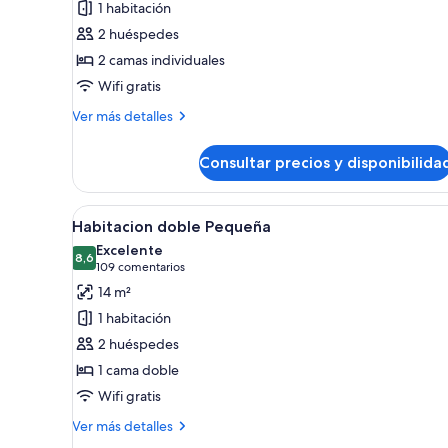
1 habitación
Junior
2 huéspedes
Suite
2 camas individuales
Wifi gratis
Más
Ver más detalles
detalles
de
Consultar precios y disponibilida
Junior
Suite
Abrir
Habitación de hotel con cama, es
6
Habitacion doble Pequeña
todas
Excelente
las
8,6
8,6 de 10
(109 comentarios)
109 comentarios
fotos
14 m²
de
1 habitación
Habitacion
2 huéspedes
doble
1 cama doble
Pequeña
Wifi gratis
Más
Ver más detalles
detalles