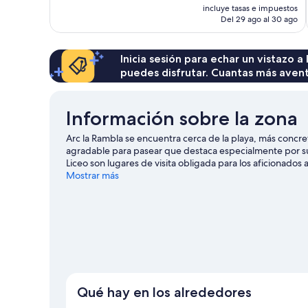
precio
incluye tasas e impuestos
534 comentarios
actual
Del 29 ago al 30 ago
es
de
362 €
Inicia sesión para echar un vistazo a
puedes disfrutar. Cuantas más aven
Información sobre la zona
Arc la Rambla se encuentra cerca de la playa, más concr
agradable para pasear que destaca especialmente por su 
Liceo son lugares de visita obligada para los aficionados a 
Güell. También merece la pena acercarse a Mercado de 
Mostrar más
destacan la ubicación céntrica de este hotel, además de l
transporte público, desde aquí lo tendrás muy fácil: la 
Estación de metro Liceu está a 5 minutos a pie.
Ver guía 
Qué hay en los alrededores