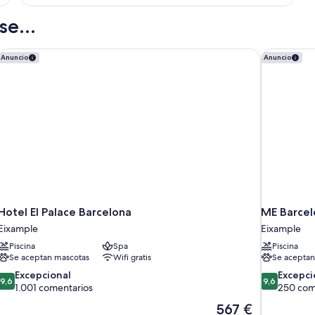
con
Cama
e...
Matrimonial,
Vistas
a
Hotel El Palace Barcelona
ME Barcel
Anuncio
Anuncio
la
Ciudad
Hotel El Palace Barcelona
ME Barcel
Eixample
Eixample
Piscina
Spa
Piscina
Se aceptan mascotas
Wifi gratis
Se aceptan
9.6
9.6
Excepcional
Excepci
9,6
9,6
sobre
sobre
1.001 comentarios
250 com
10,
10,
El
567 €
Excepcional,
Excepcional