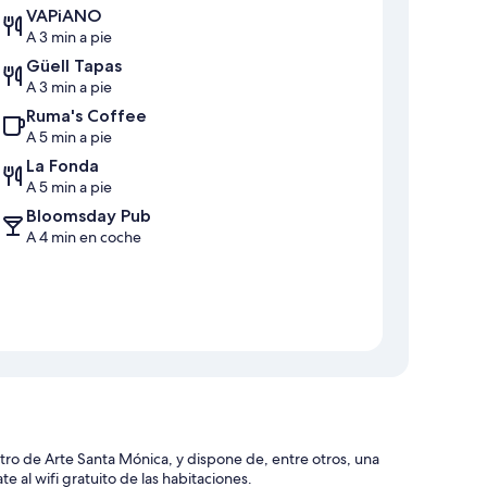
VAPiANO
A 3 min a pie
Güell Tapas
A 3 min a pie
Ruma's Coffee
A 5 min a pie
La Fonda
A 5 min a pie
Bloomsday Pub
A 4 min en coche
ntro de Arte Santa Mónica, y dispone de, entre otros, una
te al wifi gratuito de las habitaciones.