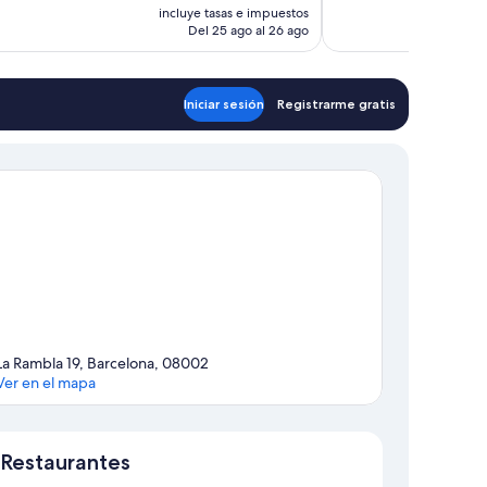
precio
incluye tasas e impuestos
rios
736 comentarios
actual
Del 25 ago al 26 ago
es
de
400 €
Iniciar sesión
Registrarme gratis
La Rambla 19, Barcelona, 08002
Ver en el mapa
Mapa
Restaurantes