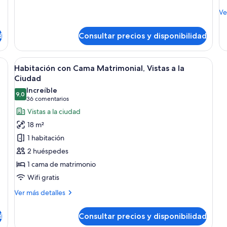
de
a
M
Ve
Habitación
la
de
con
de
c
2
d
Consultar precios y disponibilidad
Ha
camas
co
individuales
2
ama grande, dos lámparas de noche, una mesita de noche y un cabecero de 
Abrir
Habitación de hotel con cama, lámparas
8
ca
Habitación con Cama Matrimonial, Vistas a la
todas
in
Ciudad
las
vis
Increíble
a
9,0
fotos
9,0 de 10
(36 comentarios)
36 comentarios
la
de
Vistas a la ciudad
ci
Habitación
18 m²
con
1 habitación
Cama
2 huéspedes
Matrimonial,
1 cama de matrimonio
Vistas
Wifi gratis
a
la
Más
Ver más detalles
Ciudad
detalles
de
d
Consultar precios y disponibilidad
Habitación