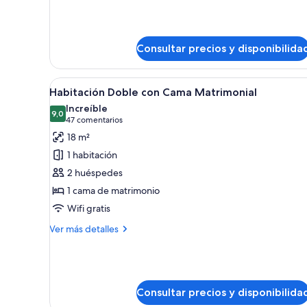
de
Habitacion
doble
Pequeña
Consultar precios y disponibilida
Abrir
Habitación de hotel con una c
6
Habitación Doble con Cama Matrimonial
todas
Increíble
las
9,0
9,0 de 10
(47 comentarios)
47 comentarios
fotos
18 m²
de
1 habitación
Habitación
2 huéspedes
Doble
1 cama de matrimonio
con
Wifi gratis
Cama
Matrimonial
Más
Ver más detalles
detalles
de
Habitación
Doble
con
Consultar precios y disponibilida
Cama