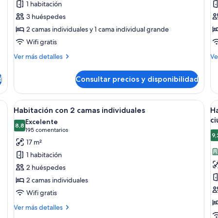
1 habitación
Habitación
H
3 huéspedes
triple
c
2 camas individuales y 1 cama individual grande
2
Wifi gratis
c
i
Más
M
Ver más detalles
Ve
detalles
t
de
de
de
d
Consultar precios y disponibilidad
Habitación
Ha
triple
co
2
critorio, silla, televisor y un cuadro en la pared.
Abrir
Habitación de hotel con una cama gran
A
5
ca
Habitación con 2 camas individuales
Ha
todas
t
in
c
Excelente
las
8,8
te
la
8,8 de 10
(195 comentarios)
195 comentarios
9,
fotos
f
17 m²
de
d
1 habitación
Habitación
H
2 huéspedes
con
c
2 camas individuales
2
2
Wifi gratis
camas
c
individuales
i
Más
Ver más detalles
detalles
vi