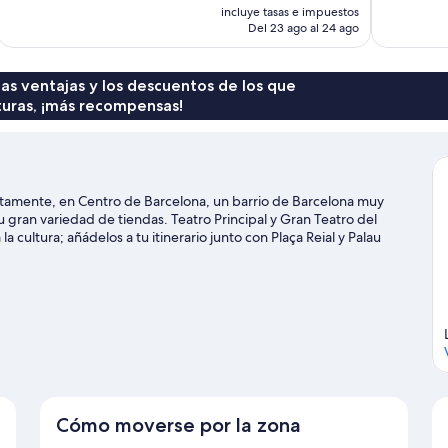
precio
incluye tasas e impuestos
1.001 comentarios
250 comenta
actual
Del 23 ago al 24 ago
es
de
567 €
 las ventajas y los descuentos de los que
turas, ¡más recompensas!
etamente, en Centro de Barcelona, un barrio de Barcelona muy
gran variedad de tiendas. Teatro Principal y Gran Teatro del
la cultura; añádelos a tu itinerario junto con Plaça Reial y Palau
la Boquería y Centro de Arte Santa Mónica. Los huéspedes
a proximidad de varios atractivos turísticos. Si te mueves en
Estación de metro Drassanes se encuentra a pocos pasos y la
de viaje de Barcelona
Cómo moverse por la zona