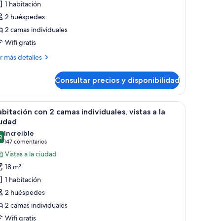
1 habitación
abitación
2 huéspedes
on
2 camas individuales
Wifi gratis
amas
ndividuales,
ás
r más detalles
erraza
talles
Consultar precios y disponibilidad
bitación
n
de, lámparas de noche, un escritorio con televisión de pantalla plana y un 
brir
Un balcón con vista a una calle de la ciudad, á
7
mas
bitación con 2 camas individuales, vistas a la
odas
dividuales,
iudad
rraza
s
Increíble
2
otos
9,2 de 10
(147 comentarios)
147 comentarios
e
Vistas a la ciudad
abitación
18 m²
on
1 habitación
2 huéspedes
amas
2 camas individuales
ndividuales,
Wifi gratis
stas