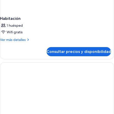
Habitación
1 huésped
Wifi gratis
Más
Ver más detalles
detalles
de
Consultar precios y disponibilidad
Habitación