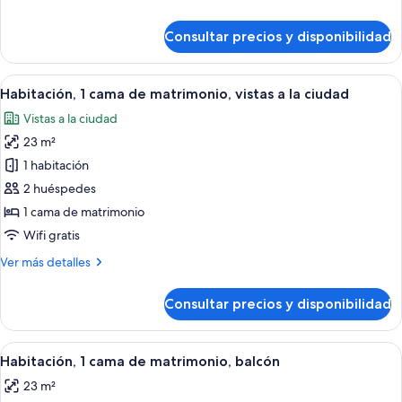
vistas
detalles
a
de
Consultar precios y disponibilidad
la
Habitación,
2
ciudad
camas
Abrir
Habitación de hotel con cama, vista a la
10
individuales,
Habitación, 1 cama de matrimonio, vistas a la ciudad
todas
vistas
Vistas a la ciudad
a
las
la
23 m²
fotos
ciudad
de
1 habitación
Habitación,
2 huéspedes
1
1 cama de matrimonio
cama
Wifi gratis
de
Más
Ver más detalles
matrimonio,
detalles
vistas
de
Consultar precios y disponibilidad
a
Habitación,
1
la
cama
Abrir
Una habitación de hotel con cama, una 
ciudad
14
de
Habitación, 1 cama de matrimonio, balcón
todas
matrimonio,
23 m²
vistas
las