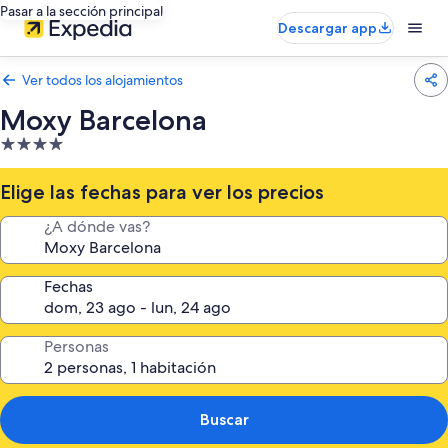
Pasar a la sección principal
Descargar app
Ver todos los alojamientos
Moxy Barcelona
Alojamiento
de
4.0 estrellas
Elige las fechas para ver los precios
¿A dónde vas?
Fechas
Personas
Buscar