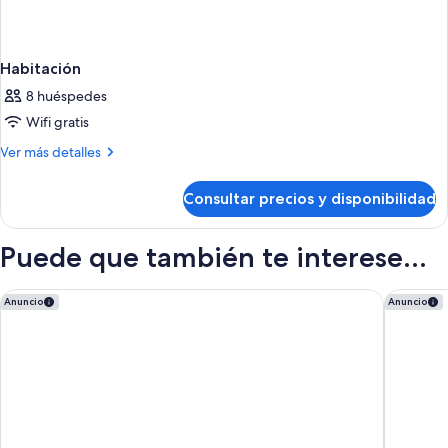
Habitación
8 huéspedes
Wifi gratis
Más
Ver más detalles
detalles
de
Consultar precios y disponibilidad
Habitación
Puede que también te interese...
Barceló Sants
NH Sants
Anuncio
Anuncio