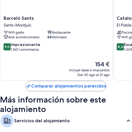
Barceló
Cataloni
Barceló Sants
Catalo
Sants
Barcelo
Sants-Montjuïc
El Pobl
Sants-
Plaza
Wifi gratis
Restaurante
Piscin
Montjuïc
El
Aire acondicionado
Gimnasio
Wifi gr
Poble-
Sec
9.0
8.6
Impresionante
Exc
9,0
8,6
sobre
sobre
1.567 comentarios
1.00
10,
10,
Impresionante,
Excelent
El
154 €
1.567 comentarios
1.005 c
precio
incluye tasas e impuestos
actual
Del 30 ago al 31 ago
es
de
Comparar alojamientos parecidos
154 €
Más información sobre este
alojamiento
Servicios del alojamiento