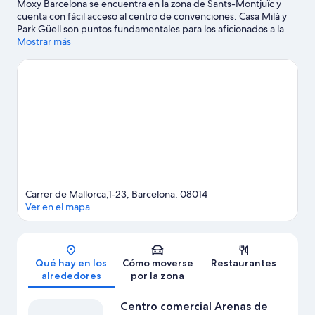
Moxy Barcelona se encuentra en la zona de Sants-Montjuïc y
cuenta con fácil acceso al centro de convenciones. Casa Milà y
Park Güell son puntos fundamentales para los aficionados a la
cultura; añádelos a tu itinerario junto con Catedral de Barcelona
Mostrar más
y Casa Batlló. ¿Te apetece disfrutar de un evento especial?
Puedes buscar el calendario de Camp Nou. Si quieres opciones
para una noche diferente, Parque del Fòrum es un buen punto
de partida. A los huéspedes les gusta este hotel por su
excelente comunicación con el transporte público: la Estación
de metro Sants-Estació está a 3 minutos a pie y la Estación de
metro Tarragona queda a 4 minutos.
Ver guía de viaje de
Barcelona
Carrer de Mallorca,1-23, Barcelona, 08014
Ver en el mapa
Mapa
Qué hay en los
Cómo moverse
Restaurantes
alrededores
por la zona
Centro comercial Arenas de