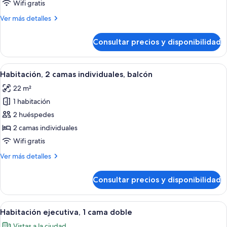
1
Wifi gratis
cama
Más
Ver más detalles
individual,
detalles
balcón
de
Consultar precios y disponibilidad
Habitación,
1
cama
Abrir
Un dormitorio moderno con cama, un
10
individual,
Habitación, 2 camas individuales, balcón
todas
balcón
22 m²
las
1 habitación
fotos
de
2 huéspedes
Habitación,
2 camas individuales
2
Wifi gratis
camas
Más
Ver más detalles
individuales,
detalles
balcón
de
Consultar precios y disponibilidad
Habitación,
2
camas
Abrir
Una habitación de hotel moderna con 
7
individuales,
Habitación ejecutiva, 1 cama doble
todas
balcón
Vistas a la ciudad