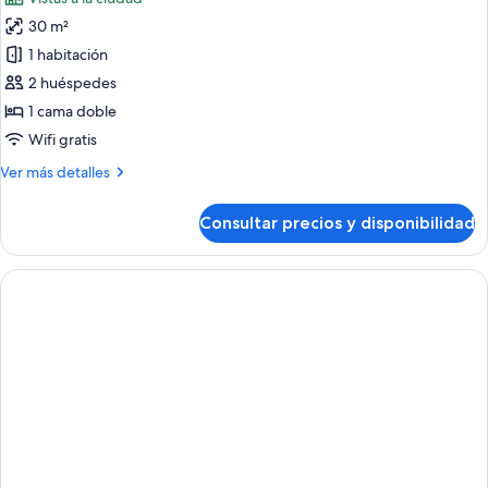
las
30 m²
fotos
de
1 habitación
Habitación
2 huéspedes
ejecutiva,
1 cama doble
1
Wifi gratis
cama
Más
Ver más detalles
doble
detalles
de
Consultar precios y disponibilidad
Habitación
ejecutiva,
1
cama
doble