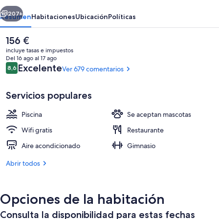
erior
Siguiente
207+
Resumen
Habitaciones
Ubicación
Políticas
El
156 €
precio
incluye tasas e impuestos
actual
Del 16 ago al 17 ago
es
Comentarios
Excelente
8,6
Ver 679 comentarios
8,6 de 10
de
156 €
Servicios populares
Piscina
Se aceptan mascotas
2 restaurantes; se sirven almuerzos y 
Wifi gratis
Restaurante
Aire acondicionado
Gimnasio
Abrir todos
Opciones de la habitación
Consulta la disponibilidad para estas fechas