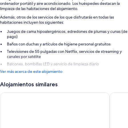
ordenador portátil y aire acondicionado. Los huéspedes destacan la
limpieza de las habitaciones del alojamiento.
Además, otros de los servicios de los que disfrutarás en todas las
habitaciones incluyen los siguientes:
Juegos de cama hipoalergénicos, edredones de plumas y cunas (de
pago)
Baños con duchas y artículos de higiene personal gratuitos
Televisiones de 55 pulgadas con Netflix, servicios de streaming y
canales por satélite
Balcones, bombillas LED y servicio de limpieza diario
Ver más acerca de este alojamiento
Alojamientos similares
Barceló Sants
Cataloni