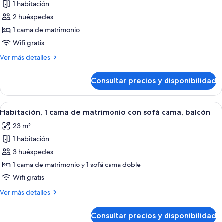
a
1 habitación
fotos
la
de
2 huéspedes
ciudad
Habitación,
1 cama de matrimonio
1
Wifi gratis
cama
Más
Ver más detalles
de
detalles
matrimonio,
de
Consultar precios y disponibilidad
Habitación,
balcón
1
cama
Abrir
Habitación de hotel con dos camas, un
9
de
Habitación, 1 cama de matrimonio con sofá cama, balcón
todas
matrimonio,
23 m²
balcón
las
1 habitación
fotos
de
3 huéspedes
Habitación,
1 cama de matrimonio y 1 sofá cama doble
1
Wifi gratis
cama
Más
Ver más detalles
de
detalles
matrimonio
de
Consultar precios y disponibilidad
Habitación,
con