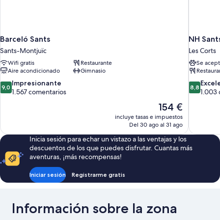
Barceló Sants
NH Sant
Sants-Montjuïc
Les Corts
Wifi gratis
Restaurante
Se acept
Aire acondicionado
Gimnasio
Restaura
9.0
8.8
Impresionante
Excel
9,0
8,8
sobre
sobre
1.567 comentarios
1.003
10,
10,
El
154 €
Impresionante,
Excelente
precio
incluye tasas e impuestos
1.567 comentarios
1.003 com
actual
Del 30 ago al 31 ago
es
Inicia sesión para echar un vistazo a las ventajas y los
de
descuentos de los que puedes disfrutar. Cuantas más
154 €
aventuras, ¡más recompensas!
Iniciar sesión
Registrarme gratis
Información sobre la zona