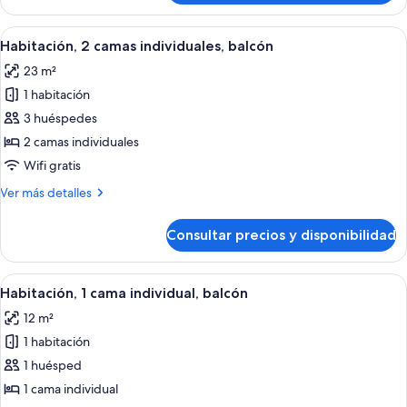
1
sofá
cama
Abrir
Una habitación de hotel moderna con u
cama,
9
de
Habitación, 2 camas individuales, balcón
todas
balcón
matrimonio
23 m²
con
las
sofá
1 habitación
fotos
cama,
de
3 huéspedes
balcón
Habitación,
2 camas individuales
2
Wifi gratis
camas
Más
Ver más detalles
individuales,
detalles
balcón
de
Consultar precios y disponibilidad
Habitación,
2
camas
Abrir
Una habitación de hotel moderna con 
6
individuales,
Habitación, 1 cama individual, balcón
todas
balcón
12 m²
las
1 habitación
fotos
de
1 huésped
Habitación,
1 cama individual