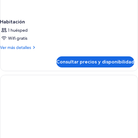
Habitación
1 huésped
Wifi gratis
Más
Ver más detalles
detalles
de
Consultar precios y disponibilidad
Habitación