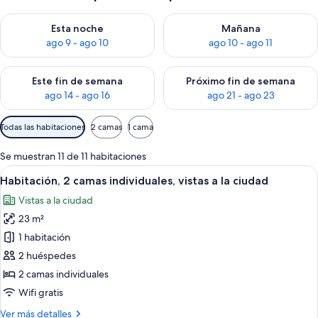
Consulta la disponibilidad para esta noche, ago 9 - ago 10
Consulta la disponibilidad par
Esta noche
Mañana
ago 9 - ago 10
ago 10 - ago 11
Consulta la disponibilidad para este fin de semana, ago 14 - a
Consulta la disponibilidad par
Este fin de semana
Próximo fin de semana
ago 14 - ago 16
ago 21 - ago 23
Filtros
Todas las habitaciones
2 camas
1 cama
disponibles
para
Se muestran 11 de 11 habitaciones
las
Abrir
Una habitación de hotel moderna con b
12
Habitación, 2 camas individuales, vistas a la ciudad
habitaciones
todas
Vistas a la ciudad
las
23 m²
fotos
de
1 habitación
Habitación,
2 huéspedes
2
2 camas individuales
camas
Wifi gratis
individuales,
Más
Ver más detalles