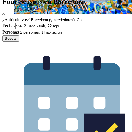
Four Seasons en Barcelona
¿A dónde vas?
Fechas
Personas
Buscar