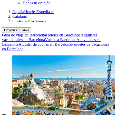
Danos tu opinión
España
Hoteles
Expedia.es
Cataluña
Hoteles de Four Seasons
Organiza tu viaje
Guía de viaje de Barcelona
Hoteles en Barcelona
Alquileres
vacacionales en Barcelona
Vuelos a Barcelona
Actividades en
Barcelona
Alquiler de coches en Barcelona
Paquetes de vacaciones
en Barcelona