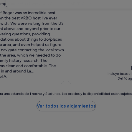
Impresionante
(2 comentarios)
BARCELONA
31
y! Roger was an incredible host.
 the best VRBO host I’ve ever
nante,
 with. We were visiting from the US
tarios)
t above and beyond prior to our
swering questions, providing
ations about things to do/places
the area, and even helped us figure
 navigate contacting the local town
n the area, which we needed to do
amily history research. The
as clean and comfortable. The
E
 in and around La...
incluye tasas e
l A.
Del 16 ag
a una estancia de 1 noche y 2 adultos. Los precios y la disponibilidad están sujeto
Ver todos los alojamientos