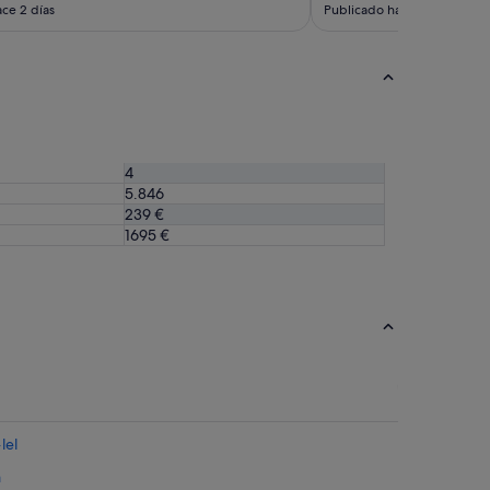
ce 2 días
Publicado hace 4 días
4
5.846
239 €
1695 €
lel
a