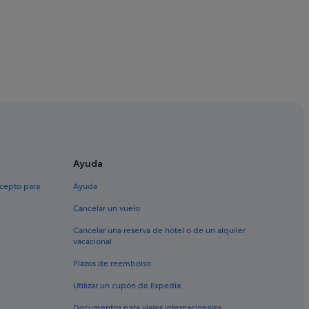
na
Ayuda
 de Parc de Montjuïc
xcepto para
Ayuda
Cancelar un vuelo
Cancelar una reserva de hotel o de un alquiler
rassanes
vacacional
Plazos de reembolso
arcelona
Utilizar un cupón de Expedia
Documentos para viajes internacionales