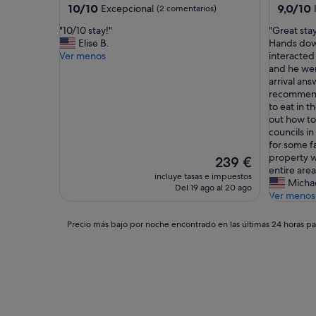
10.0
9.0
10/10
9,0/10
Excepcional
(2 comentarios)
sobre
sobre
"
"
"10/10 stay!"
"Great sta
10,
10,
1
G
Elise B.
Hands down
Excepcional,
Impresio
0
r
Ver menos
interacted
(2 comentarios)
(2 comen
/
e
and he wen
1
a
arrival an
0
t
recommend
s
s
to eat in 
t
t
out how to
a
a
councils i
y
y
for some f
!
!
property w
El
239 €
"
R
entire area
precio
incluye tasas e impuestos
o
Michae
actual
Del 19 ago al 20 ago
g
Ver menos
es
e
de
r
239 €
Precio
Precio más bajo por noche encontrado en las últimas 24 horas par
w
más
a
bajo
s
por
a
noche
n
encontrado
i
en
n
las