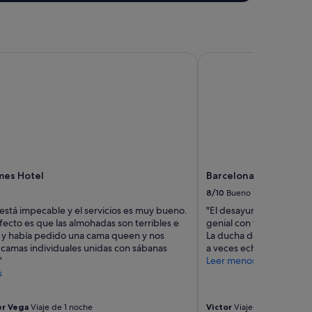
style Collection
es Hotel
Barcelona Airport Hot
lmes Hotel
Barcelona Airport Hot
8/10
Bueno
 está impecable y el servicios es muy bueno.
"El desayuno estaba muy 
fecto es que las almohadas son terribles e
genial con toallas a tu d
y había pedido una cama queen y nos
La ducha de la habitació
 camas individuales unidas con sábanas
a veces echaba fría y otr
"
Leer menos
s
er Vega
Viaje de 1 noche
Victor
Viaje de 1 noche