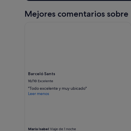
b
e
Mejores comentarios sobre 
s
t
V
Barceló Sants
R
B
O
h
o
s
t
I
’
Barceló Sants
v
10/10
Excelente
e
e
"Todo excelente y muy ubicado"
v
Leer menos
e
r
i
n
t
e
r
María Isabel
Viaje de 1 noche