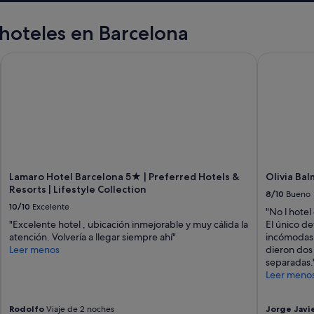
hoteles en Barcelona
Lamaro Hotel Barcelona 5★ | Preferred Hotels & Resorts | Life
Olivia Balm
Lamaro Hotel Barcelona 5★ | Preferred Hotels &
Olivia Ba
Resorts | Lifestyle Collection
8/10
Bueno
10/10
Excelente
"No l hotel
"Excelente hotel , ubicación inmejorable y muy cálida la
El único de
atención. Volvería a llegar siempre ahí"
incómodas 
Leer menos
dieron dos
separadas.
Leer meno
Rodolfo
Viaje de 2 noches
Jorge Javi