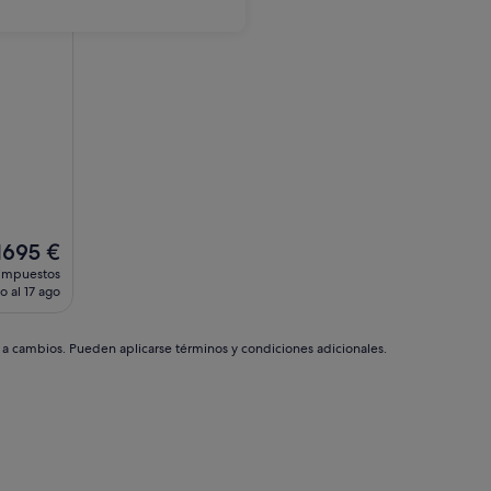
l
1695 €
precio
 impuestos
actual
o al 17 ago
es
de
1695 €
s a cambios. Pueden aplicarse términos y condiciones adicionales.