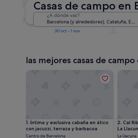
Casas de campo en 
En dos semanas
¿A dónde vas?
21 ago - 23 ago
Dentro de tres meses
D
30 oct - 1 nov
las mejores casas de campo
Íntima y exclusiva cabaña en ático con jacuzzi, ter
Cal Riba:
Íntima y exclusiva cabaña en ático con jacuzzi, ter
Cal Riba:
1. Íntima y exclusiva cabaña en ático
2. Cal Ri
con jacuzzi, terraza y barbacoa
La Llacu
Centro de Barcelona
La Llacuna