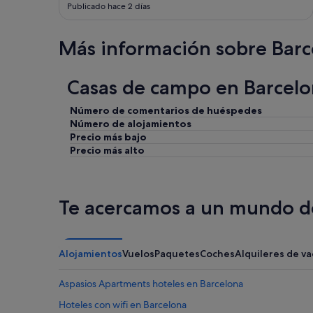
Publicado hace 2 días
a
c
t
Más información sobre Barc
e
d
w
Casas de campo en Barcelo
i
t
h
Número de comentarios de huéspedes
.
Número de alojamientos
W
Precio más bajo
e
Precio más alto
w
e
r
e
Te acercamos a un mundo de
v
i
s
i
Alojamientos
Vuelos
Paquetes
Coches
Alquileres de v
t
i
Aspasios Apartments hoteles en Barcelona
n
g
Hoteles con wifi en Barcelona
f