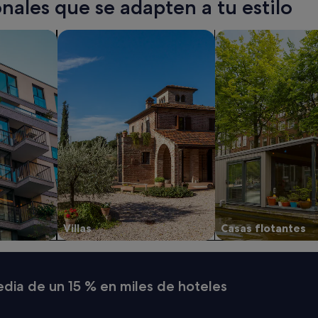
nales que se adapten a tu estilo
os
Buscar villas
Buscar casas barco
Villas
Casas flotantes
media de un 15 % en miles de hoteles