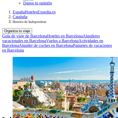
Danos tu opinión
España
Hoteles
Expedia.es
Cataluña
Hoteles de Independent
Organiza tu viaje
Guía de viaje de Barcelona
Hoteles en Barcelona
Alquileres
vacacionales en Barcelona
Vuelos a Barcelona
Actividades en
Barcelona
Alquiler de coches en Barcelona
Paquetes de vacaciones
en Barcelona