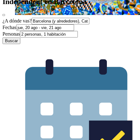
Independent en Barcelona
¿A dónde vas?
Fechas
Personas
Buscar