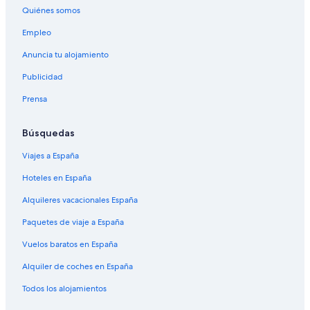
Quiénes somos
Apartoteles en Barcelona
Empleo
Hoteles con todo incluido en Cataluña
Anuncia tu alojamiento
Starwood Capital hoteles en Barcelona
Publicidad
Hoteles de lujo en Barcelona
Prensa
B&B en Estación de Sant Antoni
Hoteles con spa en Barcelona
Búsquedas
Residences en Barcelona
Viajes a España
Axel Hotels en Barcelona
Hoteles en España
Casas barco en Barcelona
Alquileres vacacionales España
Hoteles baratos en Centro de Barcelona
Paquetes de viaje a España
Hoteles que aceptan mascotas en Barcelona
Vuelos baratos en España
Pensiones en Estación de metro de Paral·lel
Alquiler de coches en España
Hoteles de 3 estrellas en Barcelona
Catalonia hoteles en Barcelona
Todos los alojamientos