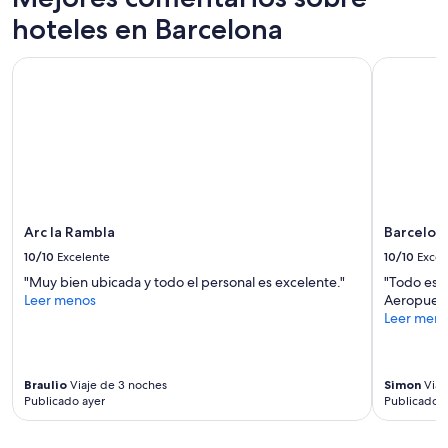
hoteles en Barcelona
Arc la Rambla
Barcelona 
Arc la Rambla
Barcelona
10/10
Excelente
10/10
Excel
"Muy bien ubicada y todo el personal es excelente."
"Todo estu
Leer menos
Aeropuesr
Leer men
Braulio
Viaje de 3 noches
Simon
Viaj
Publicado ayer
Publicado h