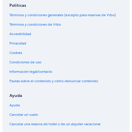
Hoteles baratos en Barcelona
Políticas
Four Seasons hoteles en Barcelona
Términos y condiciones generales (excepto para reservas de Vrbo)
Barcelo hoteles en Barcelona
Términos y condiciones de Vrbo
Casas privadas de vacaciones en Barcelona
Accesibilidad
Hoteles boutique en Centro de Barcelona
Privacidad
Casas de campo en Barcelona
Hoteles para familias en Barcelona
Cookies
Occidental hoteles en Barcelona
Condiciones de uso
Pensiones en Estación de metro Drassanes
Información legal/contacto
Casas de huéspedes en Barcelona
Pautas sobre el contenido y cómo denunciar contenido
Complejos turísticos en Barcelona
Ayuda
Petit Palace hoteles en Barcelona
Ayuda
Casas de campo en Barcelona
Hoteles con gimnasio en Barcelona
Cancelar un vuelo
Pensiones en Estación de tren de Barcelona-Sants
Cancelar una reserva de hotel o de un alquiler vacacional