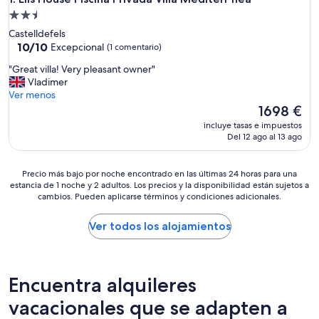
Alojamiento
de
Castelldefels
2.5 estrellas
10.0
10/10
Excepcional
(1 comentario)
sobre
"
"Great villa! Very pleasant owner"
10,
G
Vladimer
Excepcional,
r
Ver menos
(1 comentario)
e
El
1698 €
a
precio
incluye tasas e impuestos
t
actual
Del 12 ago al 13 ago
v
es
i
de
l
1698 €
Precio
Precio más bajo por noche encontrado en las últimas 24 horas para una
l
estancia de 1 noche y 2 adultos. Los precios y la disponibilidad están sujetos a
más
a
cambios. Pueden aplicarse términos y condiciones adicionales.
bajo
!
por
V
noche
Ver todos los alojamientos
e
encontrado
r
en
y
las
p
últimas
Encuentra alquileres
l
24 horas
e
para
vacacionales que se adapten a
a
una