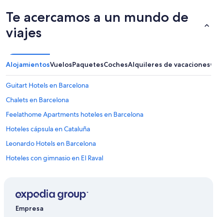
Te acercamos a un mundo de
viajes
Alojamientos
Vuelos
Paquetes
Coches
Alquileres de vacaciones
O
Guitart Hotels en Barcelona
Chalets en Barcelona
Feelathome Apartments hoteles en Barcelona
Hoteles cápsula en Cataluña
Leonardo Hotels en Barcelona
Hoteles con gimnasio en El Raval
Hoteles de negocios en Barcelona
Hoteles de 5 estrellas en Barcelona
Hcc hoteles en Barcelona
Empresa
Pan Pacific Hotels & Resorts en Barcelona