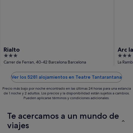
9
ago
Rialto
Arc l
3
3
out
out
Carrer de Ferran, 40-42 Barcelona Barcelona
La Rambl
of
of
5
5
Ver los 5281 alojamientos en Teatre Tantarantana
Precio más bajo por noche encontrado en las últimas 24 horas para una estancia
de 1 noche y 2 adultos. Los precios y la disponibilidad están sujetos a cambios.
Pueden aplicarse términos y condiciones adicionales.
Te acercamos a un mundo de
viajes