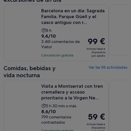
Barcelona en un día: Sagrada Familia, Parque Güell y el casco
Visita por
Barcelona en un día: Sagrada
Familia, Parque Güell y el
casco antiguo con r...
La
8 h
9.4
9,4/10
duración
El
99 €
sobre
3.461 comentarios de
de
precio
Viator
10
la
incluye tasas e
es
impuestos
con
actividad
Cancelación gratuita
por adulto
de
3461
es
99 €
comentarios
de
Comidas, bebidas y
Ver las 96 actividades
por
8 horas
vida nocturna
adulto
Visita a Montserrat con tren cremallera y acceso prioritario a
Premiado 
Visita a Montserrat con tren
cremallera y acceso
prioritario a la Virgen Ne...
La
5 h 30 min o más
8.6
8,6/10
duración
El
59 €
sobre
799 comentarios
de
precio
contrastados
10
la
incluye tasas e
es
impuestos
con
actividad
Cancelación gratuita