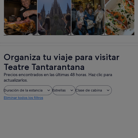
Visitas guiadas
Historia y
Comidas,
Visitas
y excursiones
cultura
bebidas y vida
privadas y
de un día
nocturna
personalizada
Organiza tu viaje para visitar
Teatre Tantarantana
Precios encontrados en las últimas 48 horas. Haz clic para
actualizarlos.
Duración de la estancia
Estrellas
Clase de cabina
Eliminar todos los filtros