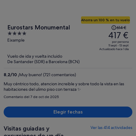
Ahorra un 100 % en tu vuelo
El
Eurostars Monumental
614 €
precio
417 €
4
era
out
Eixample
por persona
de
of
11 sept - 13 sept
Actualizado hace 1 día
614 €,
5
Vuelo de ida y vuelta incluido
ahora
De Santander (SDR) a Barcelona (BCN)
es
de
8,2
/
10
¡Muy bueno! (721 comentarios)
417 €
por
Muy céntrico todo, atencion increible y sobre todo la vista en las
habitaciones del ulimo piso con terraza ✨️
persona
Comentario del 7 de oct de 2025
Elegir fechas
Visitas guiadas y
Ver las 414 actividades
excursiones de un día