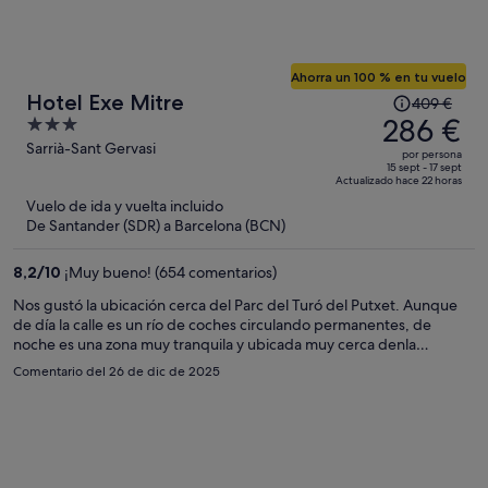
Ahorra un 100 % en tu vuelo
El
Hotel Exe Mitre
409 €
precio
286 €
3
era
out
Sarrià-Sant Gervasi
por persona
de
of
15 sept - 17 sept
Actualizado hace 22 horas
409 €,
5
Vuelo de ida y vuelta incluido
ahora
De Santander (SDR) a Barcelona (BCN)
es
de
8,2
/
10
¡Muy bueno! (654 comentarios)
286 €
por
Nos gustó la ubicación cerca del Parc del Turó del Putxet. Aunque
de día la calle es un río de coches circulando permanentes, de
persona
noche es una zona muy tranquila y ubicada muy cerca denla
estación de El Putxet de FGC. Fueron amables y no me importaría
Comentario del 26 de dic de 2025
repetir. Gracias