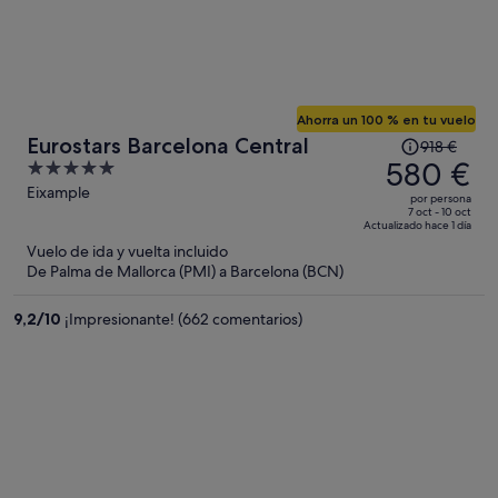
Ahorra un 100 % en tu vuelo
El
Eurostars Barcelona Central
918 €
precio
580 €
5
era
out
Eixample
por persona
de
of
7 oct - 10 oct
Actualizado hace 1 día
918 €,
5
Vuelo de ida y vuelta incluido
ahora
De Palma de Mallorca (PMI) a Barcelona (BCN)
es
de
9,2
/
10
¡Impresionante! (662 comentarios)
580 €
por
persona