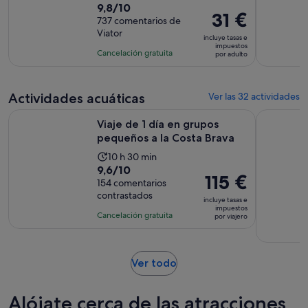
9.8
9,8/10
duración
El
31 €
sobre
737 comentarios de
de
precio
Viator
10
la
incluye tasas e
es
impuestos
con
actividad
Cancelación gratuita
por adulto
de
737
es
31 €
comentarios
de
por
3 horas
Actividades acuáticas
Ver las 32 actividades
adulto
Se abre e
Viaje de 1 día en grupos pequeños a la Costa Brava
Tour en ka
Viaje de 1 día en grupos
pequeños a la Costa Brava
La
10 h 30 min
9.6
9,6/10
duración
El
115 €
sobre
154 comentarios
de
precio
contrastados
10
la
incluye tasas e
es
impuestos
con
actividad
Cancelación gratuita
por viajero
de
154
es
115 €
comentarios
de
por
10 horas
Se
Ver todo
viajero
y
abre
30 minutos
en
Alójate cerca de las atracciones
una