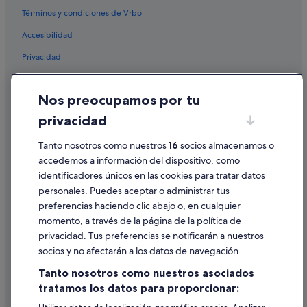
Hoteles baratos en El Raval
Términos y condiciones de Vrbo
Hoteles en la playa en Barcelona
Accesibilidad
Citytrip hoteles en Barcelona
Privacidad
Barcelona hoteles
Cookies
Campings de caravanas en Cataluña
Nos preocupamos por tu
Condiciones de uso
Atiram Hotels en Barcelona
privacidad
Información legal/contacto
Grupo Reside hoteles en Barcelona
Pautas sobre el contenido y cómo denunciar contenido
Tanto nosotros como nuestros
16
socios almacenamos o
Hoteles cerca de Teatro Victoria
accedemos a información del dispositivo, como
Iberostar hoteles en Barcelona
identificadores únicos en las cookies para tratar datos
Ayuda
personales. Puedes aceptar o administrar tus
Sb Hotels en Barcelona
Ayuda
preferencias haciendo clic abajo o, en cualquier
Catalonia hoteles en Barcelona
momento, a través de la página de la política de
Cancelar un vuelo
Hoteles con restaurante en Barcelona
privacidad. Tus preferencias se notificarán a nuestros
Cancelar una reserva de hotel o de un alquiler vacacional
socios y no afectarán a los datos de navegación.
Hoteles con spa en Barcelona
Plazos de reembolso
Tanto nosotros como nuestros asociados
Villas en Barcelona
tratamos los datos para proporcionar:
Utilizar un cupón de Expedia
Hoteles de 5 estrellas en Barcelona