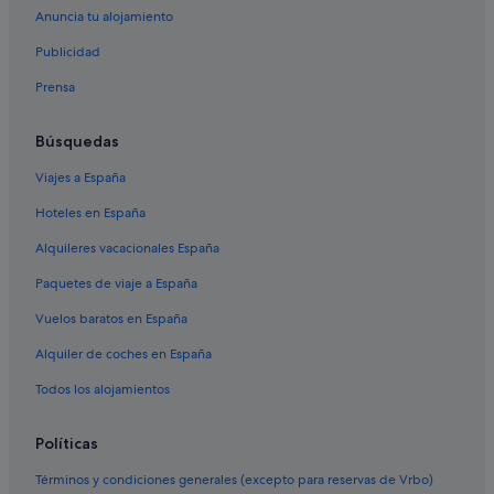
Hoteles con todo incluido en Cataluña
Anuncia tu alojamiento
Hoteles cerca de Estadio olímpico Lluís Companys
Publicidad
Nh Hotels en Barcelona
Prensa
Bonavista Apartments hoteles en Barcelona
Hoteles en la playa en El Raval
Búsquedas
Starwood Capital hoteles en Barcelona
Viajes a España
Hoteles con bar en Barcelona
Hoteles en España
Casas barco en Barcelona
Alquileres vacacionales España
Hotusa hoteles en Barcelona
Paquetes de viaje a España
Pensiones en Barcelona
Vuelos baratos en España
H10 Hoteles en Barcelona
Alquiler de coches en España
Happy People hoteles en Barcelona
Todos los alojamientos
Marriott Hotels & Resorts en Barcelona
Abba Hotels en Barcelona
Políticas
Hoteles con piscina en Barcelona
Términos y condiciones generales (excepto para reservas de Vrbo)