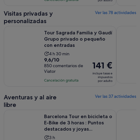
por adulto
de
799
es
59 €
comentarios
de
Visitas privadas y
Ver las 78 actividades
por
5 horas
personalizadas
adulto
y
Tour Sagrada Familia y Gaudí Grupo privado o pequeño con
Ruta por B
30 minutos
Tour Sagrada Familia y Gaudí
Grupo privado o pequeño
con entradas
La
4 h 30 min
9.6
9,6/10
duración
El
141 €
sobre
850 comentarios de
de
precio
Viator
10
la
incluye tasas e
es
impuestos
con
actividad
Cancelación gratuita
por adulto
de
850
es
141 €
comentarios
de
por
Aventuras y al aire
Ver las 37 actividades
4 horas
adulto
libre
y
Barcelona Tour en bicicleta o E-Bike de 3 horas : Puntos dest
Barcelona 
30 minutos
Barcelona Tour en bicicleta o
E-Bike de 3 horas : Puntos
destacados y joyas...
La
3 h