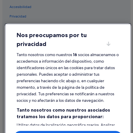
Accesibilidad
Complejos de pisos en Cataluña
Privacidad
Casas barco en Barcelona
Hoteles cerca de Teatre Tantarantana
Cookies
Nos preocupamos por tu
Pensiones en Estación de tren de Francia
Condiciones de uso
privacidad
Pan Pacific Hotels & Resorts en Barcelona
Información legal/contacto
Albergues en Barcelona
Tanto nosotros como nuestros
16
socios almacenamos o
Pautas sobre el contenido y cómo denunciar contenido
accedemos a información del dispositivo, como
Hotusa hoteles en Barcelona
identificadores únicos en las cookies para tratar datos
Ayuda
Condominios en Barcelona
personales. Puedes aceptar o administrar tus
Ayuda
Pensiones en Barcelona
preferencias haciendo clic abajo o, en cualquier
momento, a través de la página de la política de
Cabañas en Barcelona
Cancelar un vuelo
privacidad. Tus preferencias se notificarán a nuestros
Moteles en Barcelona
Cancelar una reserva de hotel o de un alquiler vacacional
socios y no afectarán a los datos de navegación.
B&B en Barcelona
Plazos de reembolso
Tanto nosotros como nuestros asociados
Hoteles cerca de Palau Sant Jordi
tratamos los datos para proporcionar:
Utilizar un cupón de Expedia
Hoteles cerca de Teatro Victoria
Utilizar datos de localización geográfica precisa. Analizar
Documentos para viajes internacionales
activamente las características del dispositivo para su