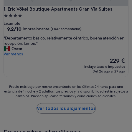
Eric Vökel Boutique Apartments Gran Vía Suites
1. Eric Vökel Boutique Apartments Gran Vía Suites
Alojamiento
de
Eixample
4.0 estrellas
9.2
9,2/10
Impresionante
(1.637 comentarios)
sobre
"
"Departamento básico, relativamente céntrico, buena atención en
10,
D
recepción. Limpio"
Impresionante,
e
Oscar
(1.637 comentarios)
p
Ver menos
a
El
229 €
r
precio
incluye tasas e impuestos
t
actual
Del 26 ago al 27 ago
a
es
m
de
e
229 €
Precio
Precio más bajo por noche encontrado en las últimas 24 horas para una
n
estancia de 1 noche y 2 adultos. Los precios y la disponibilidad están sujetos a
más
t
cambios. Pueden aplicarse términos y condiciones adicionales.
bajo
o
por
b
noche
Ver todos los alojamientos
á
encontrado
s
en
i
las
c
últimas