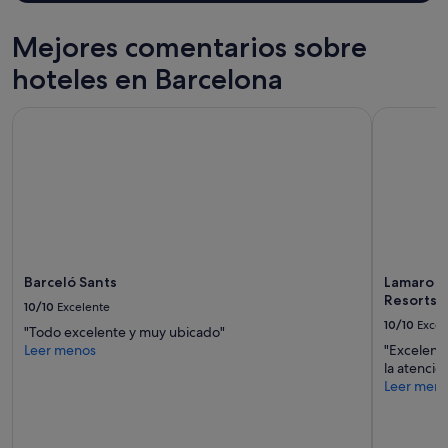
u
e
Mejores comentarios sobre
n
a
hoteles en Barcelona
a
t
e
Barceló Sants
Lamaro Hot
n
c
i
ó
n
e
n
r
e
Barceló Sants
Lamaro H
c
Resorts |
10/10
Excelente
e
10/10
Excel
p
"Todo excelente y muy ubicado"
c
Leer menos
"Excelente
i
la atenció
ó
Leer men
n
.
L