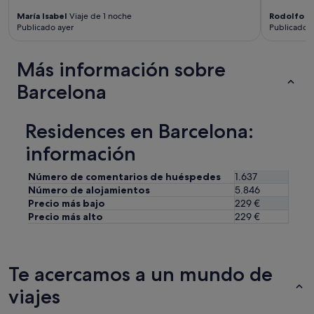
i
María Isabel
Viaje de 1 noche
Rodolfo
Vi
m
Publicado ayer
Publicado a
p
i
o
Más información sobre
"
Barcelona
Residences en Barcelona:
información
Número de comentarios de huéspedes
1.637
Número de alojamientos
5.846
Precio más bajo
229 €
Precio más alto
229 €
Te acercamos a un mundo de
viajes