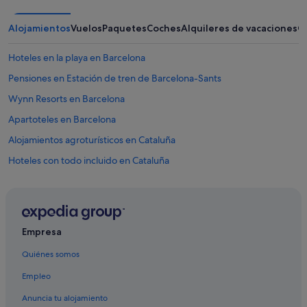
Alojamientos
Vuelos
Paquetes
Coches
Alquileres de vacaciones
O
Hoteles en la playa en Barcelona
Pensiones en Estación de tren de Barcelona-Sants
Wynn Resorts en Barcelona
Apartoteles en Barcelona
Alojamientos agroturísticos en Cataluña
Hoteles con todo incluido en Cataluña
Jumeirah hoteles en Barcelona
Feelathome Apartments hoteles en Barcelona
Pillow hoteles en Barcelona
Empresa
Hoteles románticos en Barcelona
Quiénes somos
Four Seasons hoteles en Barcelona
Empleo
Marriott Hotels & Resorts en Barcelona
Anuncia tu alojamiento
Petit Palace hoteles en Barcelona