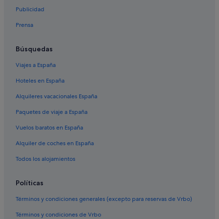
Publicidad
Zenit hoteles en Barcelona
Prensa
Hoteles cerca de Teatro Romea
Catalonia hoteles en El Raval
Búsquedas
Hoteles de 3 estrellas en Barcelona
Viajes a España
Bas Apartments hoteles en El Raval
Hoteles en España
Hoteles para familias en Barcelona
Alquileres vacacionales España
Albergues en Cataluña
Paquetes de viaje a España
Prestige Hotels en Centro de Barcelona
Vuelos baratos en España
Barcelona hoteles
Alquiler de coches en España
Leonardo Hotels en El Raval
Casas de huéspedes en Cataluña
Todos los alojamientos
Cabañas en Barcelona
Políticas
Ainb Apartments hoteles en Barcelona
Términos y condiciones generales (excepto para reservas de Vrbo)
Hoteles baratos en Centro de Barcelona
Términos y condiciones de Vrbo
Hoteles boutique en Centro de Barcelona