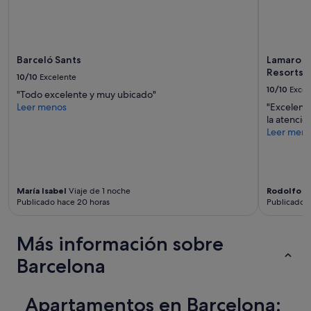
r
a
m
s
a
o
a
r
n
Barceló Sants
Lamaro H
i
t
Resorts |
g
10/10
Excelente
i
i
10/10
Excel
c
"Todo excelente y muy ubicado"
n
i
Leer menos
"Excelente
a
p
la atenció
l
a
Leer men
e
d
s
a
,
m
s
i
i
María Isabel
Viaje de 1 noche
Rodolfo
Vi
e
m
Publicado hace 20 horas
Publicado h
n
p
t
l
r
e
Más información sobre
a
m
s
Barcelona
e
l
n
l
t
e
e
Apartamentos en Barcelona:
g