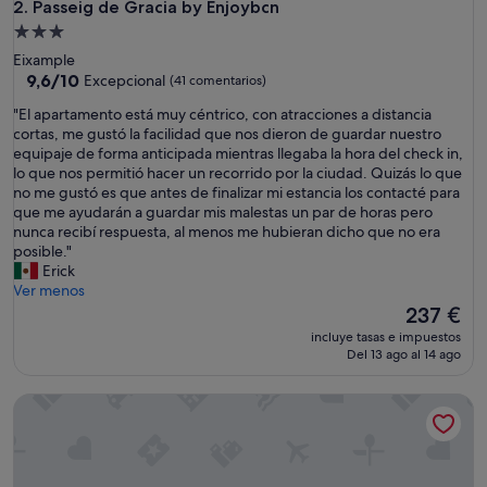
Passeig de Gracia by Enjoybcn
2. Passeig de Gracia by Enjoybcn
Alojamiento
de
Eixample
3.0 estrellas
9.6
9,6/10
Excepcional
(41 comentarios)
sobre
"
"El apartamento está muy céntrico, con atracciones a distancia
10,
E
cortas, me gustó la facilidad que nos dieron de guardar nuestro
Excepcional,
l
equipaje de forma anticipada mientras llegaba la hora del check in,
(41 comentarios)
a
lo que nos permitió hacer un recorrido por la ciudad. Quizás lo que
p
no me gustó es que antes de finalizar mi estancia los contacté para
a
que me ayudarán a guardar mis malestas un par de horas pero
r
nunca recibí respuesta, al menos me hubieran dicho que no era
t
posible."
a
Erick
m
Ver menos
e
El
237 €
n
precio
incluye tasas e impuestos
t
actual
Del 13 ago al 14 ago
o
es
e
de
Rooms Sepulveda
s
237 €
t
á
m
u