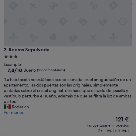
y
c
é
n
t
r
i
c
o
Rooms Sepulveda
3. Rooms Sepulveda
,
Alojamiento
c
de
Eixample
o
3.0 estrellas
7.8
7,8/10
Bueno
(29 comentarios)
n
sobre
a
"
"La habitación no está bien acondicionada: es el antiguo salón de un
10,
t
L
apartamento, las dos puertas son las originales, simplemente
Bueno,
r
a
pintadas sobre el cristal original, ello hace que el ruido del pasillo y
(29 comentarios)
a
h
vestíbulo perturbe el sueño, además de que se filtra la luz de ambas
c
a
partes."
c
b
Roderich
i
i
Ver menos
o
t
El
121 €
n
a
precio
e
incluye tasas e impuestos
c
actual
Del 1 sept al 2 sept
s
i
es