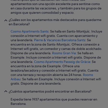
g
n
apartamentos son una opción excelente para sentirse como
i
o
en casa durante las vacaciones, y también para los grupos de
n
s
amigos que quieren comodidad y espacio.
a
p
l
¿Cuáles son los apartamentos más destacados para quedarme
e
,
en Barcelona?
r
e
m
l
Cosmo Apartments Sants
: Se halla en Sants-Montjuïc. Incluye
i
l
conexión a Internet wifi gratis. Cuenta con aparcamiento y
t
o
una lavandería.
Pierre & Vacances Barcelona Sants
: Se
i
h
encuentra en la zona de Sants-Montjuïc. Ofrece conexión a
ó
a
Internet wifi gratis, un comedor y camas de doble acolchado.
h
c
Dispone de una lavandería.
Rooms Gran Via
: Se halla en
a
e
Eixample. Incluye conexión a Internet wifi gratis. Dispone de
c
q
una lavandería.
Cosmo Apartments Passeig de Gràcia
: Se
e
u
encuentra en la zona de Eixample. Ofrece una
r
e
lavadora/secadora y conexión a Internet wifi gratis. Cuenta
u
e
con una terraza y recepción abierta las 24 horas.
Rooms
n
l
Aribau
: Se halla en Eixample. Incluye conexión a Internet wifi
r
r
gratis. Dispone de una lavandería.
e
u
c
¿Cuántos apartamentos podré encontrar en Barcelona?
i
o
d
r
Expedia tiene 1937 apartamentos que puedes reservar en
o
r
Barcelona.
d
i