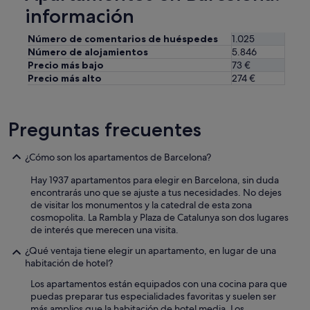
p
a
información
i
b
n
a
t
Número de comentarios de huéspedes
1.025
l
a
Número de alojamientos
5.846
a
d
Precio más bajo
73 €
h
a
Precio más alto
274 €
o
s
r
s
a
o
d
Preguntas frecuentes
b
e
r
l
e
c
¿Cómo son los apartamentos de Barcelona?
e
h
l
Hay 1937 apartamentos para elegir en Barcelona, sin duda
e
c
encontrarás uno que se ajuste a tus necesidades. No dejes
c
r
de visitar los monumentos y la catedral de esta zona
k
i
cosmopolita. La Rambla y Plaza de Catalunya son dos lugares
i
s
de interés que merecen una visita.
n
t
,
a
¿Qué ventaja tiene elegir un apartamento, en lugar de una
l
l
habitación de hotel?
o
o
q
Los apartamentos están equipados con una cocina para que
r
u
puedas preparar tus especialidades favoritas y suelen ser
i
e
más amplios que la habitación de hotel media. Los