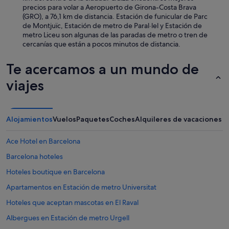
b
precios para volar a Aeropuerto de Girona-Costa Brava
n
e
(GRO), a 76,1 km de distancia. Estación de funicular de Parc
o
e
de Montjuïc, Estación de metro de Paral·lel y Estación de
m
l
metro Liceu son algunas de las paradas de metro o tren de
e
s
cercanías que están a pocos minutos de distancia.
g
u
u
e
s
Te acercamos a un mundo de
ñ
t
o
ó
viajes
,
e
a
s
d
q
e
u
Alojamientos
Vuelos
Paquetes
Coches
Alquileres de vacaciones
m
e
á
a
Ace Hotel en Barcelona
s
n
d
t
Barcelona hoteles
e
e
q
Hoteles boutique en Barcelona
s
u
d
Apartamentos en Estación de metro Universitat
e
e
s
f
Hoteles que aceptan mascotas en El Raval
e
i
f
Albergues en Estación de metro Urgell
n
i
a