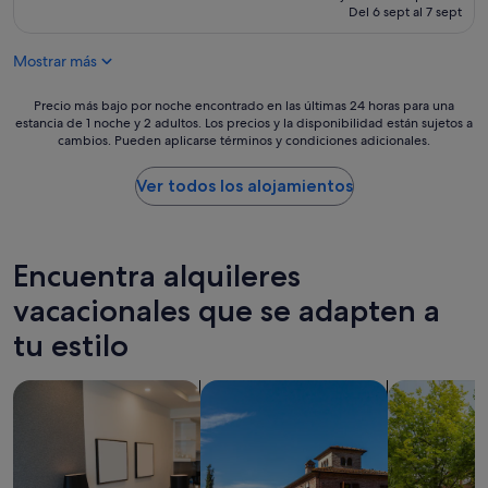
a
m
actual
Del 6 sept al 7 sept
:
f
u
es
e
a
y
de
s
c
Mostrar más
b
112 €
e
i
i
l
l
e
Precio
Precio más bajo por noche encontrado en las últimas 24 horas para una
a
i
n
estancia de 1 noche y 2 adultos. Los precios y la disponibilidad están sujetos a
más
n
d
cambios. Pueden aplicarse términos y condiciones adicionales.
"
bajo
t
a
por
i
d
noche
Ver todos los alojamientos
g
q
encontrado
u
u
en
o
e
las
s
n
últimas
Encuentra alquileres
a
o
24 horas
l
s
para
vacacionales que se adapten a
ó
d
una
n
i
tu estilo
estancia
d
e
de
e
r
1 noche
u
Buscar apartoteles
Buscar villas
Buscar casas
o
y
n
n
2 adultos.
a
d
Los
p
e
precios
a
g
y
r