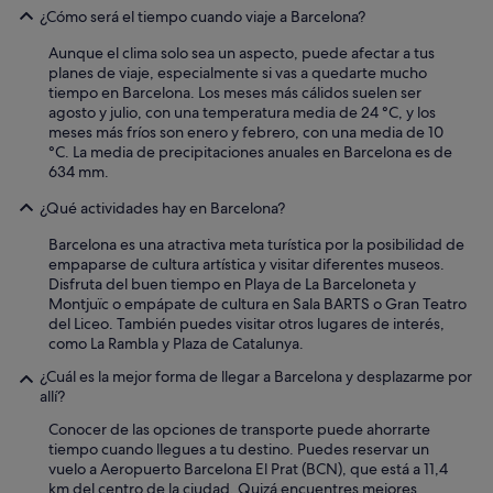
e
d
¿Cómo será el tiempo cuando viaje a Barcelona?
l
o
p
Aunque el clima solo sea un aspecto, puede afectar a tus
p
a
planes de viaje, especialmente si vas a quedarte mucho
o
s
tiempo en Barcelona. Los meses más cálidos suelen ser
r
i
agosto y julio, con una temperatura media de 24 °C, y los
l
l
meses más fríos son enero y febrero, con una media de 10
a
l
°C. La media de precipitaciones anuales en Barcelona es de
c
o
634 mm.
i
y
u
v
¿Qué actividades hay en Barcelona?
d
e
a
s
Barcelona es una atractiva meta turística por la posibilidad de
d
t
empaparse de cultura artística y visitar diferentes museos.
.
í
Disfruta del buen tiempo en Playa de La Barceloneta y
Q
b
Montjuïc o empápate de cultura en Sala BARTS o Gran Teatro
u
u
del Liceo. También puedes visitar otros lugares de interés,
i
l
como La Rambla y Plaza de Catalunya.
z
o
á
¿Cuál es la mejor forma de llegar a Barcelona y desplazarme por
p
s
allí?
e
l
r
Conocer de las opciones de transporte puede ahorrarte
o
t
tiempo cuando llegues a tu destino. Puedes reservar un
q
u
vuelo a Aeropuerto Barcelona El Prat (BCN), que está a 11,4
u
r
km del centro de la ciudad. Quizá encuentres mejores
e