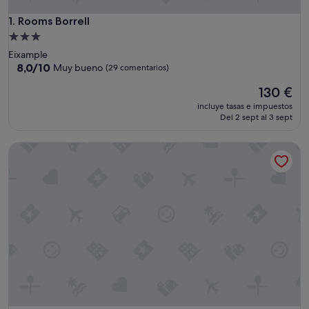
Rooms Borrell
1. Rooms Borrell
Alojamiento
de
Eixample
3.0 estrellas
8.0
8,0/10
Muy bueno
(29 comentarios)
sobre
El
130 €
10,
precio
Muy
incluye tasas e impuestos
actual
bueno,
Del 2 sept al 3 sept
es
(29 comentarios)
de
Passeig de Gracia by Enjoybcn
130 €