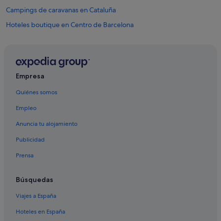
Campings de caravanas en Cataluña
Hoteles boutique en Centro de Barcelona
Hoteles ecológicos en El Raval
Hoteles para familias en Barcelona
Apartoteles en Barcelona
Empresa
Hoteles cerca de Filmoteca de Cataluña
Quiénes somos
Hoteles románticos en El Raval
Empleo
Wynn Resorts en Barcelona
Anuncia tu alojamiento
Pensiones en Estación de tren de Barcelona-Sants
Publicidad
Hoteles boutique en Barcelona
Prensa
Barcelo hoteles en Barcelona
Barcelona hoteles
Búsquedas
Casas barco en Barcelona
Viajes a España
Axel Hotels en Barcelona
Hoteles en España
Hoteles románticos en Barcelona