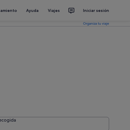
jamiento
Ayuda
Viajes
Iniciar sesión
Organiza tu viaje
ona
recogida