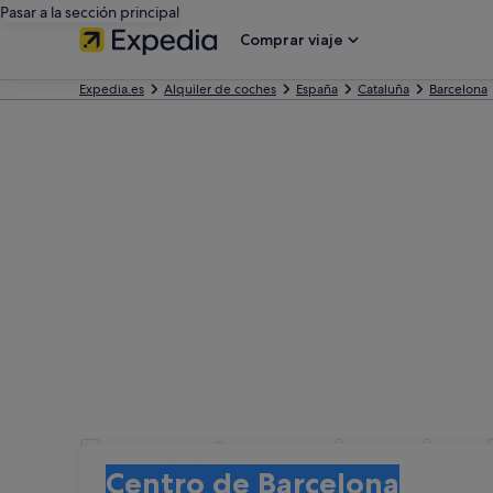
Pasar a la sección principal
Comprar viaje
Expedia.es
Alquiler de coches
España
Cataluña
Barcelona
Encuentra coches de a
Recogida
Recogida
Centro de Barcelona