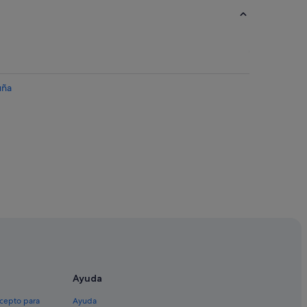
uña
na
Ayuda
xcepto para
Ayuda