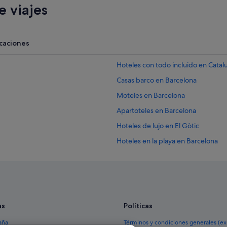
 viajes
acaciones
Hoteles con todo incluido en Catal
Casas barco en Barcelona
Moteles en Barcelona
Apartoteles en Barcelona
Hoteles de lujo en El Gòtic
Hoteles en la playa en Barcelona
Campings de caravanas en Barcelo
Casas en árboles en Cataluña
Hoteles románticos en Barcelona
Moteles en Cataluña
as
Políticas
Tiendas de safari en Cataluña
aña
Términos y condiciones generales (e