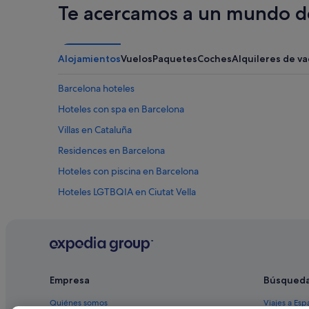
Te acercamos a un mundo de
Alojamientos
Vuelos
Paquetes
Coches
Alquileres de v
Barcelona hoteles
Hoteles con spa en Barcelona
Villas en Cataluña
Residences en Barcelona
Hoteles con piscina en Barcelona
Hoteles LGTBQIA en Ciutat Vella
Pillow hoteles en Centro de Barcelona
Derby Hotels en Centro de Barcelona
Hoteles de 3 estrellas en Barcelona
Alojamientos agroturísticos en Cataluña
Empresa
Búsqued
Nn Hotels en Ciutat Vella
Quiénes somos
Viajes a Esp