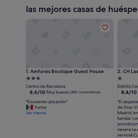
Madrid
las mejores casas de huésp
Amfores Boutique Guest House
CH Las M
Amfores Boutique Guest House
CH Las M
1. Amfores Boutique Guest House
2. CH La
Alojamiento
Alojamie
de
de
Centro de Barcelona
Distrito C
3.0 estrellas
1.0 estrel
8.4
8.4
8,4/10
8,4/10
Muy bueno
(482 comentarios)
sobre
sobre
"
"
"Excelente ubicación"
"El alojam
10,
10,
E
E
Yuriria
de Gran Vía
Muy
Muy
x
l
Ver menos
Madrid,lim
bueno,
bueno,
c
a
familiar co
(482 comentarios)
(207 com
e
l
acondiciona
l
o
nevera.La 
e
j
servicial.