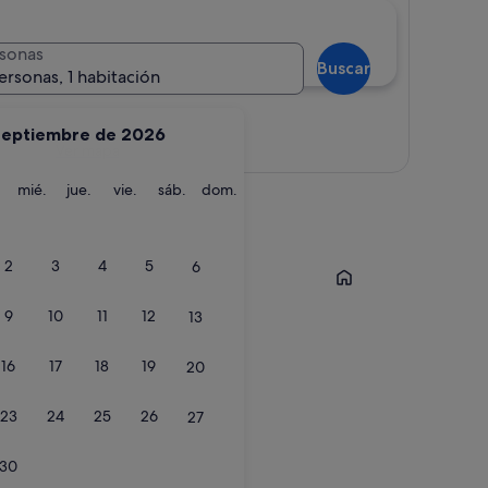
sonas
Buscar
ersonas, 1 habitación
septiembre de 2026
Ver mapa
martes
miércoles
jueves
viernes
sábado
domingo
mié.
jue.
vie.
sáb.
dom.
Valencia
2
3
4
5
6
9
10
11
12
13
16
17
18
19
20
23
24
25
26
27
30