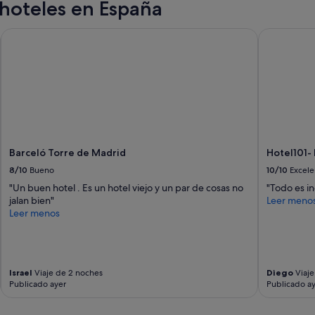
hoteles en España
d
a
c
Barceló Torre de Madrid
Hotel101- 
a
m
i
n
a
n
d
o
.
Barceló Torre de Madrid
Hotel101-
L
8/10
Bueno
10/10
Excele
a
s
"Un buen hotel . Es un hotel viejo y un par de cosas no
"Todo es in
i
jalan bien"
Leer meno
n
Leer menos
s
t
a
l
Israel
Viaje de 2 noches
Diego
Viaje
a
Publicado ayer
Publicado a
c
i
o