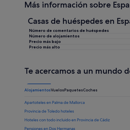
Más información sobre Esp
u
e
y
n
e
e
Casas de huéspedes en Esp
s
x
p
c
a
Número de comentarios de huéspedes
e
c
Número de alojamientos
l
i
Precio más bajo
e
o
n
Precio más alto
s
t
a
e
l
e
a
s
Te acercamos a un mundo de
h
t
a
a
b
d
i
o
Alojamientos
Vuelos
Paquetes
Coches
t
f
a
í
Apartoteles en Palma de Mallorca
c
s
i
i
Provincia de Toledo hoteles
ó
c
n
Hoteles con todo incluido en Provincia de Cádiz
o
f
,
Pensiones en Dos Hermanas
a