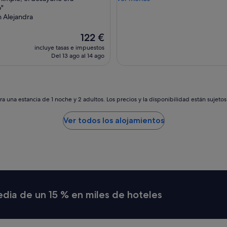
á
d
o"
s
o
 Alejandra
ú
p
p
e
El
122 €
e
r
precio
incluye tasas e impuestos
r
f
actual
Del 13 ago al 14 ago
b
e
es
i
c
de
e
t
122 €
n
o
u
"
a una estancia de 1 noche y 2 adultos. Los precios y la disponibilidad están sujeto
b
i
Ver todos los alojamientos
c
a
d
o
,
t
o
d
media de un 15 % en miles de hoteles
o
q
u
e