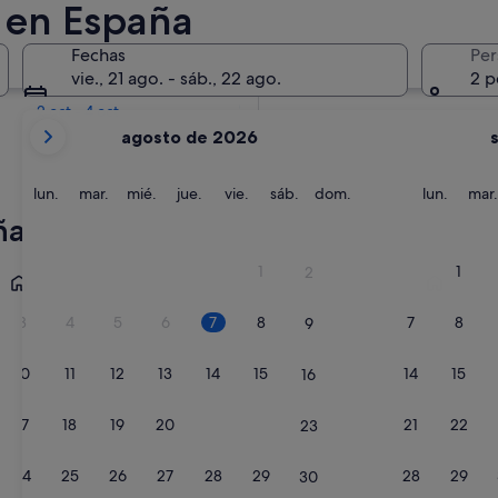
 en España
En dos semanas
Fechas
Per
21 ago - 23 ago
vie., 21 ago. - sáb., 22 ago.
2 p
En dos meses
2 oct - 4 oct
Tus
agosto de 2026
meses
actuales
son
lunes
martes
miércoles
jueves
viernes
sábado
domingo
lunes
lun.
mar.
mié.
jue.
vie.
sáb.
dom.
lun.
mar.
August
ña
de
2026
Barcelona
Málaga
1
1
2
y
September
3
4
5
6
7
8
7
8
9
de
2026.
10
11
12
13
14
15
14
15
16
17
18
19
20
21
22
21
22
23
24
25
26
27
28
29
28
29
30