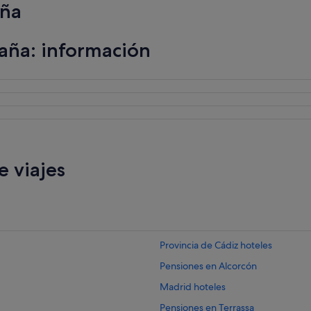
aña
n
e
s
aña: información
y
h
a
b
i
t
a
c
i
ó
 viajes
n
e
s
t
á
n
Provincia de Cádiz hoteles
s
ú
Pensiones en Alcorcón
p
e
Madrid hoteles
r
Pensiones en Terrassa
l