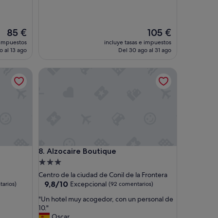
b
i
c
a
El
El
85 €
105 €
c
precio
precio
 impuestos
incluye tasas e impuestos
i
actual
actual
o al 13 ago
Del 30 ago al 31 ago
ó
es
es
n
de
de
Alzocaire Boutique
.
85 €
105 €
H
e
m
o
s
i
d
o
Alzocaire Boutique
8. Alzocaire Boutique
c
o
Alojamiento
n
de
Centro de la ciudad de Conil de la Frontera
m
3.0 estrellas
9.8
9,8/10
Excepcional
arios)
(92 comentarios)
i
sobre
p
"
"Un hotel muy acogedor, con un personal de
10,
a
U
10."
Excepcional,
t
n
Oscar
(92 comentarios)