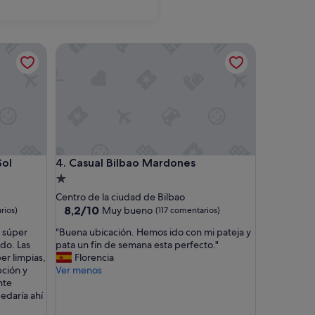
Valencia
Casual Bilbao Mardones
Casual Bilbao Mardones
Sol
4. Casual Bilbao Mardones
Alojamiento
de
Centro de la ciudad de Bilbao
1.0 estrella
8.2
8,2/10
Muy bueno
rios)
(117 comentarios)
sobre
"
á súper
"Buena ubicación. Hemos ido con mi pateja y
10,
B
do. Las
pata un fin de semana esta perfecto."
Muy
u
er limpias,
Florencia
bueno,
e
pción y
Ver menos
(117 comentarios)
n
nte
a
edaría ahí
u