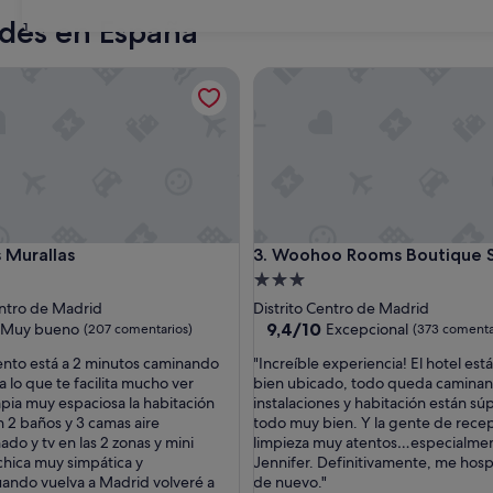
Barcelona
Málaga
edes en España
31
urallas
Woohoo Rooms Boutique Sol
urallas
Woohoo Rooms Boutique Sol
s Murallas
3. Woohoo Rooms Boutique 
nto
Alojamiento
de
entro de Madrid
Distrito Centro de Madrid
la
3.0 estrellas
9.4
9,4/10
Muy bueno
Excepcional
(207 comentarios)
(373 comenta
sobre
"
iento está a 2 minutos caminando
"Increíble experiencia! El hotel est
10,
I
 lo que te facilita mucho ver
bien ubicado, todo queda caminan
Excepcional,
n
pia muy espaciosa la habitación
instalaciones y habitación están súp
(373 comentarios)
c
n 2 baños y 3 camas aire
todo muy bien. Y la gente de rece
entarios)
r
do y tv en las 2 zonas y mini
limpieza muy atentos…especialme
e
chica muy simpática y
Jennifer. Definitivamente, me hosp
í
Cuando vuelva a Madrid volveré a
de nuevo."