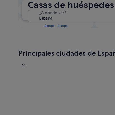
Casas de huéspedes
Próximo fin de semana
¿A dónde vas?
14 ago - 16 ago
En un mes
4 sept - 6 sept
Principales ciudades de Espa
Madrid