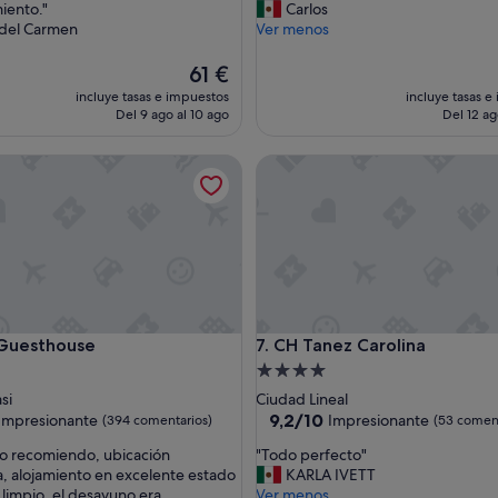
b
miento."
Carlos
l
 del Carmen
Ver menos
e
e
El
61 €
x
precio
incluye tasas e impuestos
incluye tasas e
p
actual
Del 9 ago al 10 ago
Del 12 ag
e
es
r
de
esthouse
CH Tanez Carolina
i
61 €
e
n
c
i
a
!
E
l
esthouse
CH Tanez Carolina
 Guesthouse
7. CH Tanez Carolina
h
o
nto
Alojamiento
t
de
si
Ciudad Lineal
e
las
4.0 estrellas
9.2
9,2/10
Impresionante
Impresionante
(394 comentarios)
(53 coment
l
sobre
e
"
lo recomiendo, ubicación
"Todo perfecto"
10,
s
T
a, alojamiento en excelente estado
KARLA IVETT
nante,
Impresionante,
t
o
 limpio, el desayuno era
Ver menos
entarios)
(53 comentarios)