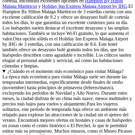
cortesía, encontrará excelentes opciones en
Hampton By Hilton
Malaga Martiricos
y
Holiday Inn Express Malaga Airport by IHG
.El
Hampton By Hilton Malaga Martiricos de 3 estrellas cuenta con una
excelente calificación de 9.2 y ofrece un desayuno bufé de cortesía
todos los días, lo que garantiza un excelente comienzo para su día.
Los huéspedes suelen destacar el excelente desayuno y las amplias
habitaciones. También se incluye Wi-Fi gratuito, lo que aumenta el
valor.Otra opción sólida es el Holiday Inn Express Malaga Airport
by IHG de 3 estrellas, con una calificación de 8.6. Este hotel
también ofrece un desayuno bufé gratuito todos los días, que los
huéspedes describen como agradable e increíble. Los críticos suelen
elogiar al personal amable y servicial, así como las habitaciones
cómodas y limpias.
¿Cuándo es el momento más económico para visitar Málaga?
La época más económica para visitar Málaga suele ser durante las
temporadas intermedias, específicamente desde finales de otoño
(noviembre) hasta principios de primavera (febrero/marzo),
excluyendo los períodos de Navidad y Año Nuevo. Durante estos
meses, la ciudad disfruta de un clima más suave, menos multitudes y
precios más bajos para vuelos y alojamiento.Para los viajeros
solitarios, este período de temporada baja ofrece un ambiente más
relajado para explorar las atracciones de la ciudad sin el ajetreo del
verano. Encontrará mejores ofertas en hostales y casas de huéspedes
en zonas como el centro histórico o El Perchel, lo que le permitirá
estirar más su presupuesto. Muchos museos, como el Museo Picasso