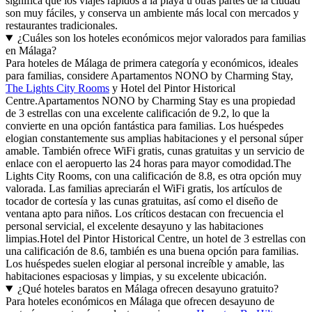
significa que los viajes rápidos a la playa u otras partes de la ciudad
son muy fáciles, y conserva un ambiente más local con mercados y
restaurantes tradicionales.
¿Cuáles son los hoteles económicos mejor valorados para familias
en Málaga?
Para hoteles de Málaga de primera categoría y económicos, ideales
para familias, considere Apartamentos NONO by Charming Stay,
The Lights City Rooms
y Hotel del Pintor Historical
Centre.Apartamentos NONO by Charming Stay es una propiedad
de 3 estrellas con una excelente calificación de 9.2, lo que la
convierte en una opción fantástica para familias. Los huéspedes
elogian constantemente sus amplias habitaciones y el personal súper
amable. También ofrece WiFi gratis, cunas gratuitas y un servicio de
enlace con el aeropuerto las 24 horas para mayor comodidad.The
Lights City Rooms, con una calificación de 8.8, es otra opción muy
valorada. Las familias apreciarán el WiFi gratis, los artículos de
tocador de cortesía y las cunas gratuitas, así como el diseño de
ventana apto para niños. Los críticos destacan con frecuencia el
personal servicial, el excelente desayuno y las habitaciones
limpias.Hotel del Pintor Historical Centre, un hotel de 3 estrellas con
una calificación de 8.6, también es una buena opción para familias.
Los huéspedes suelen elogiar al personal increíble y amable, las
habitaciones espaciosas y limpias, y su excelente ubicación.
¿Qué hoteles baratos en Málaga ofrecen desayuno gratuito?
Para hoteles económicos en Málaga que ofrecen desayuno de