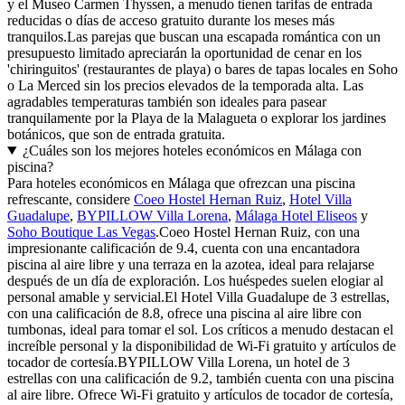
y el Museo Carmen Thyssen, a menudo tienen tarifas de entrada
reducidas o días de acceso gratuito durante los meses más
tranquilos.Las parejas que buscan una escapada romántica con un
presupuesto limitado apreciarán la oportunidad de cenar en los
'chiringuitos' (restaurantes de playa) o bares de tapas locales en Soho
o La Merced sin los precios elevados de la temporada alta. Las
agradables temperaturas también son ideales para pasear
tranquilamente por la Playa de la Malagueta o explorar los jardines
botánicos, que son de entrada gratuita.
¿Cuáles son los mejores hoteles económicos en Málaga con
piscina?
Para hoteles económicos en Málaga que ofrezcan una piscina
refrescante, considere
Coeo Hostel Hernan Ruiz
,
Hotel Villa
Guadalupe
,
BYPILLOW Villa Lorena
,
Málaga Hotel Eliseos
y
Soho Boutique Las Vegas
.Coeo Hostel Hernan Ruiz, con una
impresionante calificación de 9.4, cuenta con una encantadora
piscina al aire libre y una terraza en la azotea, ideal para relajarse
después de un día de exploración. Los huéspedes suelen elogiar al
personal amable y servicial.El Hotel Villa Guadalupe de 3 estrellas,
con una calificación de 8.8, ofrece una piscina al aire libre con
tumbonas, ideal para tomar el sol. Los críticos a menudo destacan el
increíble personal y la disponibilidad de Wi-Fi gratuito y artículos de
tocador de cortesía.BYPILLOW Villa Lorena, un hotel de 3
estrellas con una calificación de 9.2, también cuenta con una piscina
al aire libre. Ofrece Wi-Fi gratuito y artículos de tocador de cortesía,