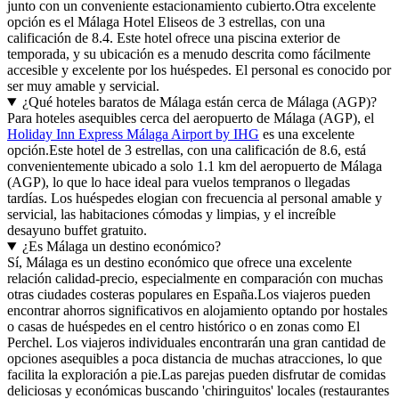
junto con un conveniente estacionamiento cubierto.Otra excelente
opción es el Málaga Hotel Eliseos de 3 estrellas, con una
calificación de 8.4. Este hotel ofrece una piscina exterior de
temporada, y su ubicación es a menudo descrita como fácilmente
accesible y excelente por los huéspedes. El personal es conocido por
ser muy amable y servicial.
¿Qué hoteles baratos de Málaga están cerca de Málaga (AGP)?
Para hoteles asequibles cerca del aeropuerto de Málaga (AGP), el
Holiday Inn Express Málaga Airport by IHG
es una excelente
opción.Este hotel de 3 estrellas, con una calificación de 8.6, está
convenientemente ubicado a solo 1.1 km del aeropuerto de Málaga
(AGP), lo que lo hace ideal para vuelos tempranos o llegadas
tardías. Los huéspedes elogian con frecuencia al personal amable y
servicial, las habitaciones cómodas y limpias, y el increíble
desayuno buffet gratuito.
¿Es Málaga un destino económico?
Sí, Málaga es un destino económico que ofrece una excelente
relación calidad-precio, especialmente en comparación con muchas
otras ciudades costeras populares en España.Los viajeros pueden
encontrar ahorros significativos en alojamiento optando por hostales
o casas de huéspedes en el centro histórico o en zonas como El
Perchel. Los viajeros individuales encontrarán una gran cantidad de
opciones asequibles a poca distancia de muchas atracciones, lo que
facilita la exploración a pie.Las parejas pueden disfrutar de comidas
deliciosas y económicas buscando 'chiringuitos' locales (restaurantes