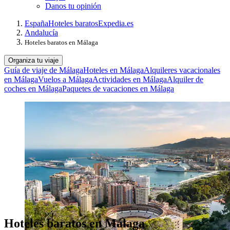
Danos tu opinión
España
Hoteles baratos
Expedia.es
Andalucía
Hoteles baratos en Málaga
Organiza tu viaje
Guía de viaje de Málaga
Hoteles en Málaga
Alquileres vacacionales
en Málaga
Vuelos a Málaga
Actividades en Málaga
Alquiler de
coches en Málaga
Paquetes de vacaciones en Málaga
Hoteles baratos en Málaga