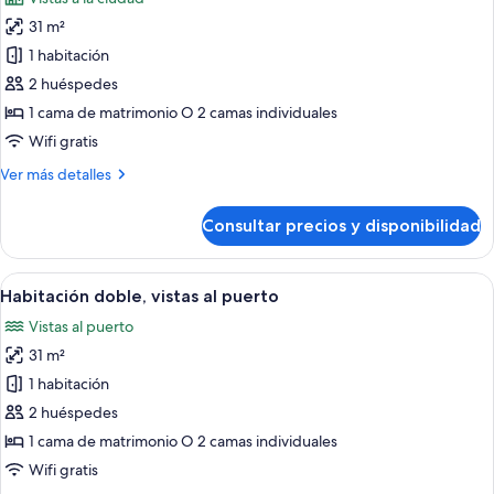
1
las
niño
31 m²
fotos
de
1 habitación
Habitación
2 huéspedes
doble,
1 cama de matrimonio O 2 camas individuales
mascotas
Wifi gratis
Más
Ver más detalles
detalles
de
Consultar precios y disponibilidad
Habitación
doble,
mascotas
Abrir
Habitación de hotel con una cama grand
5
Habitación doble, vistas al puerto
todas
Vistas al puerto
las
31 m²
fotos
de
1 habitación
Habitación
2 huéspedes
doble,
1 cama de matrimonio O 2 camas individuales
vistas
Wifi gratis
al