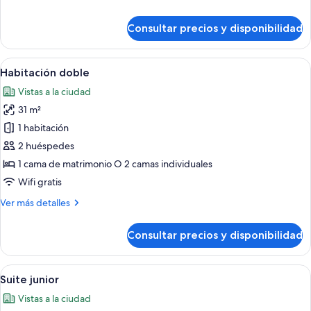
detalles
de
Consultar precios y disponibilidad
Habitación
individual
Abrir
Una habitación de hotel con una cama 
7
Habitación doble
todas
Vistas a la ciudad
las
31 m²
fotos
de
1 habitación
Habitación
2 huéspedes
doble
1 cama de matrimonio O 2 camas individuales
Wifi gratis
Más
Ver más detalles
detalles
de
Consultar precios y disponibilidad
Habitación
doble
Abrir
Una sala de estar moderna con sofá, si
8
Suite junior
todas
Vistas a la ciudad
las