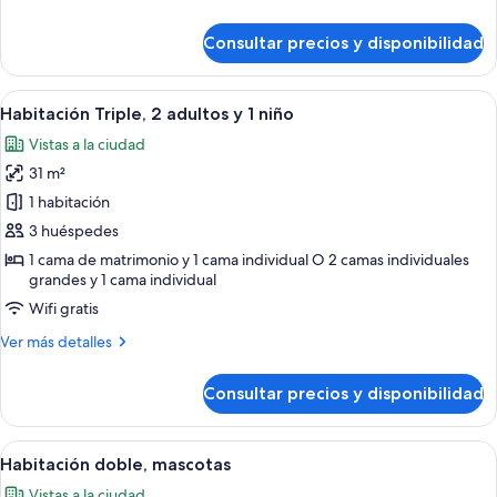
detalles
de
Consultar precios y disponibilidad
Habitación
triple
Abrir
Habitación de hotel con una cama grand
6
Habitación Triple, 2 adultos y 1 niño
todas
Vistas a la ciudad
las
31 m²
fotos
de
1 habitación
Habitación
3 huéspedes
Triple,
1 cama de matrimonio y 1 cama individual O 2 camas individuales
2
grandes y 1 cama individual
adultos
Wifi gratis
y
Más
Ver más detalles
1
detalles
niño
de
Consultar precios y disponibilidad
Habitación
Triple,
2
Abrir
Una habitación de hotel con una cama 
5
adultos
Habitación doble, mascotas
todas
y
Vistas a la ciudad