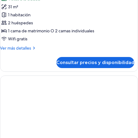
las
31 m²
fotos
de
1 habitación
Habitación
2 huéspedes
doble
1 cama de matrimonio O 2 camas individuales
superior
Wifi gratis
Más
Ver más detalles
detalles
de
Consultar precios y disponibilidad
Habitación
doble
superior