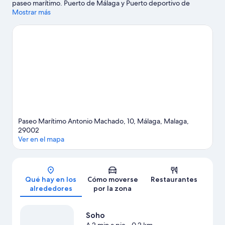
paseo marítimo. Puerto de Málaga y Puerto deportivo de
Benalmádena son excelentes opciones para los que buscan
Mostrar más
unas vacaciones activas, pero si prefieres sumergirte en la
naturaleza, Playa de la Malagueta y Playa de La Carihuela son lo
que necesitas. Aqualand Torremolinos y Tivoli World también
merecen la pena. ¿Deseando estar ya en el agua? Con
actividades como submarinismo, windsurf o vela a tu alcance, no
te faltarán aventuras cerca de tu alojamiento.
Ver guía de viaje
de Málaga
Paseo Marítimo Antonio Machado, 10, Málaga, Malaga,
29002
Ver en el mapa
Mapa
Qué hay en los
Cómo moverse
Restaurantes
alrededores
por la zona
Soho