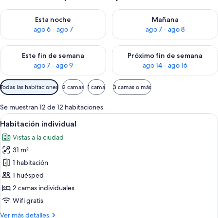
Consulta la disponibilidad para esta noche, ago 6 - ago 7
Consulta la disponibilidad pa
Esta noche
Mañana
ago 6 - ago 7
ago 7 - ago 8
Consulta la disponibilidad para este fin de semana, ago 7 - ag
Consulta la disponibilidad par
Este fin de semana
Próximo fin de semana
ago 7 - ago 9
ago 14 - ago 16
Filtros
Todas las habitaciones
2 camas
1 cama
3 camas o más
disponibles
para
Se muestran 12 de 12 habitaciones
las
Abrir
Habitación de hotel con cama, escritorio,
5
Habitación individual
habitaciones
todas
Vistas a la ciudad
las
31 m²
fotos
de
1 habitación
Habitación
1 huésped
individual
2 camas individuales
Wifi gratis
Más
Ver más detalles