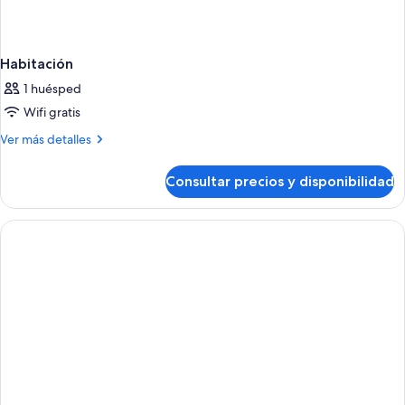
Habitación
1 huésped
Wifi gratis
Más
Ver más detalles
detalles
de
Consultar precios y disponibilidad
Habitación