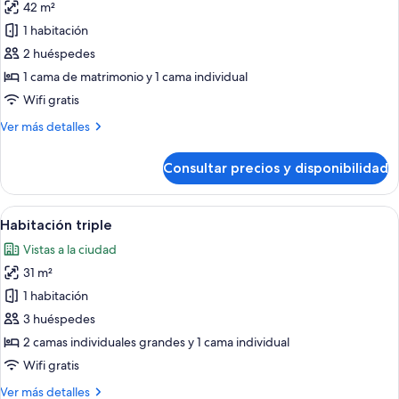
42 m²
fotos
de
1 habitación
Suite
2 huéspedes
junior
1 cama de matrimonio y 1 cama individual
Wifi gratis
Más
Ver más detalles
detalles
de
Consultar precios y disponibilidad
Suite
junior
Abrir
Habitación de hotel con una cama grand
6
Habitación triple
todas
Vistas a la ciudad
las
31 m²
fotos
de
1 habitación
Habitación
3 huéspedes
triple
2 camas individuales grandes y 1 cama individual
Wifi gratis
Más
Ver más detalles