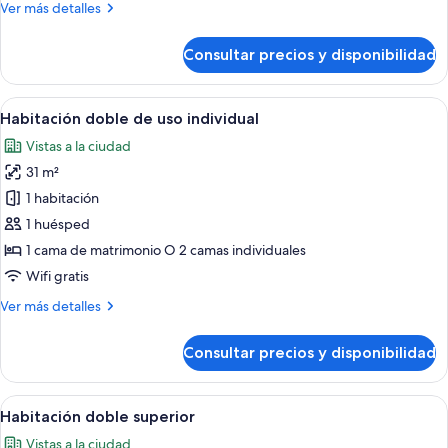
Más
Ver más detalles
puerto
detalles
de
Consultar precios y disponibilidad
Habitación
doble,
vistas
Abrir
Habitación de hotel con cama, escritori
6
al
Habitación doble de uso individual
todas
puerto
Vistas a la ciudad
las
31 m²
fotos
de
1 habitación
Habitación
1 huésped
doble
1 cama de matrimonio O 2 camas individuales
de
Wifi gratis
uso
Más
Ver más detalles
individual
detalles
de
Consultar precios y disponibilidad
Habitación
doble
de
Abrir
Habitación de hotel con dos camas, un 
6
uso
Habitación doble superior
todas
individual
Vistas a la ciudad