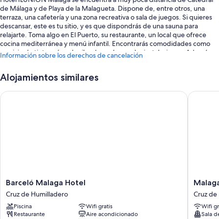
de Málaga y de Playa de la Malagueta. Dispone de, entre otros, una
terraza, una cafetería y una zona recreativa o sala de juegos. Si quieres
descansar, este es tu sitio, y es que dispondrás de una sauna para
relajarte. Toma algo en El Puerto, su restaurante, un local que ofrece
cocina mediterránea y menú infantil. Encontrarás comodidades como
servicio de tintorería y alquiler de coches en las instalaciones. Además,
Información sobre los derechos de cancelación
podrás conectarte al wifi gratuito de las habitaciones.
Estos son algunos otros servicios de este hotel:
Alojamientos similares
Una piscina cubierta con tumbonas
Barceló Malaga Hotel
Malaga A
Desayuno inglés (de pago), aparcamiento (de pago) y un punto de
recarga para coches
Un salón de fiestas, un dispensador de agua y aparcamiento para
bicicletas
Salas de reuniones, espacios sin humos y una televisión en la zona
común
Los huéspedes suelen hablar muy bien de aspectos como la
amabilidad del personal y su práctica ubicación
Barceló
Malaga
Barceló Malaga Hotel
Malaga
Malaga
Alamed
Cruz de Humilladero
Cruz de
Características de la habitación
Hotel
Centro
Piscina
Wifi gratis
Wifi gr
Cruz
Affiliate
Las 179 habitaciones cuentan con características entre las que se
Restaurante
Aire acondicionado
Sala d
de
by