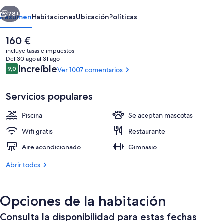
erior
Siguiente
78+
Resumen
Habitaciones
Ubicación
Políticas
El
160 €
precio
incluye tasas e impuestos
actual
Del 30 ago al 31 ago
es
Comentarios
Increíble
9,0
Ver 1007 comentarios
9,0 de 10
de
160 €
Servicios populares
Piscina
Se aceptan mascotas
Terraza o patio
Wifi gratis
Restaurante
Aire acondicionado
Gimnasio
Abrir todos
Opciones de la habitación
Consulta la disponibilidad para estas fechas