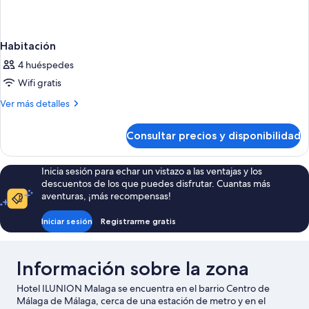
Habitación
4 huéspedes
Wifi gratis
Más
Ver más detalles
detalles
de
Consultar precios y disponibilidad
Habitación
Inicia sesión para echar un vistazo a las ventajas y los
descuentos de los que puedes disfrutar. Cuantas más
aventuras, ¡más recompensas!
Iniciar sesión
Registrarme gratis
Información sobre la zona
Hotel ILUNION Malaga se encuentra en el barrio Centro de
Málaga de Málaga, cerca de una estación de metro y en el