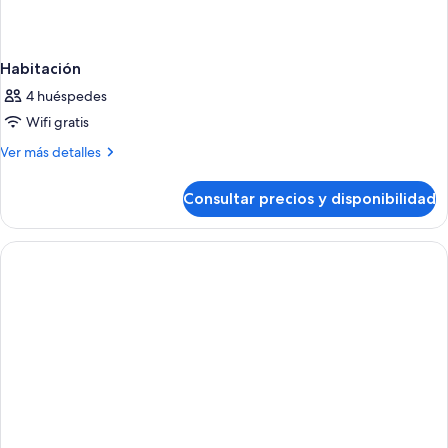
Habitación
4 huéspedes
Wifi gratis
Más
Ver más detalles
detalles
de
Consultar precios y disponibilidad
Habitación