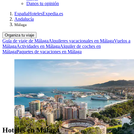
Danos tu opinión
España
Hoteles
Expedia.es
Andalucía
Málaga
Organiza tu viaje
Guía de viaje de Málaga
Alquileres vacacionales en Málaga
Vuelos a
Málaga
Actividades en Málaga
Alquiler de coches en
Málaga
Paquetes de vacaciones en Málaga
Hoteles en Málaga