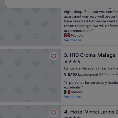
"
H
"This was a beautiful apartment i
10,
T
31
o
location. It was quiet on a night
Excepcional,
h
t
night sleep. The bed was comfor
(14 comentarios)
i
e
apartment was very well present
s
l
have breakfast before we went ou
w
,
return to Malaga, we will definitel
a
a
accommodation."
s
l
Nichola
a
l
Ver menos
b
e
e
s
ma Malaga
a
H10 Croma Malaga
n
3. H10 Croma Malaga
u
e
Alojamiento
t
u
de
i
Centro de Málaga, a 1,1 km de Pl
u
4.0 estrellas
f
n
9.8
9,8/10
Excepcional
(923 comenta
u
d
sobre
"
l
"El personal, los servicios y habi
h
10,
E
a
excelente! "
o
Excepcional,
l
p
marcos
c
(923 comentarios)
p
a
Ver menos
h
e
r
w
r
t
e
ncci Larios Diez
s
Hotel Vincci Larios Diez
m
4. Hotel Vincci Larios 
r
o
e
t