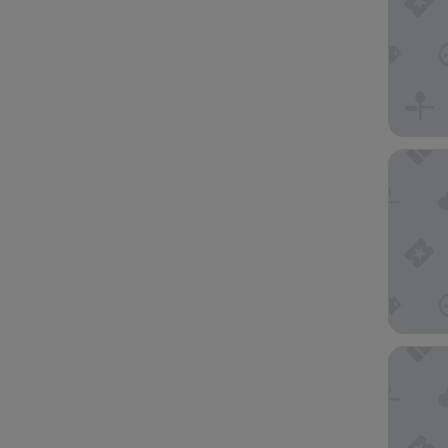
Palacio 
Only YO