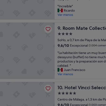
ó
sobre
h
h
"
"Increíble"
n
10,
a
e
I
Ricardo
e
Excepcional,
d
r
n
Ver menos
s
(891 comentarios)
a
z
c
a
g
l
r
m
te Collection Valeria, Málaga
o
i
e
Room Mate Collection Valer
9. Room Mate Collecti
p
o
c
í
l
d
h
Alojamiento
b
i
n
u
de
l
SoHo, a 0,7 km de Playa de la Ma
a
i
n
4.0 estrellas
e
y
9.6
9,6/10
Excepcional
g
(1.004 comen
d
"
c
sobre
h
d
"
"La habitación tiene un muy buen
ó
10,
t
a
L
desayuno (buffet) no tiene much
m
Excepcional,
s
s
a
productos y la preparación son
o
(1.004 comentarios)
l
Z
h
calidad. "
d
e
i
a
Juan Francisco
a
e
m
b
Ver menos
y
p
m
i
l
.
e
t
a
ncci Seleccion Posada del Patio
T
r
a
Hotel Vincci Seleccion Posad
10. Hotel Vincci Selec
u
h
w
c
b
e
a
Alojamiento
i
i
b
r
de
ó
Centro de Málaga, a 1,3 km de Pl
c
e
s
5.0 estrellas
n
a
9.6
9,6/10
Excepcional
(1.003 comen
d
e