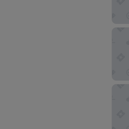
ME Mala
Coeo Sa