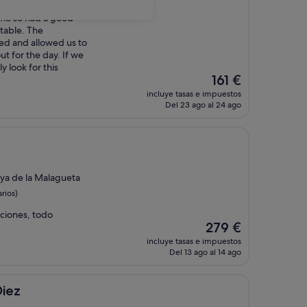
n a great central
time so had a good
table. The
ed and allowed us to
t for the day. If we
y look for this
El
161 €
precio
incluye tasas e impuestos
actual
Del 23 ago al 24 ago
es
de
161 €
aya de la Malagueta
rios)
taciones, todo
El
279 €
precio
incluye tasas e impuestos
actual
Del 13 ago al 14 ago
es
de
279 €
Diez