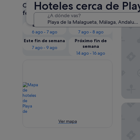
Hoteles cerca de Pl
Consulta los precios para estas
Nues
fechas
¿A dónde vas?
Esta noche
Mañana
Áurea Pa
6 ago - 7 ago
7 ago - 8 ago
Este fin de semana
Próximo fin de
semana
7 ago - 9 ago
14 ago - 16 ago
Feelath
Ver mapa