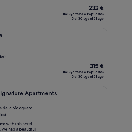
El
232 €
precio
incluye tasas e impuestos
actual
Del 30 ago al 31 ago
es
de
232 €
a
ios)
El
315 €
precio
incluye tasas e impuestos
actual
Del 30 ago al 31 ago
es
de
315 €
 Apartments
Signature Apartments
a de la Malagueta
ios)
e with this hotel.
 we had a beautiful