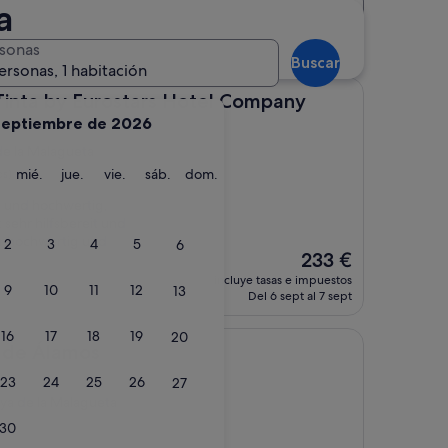
a
Distancia
Clasificación del alojamiento
la Malagueta
sonas
Buscar
ersonas, 1 habitación
y Eurostars Hotel Company
 Tinta by Eurostars Hotel Company
septiembre de 2026
de la Malagueta
martes
miércoles
jueves
viernes
sábado
domingo
mié.
jue.
vie.
sáb.
dom.
os)
u und hochwertig,
 sehr hilfsbereit und
hr hochwertig und
2
3
4
5
6
El
233 €
precio
incluye tasas e impuestos
9
10
11
12
13
actual
Del 6 sept al 7 sept
es
de
16
17
18
19
20
233 €
os
o de Álamos
23
24
25
26
27
aya de la Malagueta
s)
30