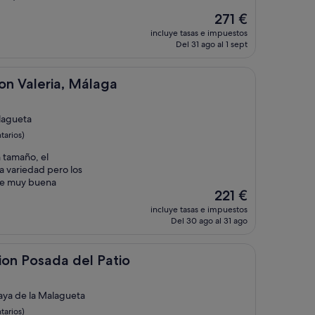
El
271 €
precio
incluye tasas e impuestos
actual
Del 31 ago al 1 sept
es
de
271 €
ia, Málaga
on Valeria, Málaga
lagueta
tarios)
 tamaño, el
a variedad pero los
 de muy buena
El
221 €
precio
incluye tasas e impuestos
actual
Del 30 ago al 31 ago
es
de
221 €
a del Patio
cion Posada del Patio
aya de la Malagueta
tarios)