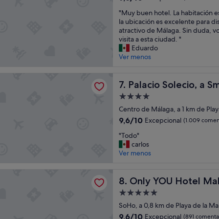
o
.
sobre
o
"
"Muy buen hotel. La habitación e
n
I
10,
n
M
la ubicación es excelente para di
e
t
Excepcional,
a
u
atractivo de Málaga. Sin duda, v
s
w
(1.005 comentarios)
l
y
visita a esta ciudad. "
,
a
i
b
Eduardo
t
s
s
u
Ver menos
o
q
t
e
d
u
s
n
o
i
e
Solecio, a Small Luxury Hotel of the World
h
Palacio Solecio, a Small Lux
7. Palacio Solecio, a 
e
e
h
o
x
t
r
Alojamiento
t
c
o
h
de
e
Centro de Málaga, a 1 km de Play
e
n
i
4.0 estrellas
l
l
9.6
a
9,6/10
l
Excepcional
(1.009 comen
.
e
sobre
n
f
"
L
"Todo"
n
10,
i
s
T
a
carlos
t
Excepcional,
g
b
o
h
Ver menos
e
(1.009 comentarios)
h
e
d
a
!
t
r
o
b
"
t
U Hotel Malaga
e
"
Only YOU Hotel Malaga
i
8. Only YOU Hotel Ma
i
i
t
m
t
Alojamiento
a
e
u
de
SoHo, a 0,8 km de Playa de la M
c
s
n
5.0 estrellas
i
9.6
9,6/10
o
Excepcional
d
(891 comenta