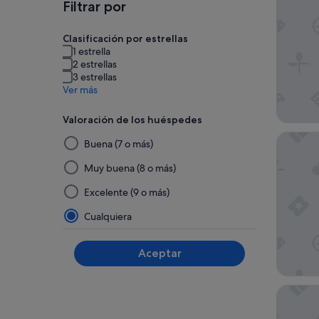
Filtrar por
Clasificación por estrellas
1 estrella
2 estrellas
3 estrellas
Ver más
Valoración de los huéspedes
Al
H10 Cro
Buena (7 o más)
seleccionar
y
Muy buena (8 o más)
aplicar
Excelente (9 o más)
un
filtro
Cualquiera
de
este
Aceptar
grupo,
los
resultados
Hotel Vi
se
actualizarán