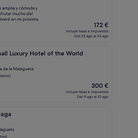
s amplia y cómoda y
sfrutar mucho del
olveré en mi próxima
El
172 €
precio
incluye tasas e impuestos
actual
Del 23 ago al 24 ago
es
de
172 €
ury Hotel of the World
Small Luxury Hotel of the World
a de la Malagueta
tarios)
El
300 €
precio
incluye tasas e impuestos
actual
Del 9 ago al 10 ago
es
de
300 €
laga
alagueta
rios)