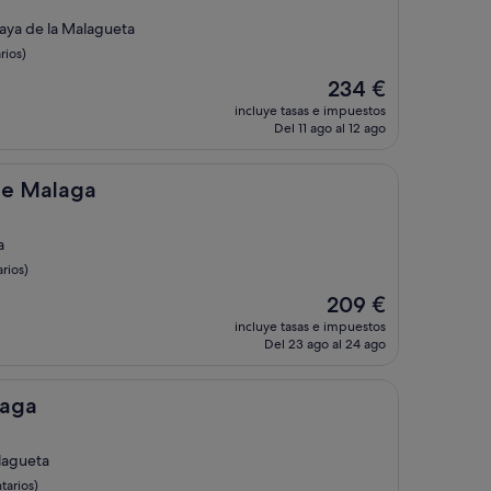
laya de la Malagueta
rios)
El
234 €
precio
incluye tasas e impuestos
actual
Del 11 ago al 12 ago
es
de
234 €
a
me Malaga
a
rios)
El
209 €
precio
incluye tasas e impuestos
actual
Del 23 ago al 24 ago
es
de
209 €
laga
lagueta
tarios)