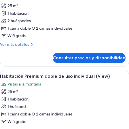
las
25 m²
fotos
de
1 habitación
Habitación
2 huéspedes
Premium
1 cama doble O 2 camas individuales
doble
Wifi gratis
(View)
Más
Ver más detalles
detalles
de
Consultar precios y disponibilidad
Habitación
Premium
doble
Abrir
Ropa de cama de alta calidad, edredon
6
(View)
Habitación Premium doble de uso individual (View)
todas
Vistas a la montaña
las
25 m²
fotos
de
1 habitación
Habitación
1 huésped
Premium
1 cama doble O 2 camas individuales
doble
Wifi gratis
de