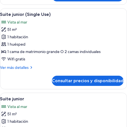
doble
de
Abrir
Habitación de hotel con una cama grand
5
uso
Suite junior (Single Use)
todas
individual
Vista al mar
vistas
las
51 m²
fotos
de
1 habitación
Suite
1 huésped
junior
1 cama de matrimonio grande O 2 camas individuales
(Single
Wifi gratis
Use)
Más
Ver más detalles
detalles
de
Consultar precios y disponibilidad
Suite
junior
(Single
Abrir
Habitación de hotel con una cama grand
5
Use)
Suite junior
todas
Vista al mar
las
51 m²
fotos
de
1 habitación