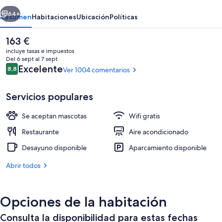
erior
Siguiente
64+
Resumen
Habitaciones
Ubicación
Políticas
El
163 €
precio
incluye tasas e impuestos
actual
Del 6 sept al 7 sept
es
Comentarios
Excelente
8,8
Ver 1004 comentarios
8,8 de 10
de
163 €
Servicios populares
Se aceptan mascotas
Wifi gratis
Vistas desde la habitación
Restaurante
Aire acondicionado
Desayuno disponible
Aparcamiento disponible
Abrir todos
Opciones de la habitación
Consulta la disponibilidad para estas fechas