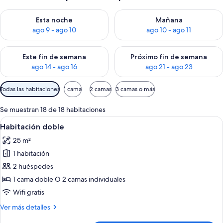
Consulta la disponibilidad para esta noche, ago 9 - ago 10
Consulta la disponibilidad par
Esta noche
Mañana
ago 9 - ago 10
ago 10 - ago 11
Consulta la disponibilidad para este fin de semana, ago 14 - a
Consulta la disponibilidad par
Este fin de semana
Próximo fin de semana
ago 14 - ago 16
ago 21 - ago 23
Filtros
Todas las habitaciones
1 cama
2 camas
3 camas o más
disponibles
para
Se muestran 18 de 18 habitaciones
las
Abrir
Habitación de hotel con una cama grande
6
Habitación doble
habitaciones
todas
25 m²
las
1 habitación
fotos
de
2 huéspedes
Habitación
1 cama doble O 2 camas individuales
doble
Wifi gratis
Más
Ver más detalles
detalles