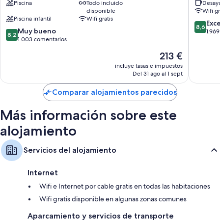
incluyen los siguientes:
Piscina
Todo incluido
Desayu
Churriana
Malaga
disponible
Wifi gr
Airport
Edredones de plumas y cunas gratuitas
Piscina infantil
Wifi gratis
by
8.6
Exc
8,6
Baños con artículos de higiene personal ecológicos y bidés
8.2
Muy bueno
IHG
sobre
1.96
8,2
sobre
1.003 comentarios
Churria
10,
Televisiones de pantalla plana con canales digitales
10,
Excelent
El
213 €
Armarios o roperos, bombillas LED y hervidores eléctricos
Muy
1.969 co
precio
bueno,
incluye tasas e impuestos
actual
Del 31 ago al 1 sept
1.003 comentarios
es
de
Comparar alojamientos parecidos
213 €
Más información sobre este
alojamiento
Servicios del alojamiento
Internet
Wifi e Internet por cable gratis en todas las habitaciones
Wifi gratis disponible en algunas zonas comunes
Aparcamiento y servicios de transporte