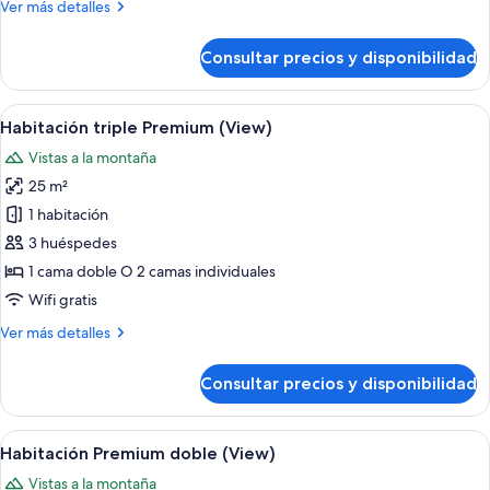
Más
Ver más detalles
de
detalles
uso
de
Consultar precios y disponibilidad
Habitación
individual
Premium
doble
Abrir
Vistas desde la habitación
5
de
Habitación triple Premium (View)
todas
uso
Vistas a la montaña
individual
las
25 m²
fotos
de
1 habitación
Habitación
3 huéspedes
triple
1 cama doble O 2 camas individuales
Premium
Wifi gratis
(View)
Más
Ver más detalles
detalles
de
Consultar precios y disponibilidad
Habitación
triple
Premium
Abrir
Ropa de cama de alta calidad, edredon
6
(View)
Habitación Premium doble (View)
todas
Vistas a la montaña