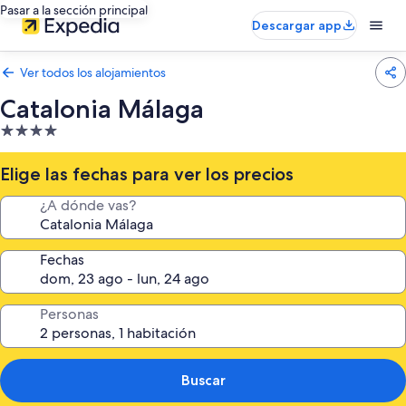
Pasar a la sección principal
Descargar app
Ver todos los alojamientos
Catalonia Málaga
Alojamiento
de
4.0 estrellas
Elige las fechas para ver los precios
¿A dónde vas?
Fechas
Personas
Buscar