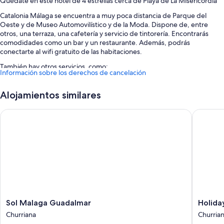
Quédate en este hotel de 4 estrellas cerca de Playa de La Misericordia
Catalonia Málaga se encuentra a muy poca distancia de Parque del
Oeste y de Museo Automovilístico y de la Moda. Dispone de, entre
otros, una terraza, una cafetería y servicio de tintorería. Encontrarás
comodidades como un bar y un restaurante. Además, podrás
conectarte al wifi gratuito de las habitaciones.
También hay otros servicios, como:
Información sobre los derechos de cancelación
Desayuno bufé (de pago), aparcamiento (de pago) y un servicio de
recepción las 24 horas
Alojamientos similares
Espacio para bicicletas, un salón de eventos y una sala de reuniones
Sol Malaga Guadalmar
Holiday 
Consigna de equipaje, un ascensor y asistencia turística y para la
compra de entradas
Los viajeros hablan muy bien de aspectos como la proximidad de la
playa y la amabilidad del personal
Características de la habitación
Las 105 habitaciones brindan características que incluyen sábanas de
alta calidad y aire acondicionado, por no hablar de comodidades tales
como wifi gratis y cajas fuertes.
Sol
Holiday
Sol Malaga Guadalmar
Holida
Malaga
Inn
Churriana
Churria
Además, otros servicios de los que disfrutarás en todas las habitaciones
Guadalmar
Express