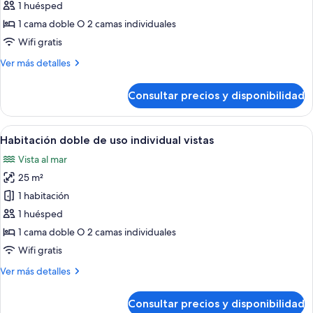
de
1 huésped
Habitación
1 cama doble O 2 camas individuales
doble
Wifi gratis
de
Más
Ver más detalles
uso
detalles
individual
de
Consultar precios y disponibilidad
Habitación
doble
de
Abrir
Habitación de hotel con una cama grand
5
uso
Habitación doble de uso individual vistas
todas
individual
Vista al mar
las
25 m²
fotos
de
1 habitación
Habitación
1 huésped
doble
1 cama doble O 2 camas individuales
de
Wifi gratis
uso
Más
Ver más detalles
individual
detalles
vistas
de
Consultar precios y disponibilidad
Habitación