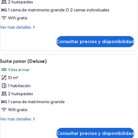
Suite
2 huéspedes
junior
1 cama de matrimonio grande O 2 camas individuales
Wifi gratis
Más
Ver más detalles
detalles
de
Consultar precios y disponibilidad
Suite
junior
Abrir
Vistas desde la habitación
5
Suite junior (Deluxe)
todas
Vista al mar
las
51 m²
fotos
de
1 habitación
Suite
2 huéspedes
junior
1 cama de matrimonio grande
(Deluxe)
Wifi gratis
Más
Ver más detalles
detalles
de
Consultar precios y disponibilidad
Suite