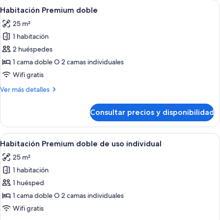
Abrir
Ropa de cama de alta calidad, edredon
6
Habitación Premium doble
todas
25 m²
las
1 habitación
fotos
de
2 huéspedes
Habitación
1 cama doble O 2 camas individuales
Premium
Wifi gratis
doble
Más
Ver más detalles
detalles
de
Consultar precios y disponibilidad
Habitación
Premium
doble
Abrir
Ropa de cama de alta calidad, edredon
6
Habitación Premium doble de uso individual
todas
25 m²
las
1 habitación
fotos
de
1 huésped
Habitación
1 cama doble O 2 camas individuales
Premium
Wifi gratis
doble