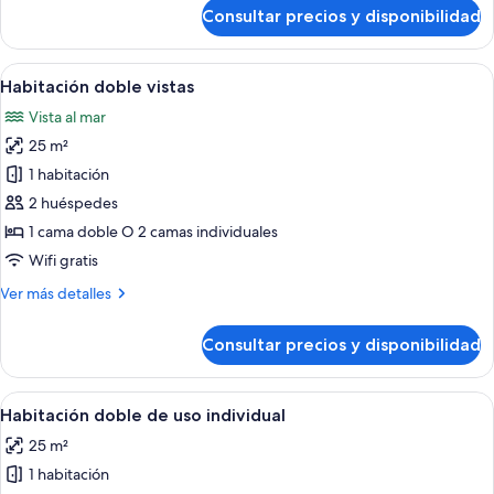
de
Consultar precios y disponibilidad
Habitación
doble
Abrir
Habitación de hotel con una cama grand
5
Habitación doble vistas
todas
Vista al mar
las
25 m²
fotos
de
1 habitación
Habitación
2 huéspedes
doble
1 cama doble O 2 camas individuales
vistas
Wifi gratis
Más
Ver más detalles
detalles
de
Consultar precios y disponibilidad
Habitación
doble
vistas
Abrir
Habitación de hotel con una cama grande
6
Habitación doble de uso individual
todas
25 m²
las
1 habitación
fotos