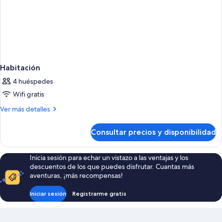
Habitación
4 huéspedes
Wifi gratis
Más
Ver más detalles
detalles
de
Consultar precios y disponibilidad
Habitación
Inicia sesión para echar un vistazo a las ventajas y los
descuentos de los que puedes disfrutar. Cuantas más
aventuras, ¡más recompensas!
Iniciar sesión
Registrarme gratis