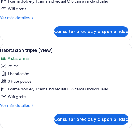
Habitación
1 cama doble y 1 cama individual O 3 camas individuales
triple
Wifi gratis
Más
Ver más detalles
detalles
de
Consultar precios y disponibilidad
Habitación
triple
Abrir
Habitación de hotel con dos camas, un e
5
Habitación triple (View)
todas
Vistas al mar
las
25 m²
fotos
de
1 habitación
Habitación
3 huéspedes
triple
1 cama doble y 1 cama individual O 3 camas individuales
(View)
Wifi gratis
Más
Ver más detalles
detalles
de
Consultar precios y disponibilidad
Habitación
triple
(View)