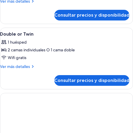
Más
Ver más detalles
uso
detalles
individual
de
Consultar precios y disponibilidad
(View)
Habitación
Premium
doble
Abrir
Una habitación de hotel moderna con 
4
de
Double or Twin
todas
uso
1 huésped
individual
las
(View)
2 camas individuales O 1 cama doble
fotos
de
Wifi gratis
Double
Más
Ver más detalles
or
detalles
de
Twin
Consultar precios y disponibilidad
Double
or
Twin