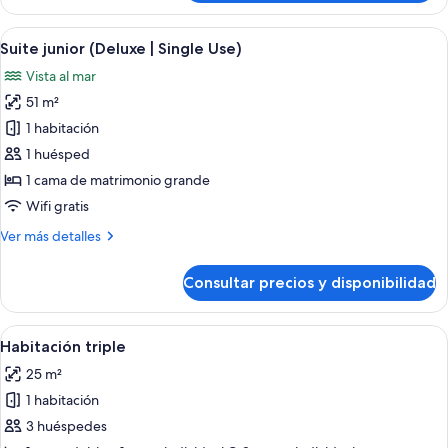
junior
(Deluxe)
Abrir
Vistas desde la habitación
5
Suite junior (Deluxe | Single Use)
todas
Vista al mar
las
51 m²
fotos
de
1 habitación
Suite
1 huésped
junior
1 cama de matrimonio grande
(Deluxe
Wifi gratis
|
Más
Ver más detalles
Single
detalles
Use)
de
Consultar precios y disponibilidad
Suite
junior
(Deluxe
Abrir
Habitación de hotel con dos camas, un e
5
|
Habitación triple
todas
Single
25 m²
Use)
las
1 habitación
fotos
de
3 huéspedes