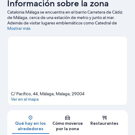
Información sobre la zona
Catalonia Málaga se encuentra en el barrio Carretera de Cádiz
de Málaga, cerca de una estación de metro y junto al mar.
Además de visitar lugares emblemáticos como Catedral de
Málaga y Alcazaba de Málaga, podrás apreciar la belleza natural
Mostrar más
de Parque del Oeste o Playa de La Misericordia. No olvides
visitar Aqualand Torremolinos: ¡te encantará!
Ver guía de viaje
de Málaga
C/ Pacifico, 44, Málaga, Malaga, 29004
Ver en el mapa
Mapa
Qué hay en los
Cómo moverse
Restaurantes
alrededores
por la zona