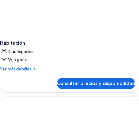
Habitación
4 huéspedes
Wifi gratis
Más
Ver más detalles
detalles
de
Consultar precios y disponibilidad
Habitación