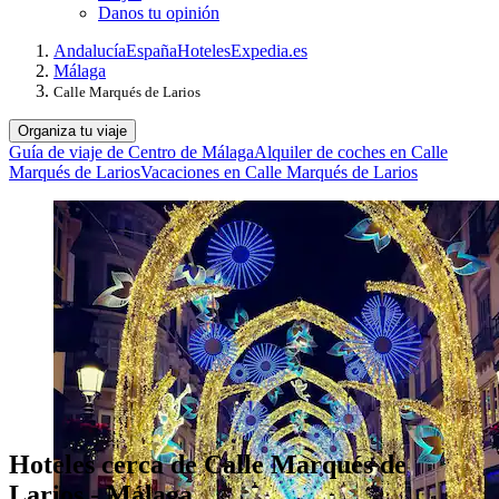
Danos tu opinión
Andalucía
España
Hoteles
Expedia.es
Málaga
Calle Marqués de Larios
Organiza tu viaje
Guía de viaje de Centro de Málaga
Alquiler de coches en Calle
Marqués de Larios
Vacaciones en Calle Marqués de Larios
Hoteles cerca de Calle Marqués de
Larios - Málaga