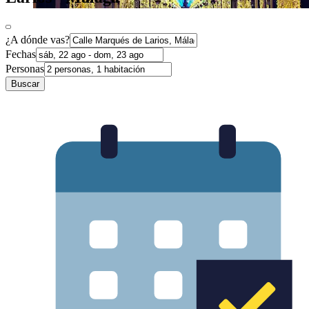
¿A dónde vas?
Fechas
Personas
Buscar