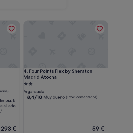
Four Points Flex by Sheraton Madrid Atocha
Four Points Flex by Sheraton Madrid Atocha
4. Four Points Flex by Sheraton
Madrid Atocha
Alojamiento
de
arios)
Arganzuela
2.0 estrellas
8.4
8,4/10
Muy bueno
(1.298 comentarios)
limpia. El
sobre
e al lado
10,
."
Muy
bueno,
(1.298 comentarios)
El
El
293 €
59 €
precio
precio