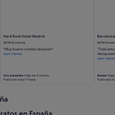
c
n
o
s
,
i
l
l
i
e
t
n
e
c
r
i
Hard Rock Hotel Madrid
Barcelona
a
o
l
10/10
Excelente
10/10
Excele
s
m
a
"Muy bueno comida ubicación"
"Todo estu
e
y
Leer menos
Aeropuesr
n
m
Leer meno
t
u
e
y
a
e
l
s
luis eduardo
Viaje de 2 noches
Simon
Viaje
l
Publicado hace 7 horas
Publicado ha
p
a
a
d
c
o
i
aña
e
o
s
s
t
a
a
aratos en España
,