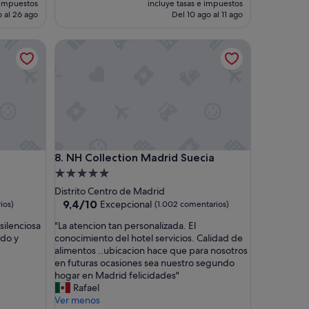
 impuestos
incluye tasas e impuestos
actual
actual
 al 26 ago
Del 10 ago al 11 ago
es
es
de
de
NH Collection Madrid Suecia
293 €
59 €
NH Collection Madrid Suecia
8. NH Collection Madrid Suecia
Alojamiento
de
Distrito Centro de Madrid
5.0 estrellas
9.4
9,4/10
Excepcional
ios)
(1.002 comentarios)
sobre
"
silenciosa
"La atencion tan personalizada. El
10,
L
ado y
conocimiento del hotel servicios. Calidad de
Excepcional,
a
alimentos ..ubicacion hace que para nosotros
(1.002 comentarios)
a
en futuras ocasiones sea nuestro segundo
t
hogar en Madrid felicidades"
e
Rafael
n
Ver menos