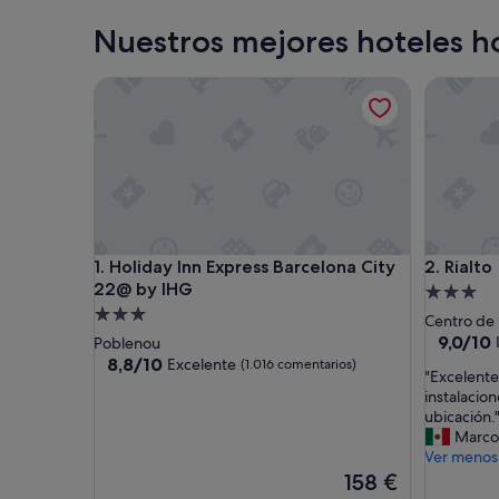
Nuestros mejores hoteles h
Holiday Inn Express Barcelona City 22@ by IHG
Rialto
Holiday Inn Express Barcelona City 22@ by IHG
Rialto
1. Holiday Inn Express Barcelona City
2. Rialto
22@ by IHG
Alojamie
Alojamiento
de
Centro de
de
3.0 estrel
9.0
9,0/10
Poblenou
sobre
3.0 estrellas
8.8
8,8/10
Excelente
(1.016 comentarios)
"
"Excelent
10,
sobre
E
instalacio
Impresio
10,
x
ubicación.
(2.477 c
Excelente,
c
Marco
(1.016 comentarios)
e
Ver menos
l
El
158 €
e
precio