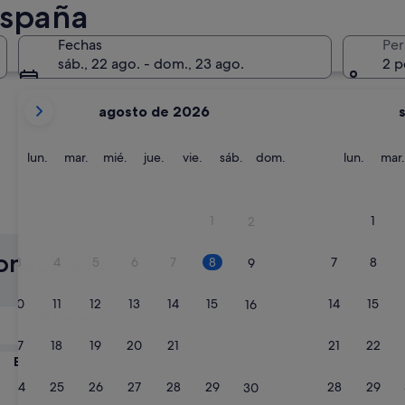
España
Málaga
Sevilla
Fechas
Per
sáb., 22 ago. - dom., 23 ago.
2 p
Tus
agosto de 2026
meses
actuales
son
lunes
martes
miércoles
jueves
viernes
sábado
domingo
lunes
lun.
mar.
mié.
jue.
vie.
sáb.
dom.
lun.
mar.
August
de
2026
Málaga
Sevilla
1
1
2
y
September
onsulta la
3
4
5
6
7
8
7
8
9
de
2026.
10
11
12
13
14
15
14
15
16
Mañana
9 ago - 10 ago
17
18
19
20
21
22
21
22
23
En dos semanas
21 ago - 23 ago
24
25
26
27
28
29
28
29
30