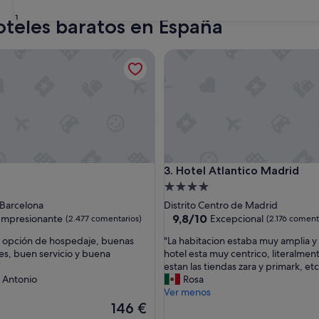
31
oteles baratos en España
Hotel Atlantico Madrid
Hotel Atlantico Madrid
3. Hotel Atlantico Madrid
nto
Alojamiento
de
 Barcelona
Distrito Centro de Madrid
las
4.0 estrellas
9.8
9,8/10
Impresionante
Excepcional
(2.477 comentarios)
(2.176 coment
sobre
"
e opción de hospedaje, buenas
"La habitacion estaba muy amplia y 
10,
L
nes, buen servicio y buena
hotel esta muy centrico, literalment
nante,
Excepcional,
a
"
estan las tiendas zara y primark, etc
omentarios)
(2.176 comentarios)
h
 Antonio
Rosa
a
Ver menos
b
El
146 €
i
precio