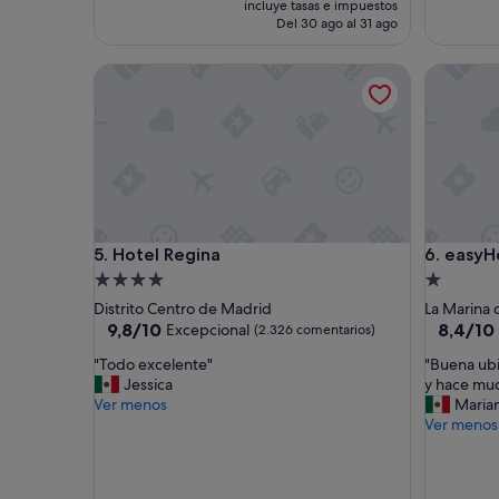
incluye tasas e impuestos
n
actual
Del 30 ago al 31 ago
t
es
e
de
Hotel Regina
easyHotel
o
158 €
p
c
i
ó
n
d
e
h
Hotel Regina
easyHotel
5. Hotel Regina
6. easyH
o
s
Alojamiento
Alojamie
p
de
de
Distrito Centro de Madrid
La Marina 
e
4.0 estrellas
1.0 estrel
9.8
8.4
9,8/10
8,4/10
Excepcional
(2.326 comentarios)
d
sobre
sobre
a
"
"
"Todo excelente"
"Buena ubi
10,
10,
j
T
B
Jessica
y hace muc
Excepcional,
Muy
e
o
u
Ver menos
Maria
(2.326 comentarios)
bueno,
,
d
e
Ver menos
(1.007 c
b
o
n
u
e
a
e
x
u
n