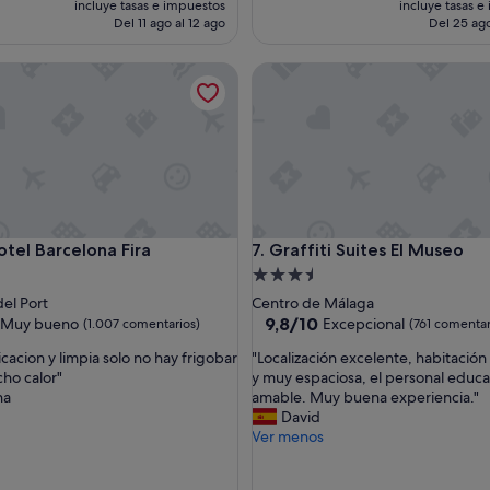
incluye tasas e impuestos
incluye tasas e
t
actual
Del 11 ago al 12 ago
Del 25 ago
a
es
c
de
 Barcelona Fira
Graffiti Suites El Museo
i
146 €
o
n
e
s
t
a
b
a
 Barcelona Fira
Graffiti Suites El Museo
otel Barcelona Fira
7. Graffiti Suites El Museo
m
u
nto
Alojamiento
y
de
del Port
Centro de Málaga
a
la
3.5 estrellas
9.8
9,8/10
Muy bueno
Excepcional
(1.007 comentarios)
(761 comentar
m
sobre
p
"
cacion y limpia solo no hay frigobar
"Localización excelente, habitación 
10,
l
L
ho calor"
y muy espaciosa, el personal educ
Excepcional,
i
o
na
amable. Muy buena experiencia."
(761 comentarios)
a
c
David
omentarios)
y
a
Ver menos
l
l
i
i
m