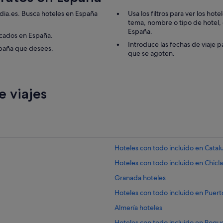
n
e
l
l
edia.es. Busca hoteles en España
Usa los filtros para ver los ho
a
p
tema, nombre o tipo de hotel, de
s
e
España.
acados en España.
t
r
Introduce las fechas de viaje p
i
spaña que desees.
s
que se agoten.
e
o
n
n
d
a
a
l
 viajes
s
e
z
d
a
u
r
c
a
a
y
d
p
o
Hoteles con todo incluido en Catal
r
y
Hoteles con todo incluido en Chicla
i
a
m
m
Granada hoteles
a
a
r
b
Hoteles con todo incluido en Puert
k
l
Almería hoteles
,
e
e
.
Hoteles con todo incluido en Roqu