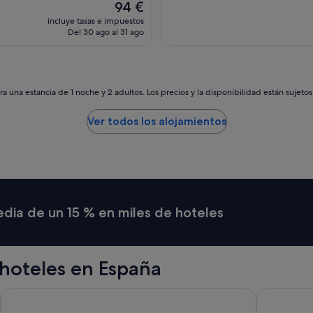
z
El
94 €
p
a
precio
incluye tasas e impuestos
i
c
actual
Del 30 ago al 31 ago
a
i
es
.
ó
de
E
n
94 €
l
e
h
x
a una estancia de 1 noche y 2 adultos. Los precios y la disponibilidad están sujeto
o
c
t
e
Ver todos los alojamientos
e
l
l
e
e
n
s
t
t
e
a
,
m
h
media de un 15 % en miles de hoteles
u
a
y
b
c
i
e
t
hoteles en España
n
a
t
c
r
i
Hard Rock Hotel Madrid
Barcelona 
i
ó