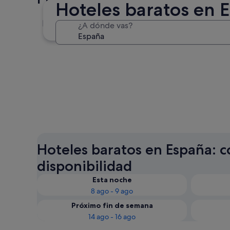
Hoteles baratos en 
Madrid
¿A dónde vas?
Madrid
Hoteles baratos en España: c
disponibilidad
Esta noche
8 ago - 9 ago
Próximo fin de semana
14 ago - 16 ago