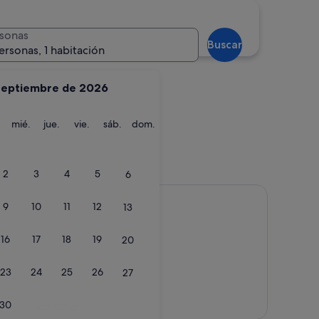
Benidorm
sonas
Buscar
ersonas, 1 habitación
septiembre de 2026
martes
miércoles
jueves
viernes
sábado
domingo
mié.
jue.
vie.
sáb.
dom.
Benidorm
2
3
4
5
6
9
10
11
12
13
16
17
18
19
20
23
24
25
26
27
Ver mapa
30