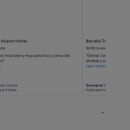
n
o
c
i
m
i
e
n
 Airport Hotel
Barceló Torre de Madr
t
nte
10/10
Excelente
o
d
vo muy bien y muy para rico y cerca del
"Genial. Lindo y muy bie
e
to"
amable y el desayuno mar
l
s
Leer menos
h
o
t
e
 de 1 noche
Georgina
Viaje de 3 noche
ce 9 horas
Publicado hace 13 horas
l
s
e
r
v
i
c
i