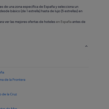
o
s
teles de una zona específica de España y selecciona un
.
sde básico (de 1 estrella) hasta de lujo (5 estrellas) en
C
a
ara ver las mejores ofertas de hoteles
en España
antes de
l
i
d
a
d
d
e
a
l
i
m
e
uña
n
na de la Frontera
t
o
s
.
o de la Cruz
.
u
b
etas de Mar