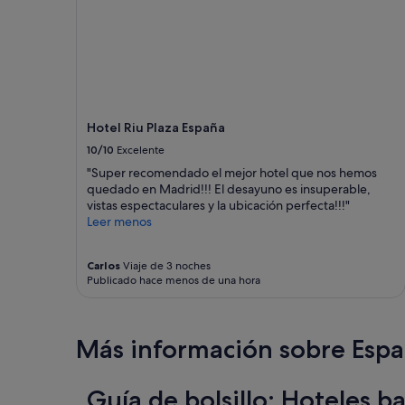
i
r
precios
c
i
y
i
g
la
o
o
disponibilidad
y
b
están
b
a
sujetos
u
r
a
e
y
cambios.
Hotel Riu Plaza España
n
h
Pueden
a
10/10
Excelente
a
aplicarse
u
c
términos
"Super recomendado el mejor hotel que nos hemos
b
e
y
quedado en Madrid!!! El desayuno es insuperable,
i
m
condiciones
vistas espectaculares y la ubicación perfecta!!!"
c
u
adicionales.
Leer menos
a
c
c
h
i
o
Carlos
Viaje de 3 noches
ó
Publicado hace menos de una hora
c
n
a
.
l
"
o
Más información sobre Esp
r
"
Guía de bolsillo: Hoteles b