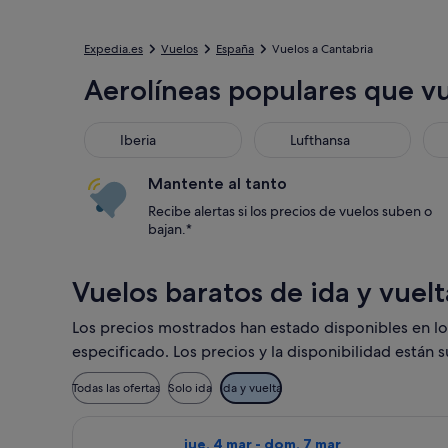
Expedia.es
Vuelos
España
Vuelos a Cantabria
Aerolíneas populares que v
Iberia
Lufthansa
Mantente al tanto
Recibe alertas si los precios de vuelos suben o
bajan.*
Vuelos baratos de ida y vuelt
Los precios mostrados han estado disponibles en los 
especificado. Los precios y la disponibilidad están 
Todas las ofertas
Solo ida
Ida y vuelta
Seleccionar vuelo de Wizz Air Malta, c
jue, 4 mar - dom, 7 mar