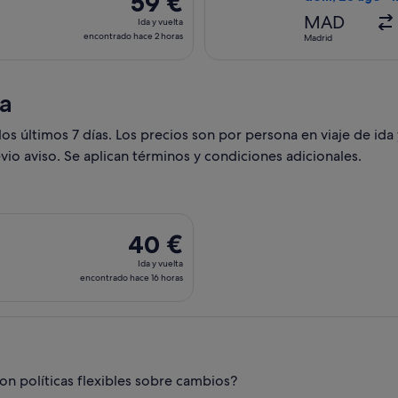
59 €
3 días
Ida
MAD
Ida y vuelta
y
encontrado hace 2 horas
Madrid
vuelta,
encontrado
hace
ia
2 horas
s últimos 7 días. Los precios son por persona en viaje de ida 
vio aviso. Se aplican términos y condiciones adicionales.
 con salida el jue, 4 mar de Málaga a Bilbao, y vuelta el dom,
40 €
40 €
Ida
Ida y vuelta
y
encontrado hace 16 horas
vuelta,
encontrado
hace
16 horas
n políticas flexibles sobre cambios?