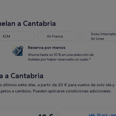
uelan a Cantabria
Swiss Internati
KLM
Air France
Air Lines
Reserva por menos
Ahorra hasta un 10 % en una selección de
hoteles por haber reservado un vuelo.*
a a Cantabria
últimos siete días, a partir de 20 € para vuelos de solo ida y
sujetos a cambios. Pueden aplicarse condiciones adicionales.
on salida el jue, 4 mar de Málaga a Bilbao, y vuelta el dom, 7
Seleccionar vuel
40 €
sáb, 10 oct - ma