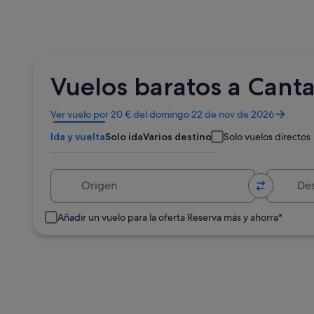
Vuelos baratos a Canta
Se
Ver vuelo por 20 € del domingo 22 de nov de 2026
abre
Ida y vuelta
Solo ida
Varios destinos
Solo vuelos directos
en
una
ventana
Origen
Destino
nueva
Añadir un vuelo para la oferta Reserva más y ahorra*