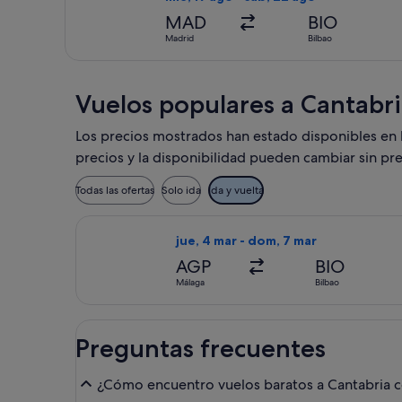
MAD
BIO
Madrid
Bilbao
Vuelos populares a Cantabr
Los precios mostrados han estado disponibles en lo
precios y la disponibilidad pueden cambiar sin pre
Todas las ofertas
Solo ida
Ida y vuelta
Seleccionar vuelo de Wizz Air Malta,
jue, 4 mar - dom, 7 mar
AGP
BIO
Málaga
Bilbao
Preguntas frecuentes
¿Cómo encuentro vuelos baratos a Cantabria co