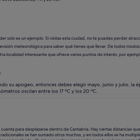
nder solo es un ejemplo. Si visitas esta ciudad, no te puedes perder atr
revisión meteorológica para saber qué tienes que llevar. De todos modos,
tra localidad interesante que ofrece varios puntos de interés; por ejempl
?
odo su apogeo, entonces debes elegir mayo, junio y julio, la é
mómetros oscilan entre los 17 ºC y los 20 ºC.
 cuenta para desplazarse dentro de Cantabria. Hay ciertas distancias q
tradicionales se han sumado otros muchos, y en todos ellos se ha multipl