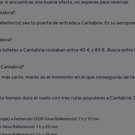
a: si encuentras una buena oferta, no esperes para reservar.
tabria?
lesteros) sea tu puerta de entrada a Cantabria. Es su aeropue
abria?
os billetes a Cantabria costaban entre 40 € y 83 €. Busca entr
 Cantabria?
 más caros, marzo es el momento en el que conseguirás las tar
 tiempo dura el vuelo con tres rutas populares a Cantabria. D
as) a Santander (SDR-Seve Ballesteros): 1 h y 10 min
Seve Ballesteros): 1 h y 20 min
Seve Ballesteros): 1 h y 25 min