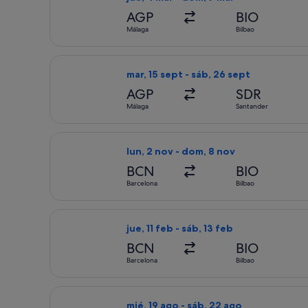
AGP
BIO
Málaga
Bilbao
Seleccionar vuelo de Volotea, con sali
mar, 15 sept - sáb, 26 sept
AGP
SDR
Málaga
Santander
Seleccionar vuelo de Vueling Airlines,
lun, 2 nov - dom, 8 nov
BCN
BIO
Barcelona
Bilbao
Seleccionar vuelo de Vueling Airlines, 
jue, 11 feb - sáb, 13 feb
BCN
BIO
Barcelona
Bilbao
Seleccionar vuelo de Iberia, con salid
mié, 19 ago - sáb, 22 ago