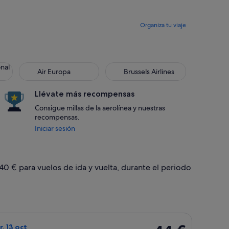
Organiza tu viaje
onal
Air Europa
Brussels Airlines
Llévate más recompensas
Consigue millas de la aerolínea y nuestras
recompensas.
Iniciar sesión
 40 € para vuelos de ida y vuelta, durante el periodo
 mar, con un precio de 40 €. encontrado hace 16 horas
o de Vueling Airlines, con salida el sáb, 10 oct de Barcelona a 
44 €
r, 13 oct