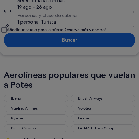
Selecciona las fechas
19 ago - 26 ago
Personas y clase de cabina
1 persona, Turista
Añadir un vuelo para la oferta Reserva más y ahorra*
Buscar
Aerolíneas populares que vuelan
a Potes
Iberia
British Airways
Iberia
British Airways
Vueling Airlines
Volotea
Vueling Airlines
Volotea
Ryanair
Finnair
Ryanair
Finnair
Binter Canarias
LATAM Airlines Group
Binter Canarias
LATAM Airlines Group