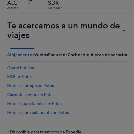
ALC
SDR
ayer
Alicante
Santander
Te acercamos a un mundo de
viajes
Alojamientos
Vuelos
Paquetes
Coches
Alquileres de vacaciones
Ojedo hoteles
B&B en Potes
Hoteles con spa en Potes
Casas de campo en Potes
Hoteles para familias en Potes
Hoteles con restaurante en Potes
Apartoteles en Potes
Casas de huéspedes en Mieses
* Disponible para miembros de Expedia.