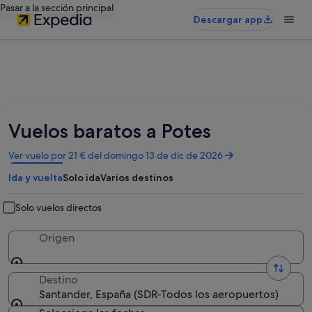
Pasar a la sección principal
Descargar app
Vuelos baratos a Potes
Se
Ver vuelo por 21 € del domingo 13 de dic de 2026
abre
Ida y vuelta
Solo ida
Varios destinos
en
una
ventana
Solo vuelos directos
nueva
Origen
Destino
Santander, España (SDR-Todos los aeropuertos)