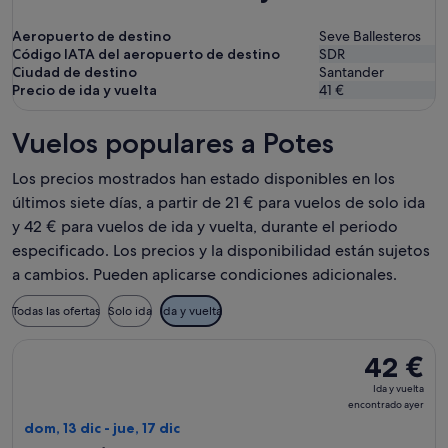
Aeropuerto de destino
Seve Ballesteros
Código IATA del aeropuerto de destino
SDR
Ciudad de destino
Santander
Precio de ida y vuelta
41 €
Vuelos populares a Potes
Los precios mostrados han estado disponibles en los
últimos siete días, a partir de 21 € para vuelos de solo ida
y 42 € para vuelos de ida y vuelta, durante el periodo
especificado. Los precios y la disponibilidad están sujetos
a cambios. Pueden aplicarse condiciones adicionales.
Todas las ofertas
Solo ida
Ida y vuelta
Seleccionar vuelo de Vueling Airlines, con salida el dom, 13 d
42 €
42 €
Ida
Ida y vuelta
y
encontrado ayer
vuelta,
dom, 13 dic - jue, 17 dic
encontrado