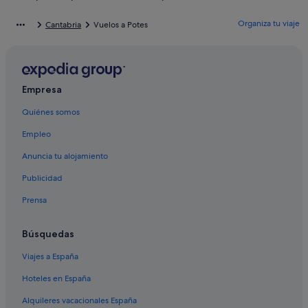
Valmeo hoteles
Organiza tu viaje
Cantabria
Vuelos a Potes
Apartoteles en Ojedo
B&B en Ojedo
Alojamientos agroturísticos en Potes
Empresa
Albergues en Potes
Quiénes somos
Hoteles románticos en Potes
Empleo
Pensiones en Valmeo
Hoteles de 3 estrellas en Potes
Anuncia tu alojamiento
Paradores hoteles en Potes
Publicidad
Aliezo hoteles
Prensa
Casas rurales en Liébana
Búsquedas
Hoteles de lujo en Potes
Viajes a España
Casas rurales en Mieses
Hoteles en España
Casas rurales en Ojedo
Villas en Potes
Alquileres vacacionales España