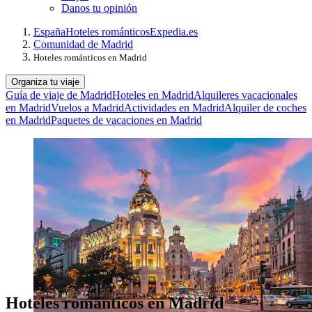
Danos tu opinión
España
Hoteles románticos
Expedia.es
Comunidad de Madrid
Hoteles románticos en Madrid
Organiza tu viaje
Guía de viaje de Madrid
Hoteles en Madrid
Alquileres vacacionales
en Madrid
Vuelos a Madrid
Actividades en Madrid
Alquiler de coches
en Madrid
Paquetes de vacaciones en Madrid
Hoteles románticos en Madrid