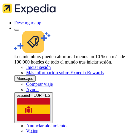
Descargar app
Los miembros pueden ahorrar al menos un 10 % en más de
100 000 hoteles de todo el mundo tras iniciar sesión.
Iniciar sesión
Más información sobre Expedia Rewards
Mensajes
Comprar viaje
Ayuda
español · EUR · ES
Anunciar alojamiento
Viajes