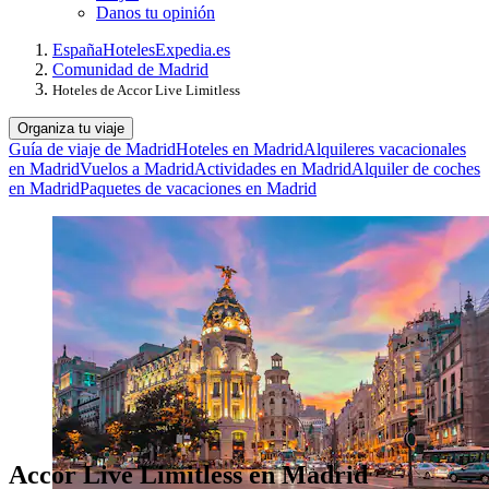
Danos tu opinión
España
Hoteles
Expedia.es
Comunidad de Madrid
Hoteles de Accor Live Limitless
Organiza tu viaje
Guía de viaje de Madrid
Hoteles en Madrid
Alquileres vacacionales
en Madrid
Vuelos a Madrid
Actividades en Madrid
Alquiler de coches
en Madrid
Paquetes de vacaciones en Madrid
Accor Live Limitless en Madrid