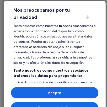
Hoteles de negocios en Distrito Centro de Madrid
Cookies
Nos preocupamos por tu
Hoteles cerca de Estadio Santiago Bernabéu
Condiciones de uso
privacidad
Hoteles de 3 estrellas en Atocha
Información legal/contacto
Hoteles con spa en Madrid
Tanto nosotros como nuestros
16
socios almacenamos o
Pautas sobre el contenido y cómo denunciar contenido
accedemos a información del dispositivo, como
Hoteles con spa en Distrito Centro de Madrid
identificadores únicos en las cookies para tratar datos
Ayuda
Pensiones en Estación de metro Atocha-Renfe
personales. Puedes aceptar o administrar tus
Ayuda
Hoteles en la playa en Distrito Centro de Madrid
preferencias haciendo clic abajo o, en cualquier
momento, a través de la página de la política de
Hoteles para bodas en Comunidad de Madrid
Cancelar un vuelo
privacidad. Tus preferencias se notificarán a nuestros
Hoteles con gimnasio en Distrito Centro de Madrid
Cancelar una reserva de hotel o de un alquiler vacacional
socios y no afectarán a los datos de navegación.
Hoteles baratos en Madrid
Plazos de reembolso
Tanto nosotros como nuestros asociados
Hoteles ecológicos en Madrid
tratamos los datos para proporcionar:
Utilizar un cupón de Expedia
Aspasios Apartments hoteles en Madrid
Utilizar datos de localización geográfica precisa. Analizar
Documentos para viajes internacionales
activamente las características del dispositivo para su
Hoteles de 3 estrellas en Madrid
identificación. Almacenar la información en un dispositivo
Acepto
y/o acceder a ella. Publicidad y contenido personalizados,
Cabañas en Madrid
medición de publicidad y contenido, investigación de
audiencia y desarrollo de servicios.
Hoteles con restaurante en Madrid
© 2026 Expedia, Inc., una empresa de Expedia Group. Todos los