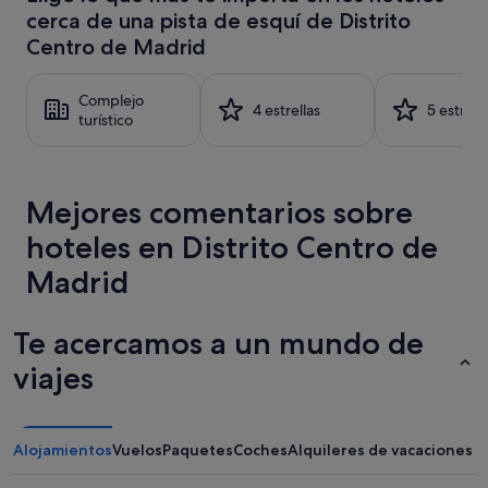
últimas
cerca de una pista de esquí de Distrito
24 horas
para
Centro de Madrid
una
estancia
Complejo
de
4 estrellas
5 estrell
turístico
1 noche
y
2 adultos.
Los
precios
Mejores comentarios sobre
y
la
hoteles en Distrito Centro de
disponibilidad
Madrid
están
sujetos
a
Te acercamos a un mundo de
cambios.
Pueden
viajes
aplicarse
términos
y
condiciones
Alojamientos
Vuelos
Paquetes
Coches
Alquileres de vacaciones
adicionales.