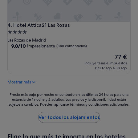
Hotel Attica21 Las Rozas
4. Hotel Attica21 Las Rozas
Alojamiento
de
Las Rozas de Madrid
4.0 estrellas
9.0
9,0/10
Impresionante
(346 comentarios)
sobre
El
77 €
10,
precio
Impresionante,
incluye tasas e impuestos
actual
(346 comentarios)
Del 17 ago al 18 ago
es
de
Mostrar más
77 €
Precio
Precio más bajo por noche encontrado en las últimas 24 horas para una
estancia de 1 noche y 2 adultos. Los precios y la disponibilidad están
más
sujetos a cambios. Pueden aplicarse términos y condiciones adicionales.
bajo
por
noche
Ver todos los alojamientos
encontrado
en
las
Elige lo que más te importa en los hoteles