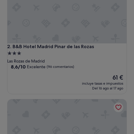
c
i
o
e
n
u
n
h
o
B&B Hotel Madrid Pinar de las Rozas
2. B&B Hotel Madrid Pinar de las Rozas
t
Alojamiento
e
de
l
Las Rozas de Madrid
c
3.0 estrellas
8.6
8,6/10
Excelente
(96 comentarios)
e
sobre
El
r
61 €
10,
precio
c
Excelente,
incluye tasas e impuestos
actual
a
(96 comentarios)
Del 16 ago al 17 ago
es
n
de
o
H La Cabaña
61 €
a
l
h
o
s
p