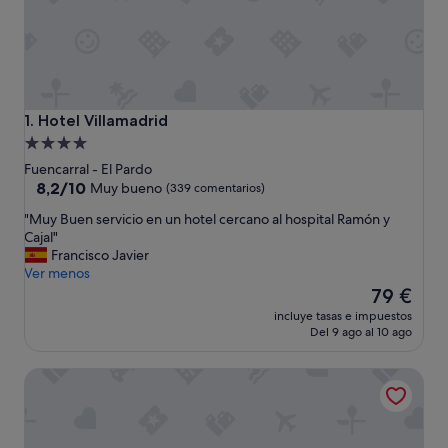
Hotel Villamadrid
1. Hotel Villamadrid
Alojamiento
de
Fuencarral - El Pardo
4.0 estrellas
8.2
8,2/10
Muy bueno
(339 comentarios)
sobre
"
"Muy Buen servicio en un hotel cercano al hospital Ramón y
10,
M
Cajal"
Muy
u
Francisco Javier
bueno,
y
Ver menos
(339 comentarios)
B
El
79 €
u
precio
incluye tasas e impuestos
e
actual
Del 9 ago al 10 ago
n
es
s
de
B&B Hotel Madrid Pinar de las Rozas
e
79 €
r
v
i