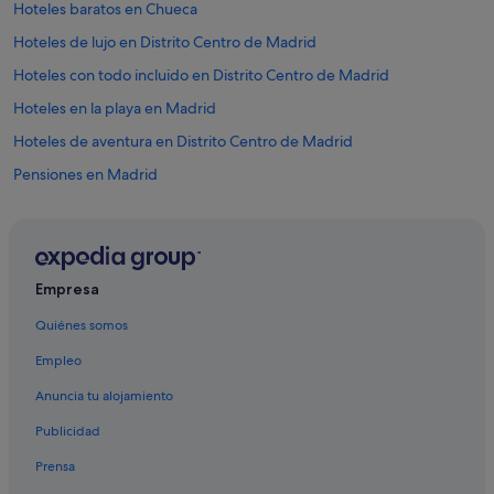
Hoteles baratos en Chueca
Hoteles de lujo en Distrito Centro de Madrid
Hoteles con todo incluido en Distrito Centro de Madrid
Hoteles en la playa en Madrid
Hoteles de aventura en Distrito Centro de Madrid
Pensiones en Madrid
Hoteles cerca de Gran Vía
Hoteles románticos en Madrid
Casas privadas de vacaciones en Comunidad de Madrid
Empresa
Oakwood hoteles en Madrid
Quiénes somos
Hoteles con wifi en Distrito Centro de Madrid
Empleo
Hoteles de 4 estrellas en Madrid
Anuncia tu alojamiento
Hoteles LGTBQIA en Madrid
Publicidad
Justicia hoteles
Prensa
Melia hoteles en Madrid