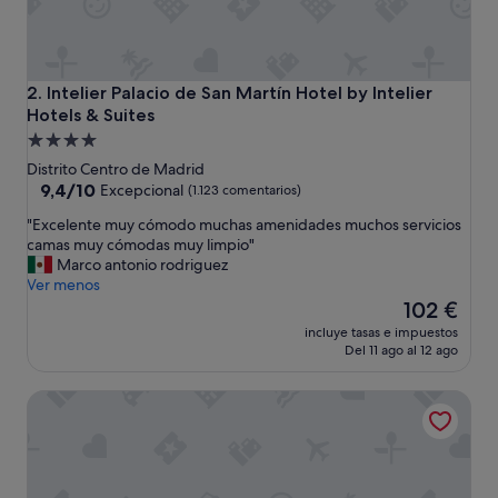
Intelier Palacio de San Martín Hotel by Intelier Hotels & Su
2. Intelier Palacio de San Martín Hotel by Intelier
Hotels & Suites
Alojamiento
de
Distrito Centro de Madrid
4.0 estrellas
9.4
9,4/10
Excepcional
(1.123 comentarios)
sobre
"
"Excelente muy cómodo muchas amenidades muchos servicios
10,
E
camas muy cómodas muy limpio"
Excepcional,
x
Marco antonio rodriguez
(1.123 comentarios)
c
Ver menos
e
El
102 €
l
precio
incluye tasas e impuestos
e
actual
Del 11 ago al 12 ago
n
es
t
de
Hotel Urban, a Small Luxury Hotel of the World
e
102 €
m
u
y
c