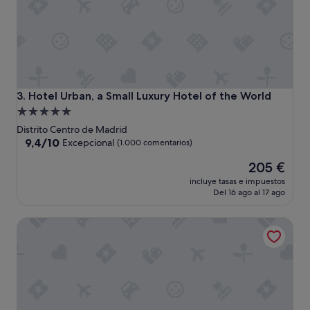
ó
m
o
d
o
m
u
c
Hotel Urban, a Small Luxury Hotel of the World
3. Hotel Urban, a Small Luxury Hotel of the World
h
Alojamiento
a
de
s
Distrito Centro de Madrid
a
5.0 estrellas
9.4
9,4/10
Excepcional
(1.000 comentarios)
m
sobre
El
e
205 €
10,
precio
n
Excepcional,
incluye tasas e impuestos
actual
i
(1.000 comentarios)
Del 16 ago al 17 ago
es
d
de
a
H10 Villa de la Reina Boutique Hotel
205 €
d
e
s
m
u
c
h