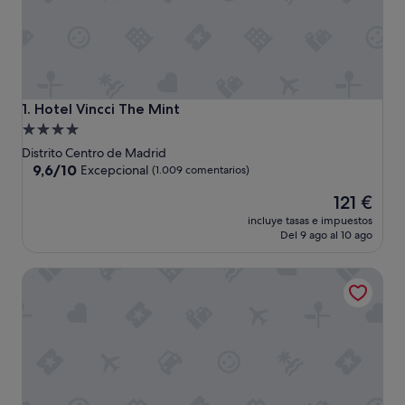
Hotel Vincci The Mint
1. Hotel Vincci The Mint
Alojamiento
de
Distrito Centro de Madrid
4.0 estrellas
9.6
9,6/10
Excepcional
(1.009 comentarios)
sobre
El
121 €
10,
precio
Excepcional,
incluye tasas e impuestos
actual
(1.009 comentarios)
Del 9 ago al 10 ago
es
de
Intelier Palacio de San Martín Hotel by Intelier Hotels & Su
121 €