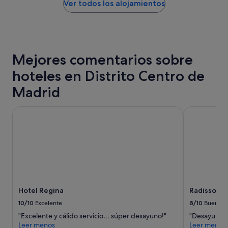
noche
Ver todos los alojamientos
s
encontrado
m
en
u
las
y
últimas
l
24 horas
i
Mejores comentarios sobre
para
m
una
p
hoteles en Distrito Centro de
estancia
i
de
o
Madrid
1 noche
"
y
Hotel Regina
Radisson R
2 adultos.
Los
precios
y
la
disponibilidad
están
sujetos
a
Hotel Regina
Radisson R
cambios.
10/10
Excelente
8/10
Bueno
Pueden
aplicarse
"Excelente y cálido servicio… súper desayuno!"
"Desayuno m
términos
Leer menos
Leer menos