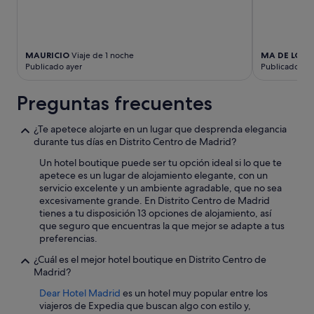
y
condiciones
adicionales.
MAURICIO
Viaje de 1 noche
MA DE LOUR
Publicado ayer
Publicado hac
Preguntas frecuentes
¿Te apetece alojarte en un lugar que desprenda elegancia
durante tus días en Distrito Centro de Madrid?
Un hotel boutique puede ser tu opción ideal si lo que te
apetece es un lugar de alojamiento elegante, con un
servicio excelente y un ambiente agradable, que no sea
excesivamente grande. En Distrito Centro de Madrid
tienes a tu disposición 13 opciones de alojamiento, así
que seguro que encuentras la que mejor se adapte a tus
preferencias.
¿Cuál es el mejor hotel boutique en Distrito Centro de
Madrid?
Dear Hotel Madrid
es un hotel muy popular entre los
viajeros de Expedia que buscan algo con estilo y,