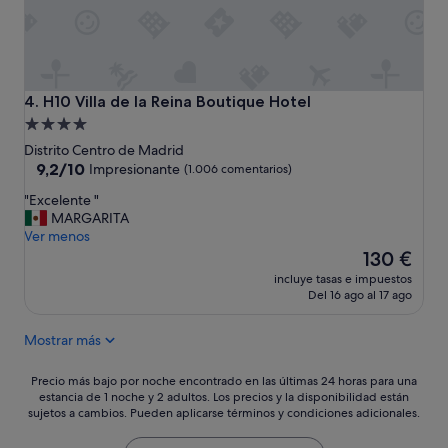
o
s
s
e
r
v
H10 Villa de la Reina Boutique Hotel
4. H10 Villa de la Reina Boutique Hotel
i
Alojamiento
c
de
Distrito Centro de Madrid
i
4.0 estrellas
9.2
9,2/10
o
Impresionante
(1.006 comentarios)
sobre
s
"
"Excelente "
10,
c
E
MARGARITA
Impresionante,
a
x
Ver menos
(1.006 comentarios)
m
c
El
130 €
a
e
precio
s
incluye tasas e impuestos
l
actual
m
Del 16 ago al 17 ago
e
es
u
n
de
y
Mostrar más
t
130 €
c
e
ó
"
Precio
Precio más bajo por noche encontrado en las últimas 24 horas para una
m
estancia de 1 noche y 2 adultos. Los precios y la disponibilidad están
más
o
sujetos a cambios. Pueden aplicarse términos y condiciones adicionales.
bajo
d
por
a