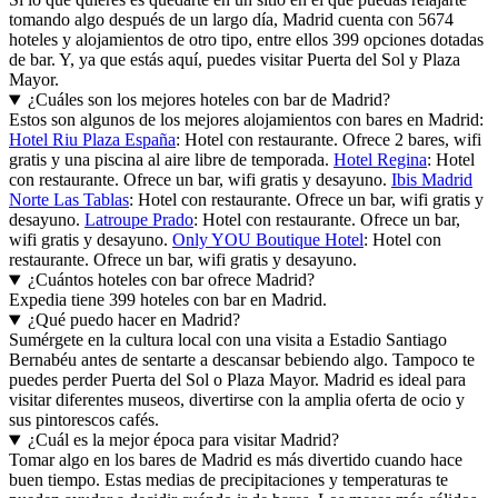
tomando algo después de un largo día, Madrid cuenta con 5674
hoteles y alojamientos de otro tipo, entre ellos 399 opciones dotadas
de bar. Y, ya que estás aquí, puedes visitar Puerta del Sol y Plaza
Mayor.
¿Cuáles son los mejores hoteles con bar de Madrid?
Estos son algunos de los mejores alojamientos con bares en Madrid:
Hotel Riu Plaza España
: Hotel con restaurante. Ofrece 2 bares, wifi
gratis y una piscina al aire libre de temporada.
Hotel Regina
: Hotel
con restaurante. Ofrece un bar, wifi gratis y desayuno.
Ibis Madrid
Norte Las Tablas
: Hotel con restaurante. Ofrece un bar, wifi gratis y
desayuno.
Latroupe Prado
: Hotel con restaurante. Ofrece un bar,
wifi gratis y desayuno.
Only YOU Boutique Hotel
: Hotel con
restaurante. Ofrece un bar, wifi gratis y desayuno.
¿Cuántos hoteles con bar ofrece Madrid?
Expedia tiene 399 hoteles con bar en Madrid.
¿Qué puedo hacer en Madrid?
Sumérgete en la cultura local con una visita a Estadio Santiago
Bernabéu antes de sentarte a descansar bebiendo algo. Tampoco te
puedes perder Puerta del Sol o Plaza Mayor. Madrid es ideal para
visitar diferentes museos, divertirse con la amplia oferta de ocio y
sus pintorescos cafés.
¿Cuál es la mejor época para visitar Madrid?
Tomar algo en los bares de Madrid es más divertido cuando hace
buen tiempo. Estas medias de precipitaciones y temperaturas te