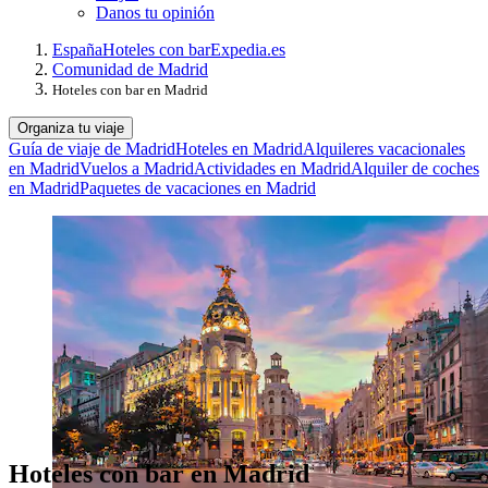
Danos tu opinión
España
Hoteles con bar
Expedia.es
Comunidad de Madrid
Hoteles con bar en Madrid
Organiza tu viaje
Guía de viaje de Madrid
Hoteles en Madrid
Alquileres vacacionales
en Madrid
Vuelos a Madrid
Actividades en Madrid
Alquiler de coches
en Madrid
Paquetes de vacaciones en Madrid
Hoteles con bar en Madrid