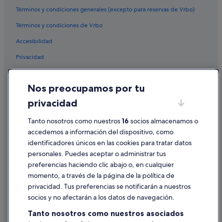
Términos y condiciones generales (excepto para reservas de Vrbo)
Zenit hoteles en Madrid
Apartoteles en Madrid
Términos y condiciones de Vrbo
Casas rurales en Madrid
Accesibilidad
Hoteles cerca de Estadio Santiago Bernabéu
Privacidad
Casas de campo en Comunidad de Madrid
Cookies
Hoteles para familias en Madrid
Nos preocupamos por tu
Condiciones de uso
Morgans Hotel Group en Madrid
privacidad
Información legal/contacto
Tanto nosotros como nuestros
16
socios almacenamos o
Pautas sobre el contenido y cómo denunciar contenido
accedemos a información del dispositivo, como
identificadores únicos en las cookies para tratar datos
Ayuda
personales. Puedes aceptar o administrar tus
Ayuda
preferencias haciendo clic abajo o, en cualquier
momento, a través de la página de la política de
Cancelar un vuelo
privacidad. Tus preferencias se notificarán a nuestros
Cancelar una reserva de hotel o de un alquiler vacacional
socios y no afectarán a los datos de navegación.
Plazos de reembolso
Tanto nosotros como nuestros asociados