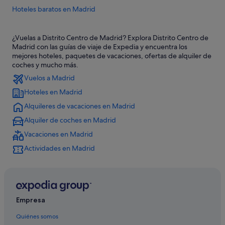
Hoteles baratos en Madrid
Cabañas en Comunidad de Madrid
¿Vuelas a Distrito Centro de Madrid? Explora Distrito Centro de
Best Western hoteles en Distrito Centro de Madrid
Madrid con las guías de viaje de Expedia y encuentra los
Madrid hoteles
mejores hoteles, paquetes de vacaciones, ofertas de alquiler de
coches y mucho más.
Hoteles con spa en Madrid
Vuelos a Madrid
Oyo Rooms hoteles en Madrid
Hoteles en Madrid
Hoteles que aceptan mascotas en Madrid
Alquileres de vacaciones en Madrid
Hoteles cerca de Gran Vía
Alquiler de coches en Madrid
Pensiones en Comunidad de Madrid
Vacaciones en Madrid
Hoteles de 4 estrellas en Distrito Centro de Madrid
Actividades en Madrid
Anantara hoteles en Madrid
Hoteles con piscina en Comunidad de Madrid
Pensiones en Estación de metro Tirso de Molina
Empresa
Hoteles cerca de Teatro Lope de Vega
Quiénes somos
Albergues en Madrid