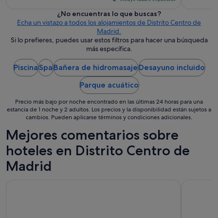
a
de
l
¿No encuentras lo que buscas?
195 €
c
Echa un vistazo a todos los alojamientos de Distrito Centro de
por
l
Madrid.
i
noche
Si lo prefieres, puedes usar estos filtros para hacer una búsqueda
e
más específica.
del
n
10
t
Piscina
Spa
Bañera de hidromasaje
Desayuno incluido
ago
e
al
.
Parque acuático
11
"
ago
Precio más bajo por noche encontrado en las últimas 24 horas para una
estancia de 1 noche y 2 adultos. Los precios y la disponibilidad están sujetos a
cambios. Pueden aplicarse términos y condiciones adicionales.
Mejores comentarios sobre
hoteles en Distrito Centro de
Madrid
Hotel Regina
Hotel Riu 