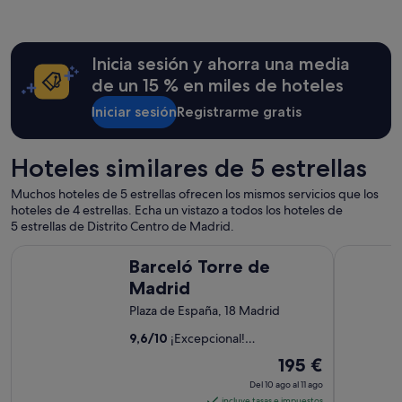
e
,
l
a
Inicia sesión y ahorra una media
m
de un 15 % en miles de hoteles
e
j
Iniciar sesión
Registrarme gratis
o
r
a
Hoteles similares de 5 estrellas
c
t
Muchos hoteles de 5 estrellas ofrecen los mismos servicios que los
i
hoteles de 4 estrellas. Echa un vistazo a todos los hoteles de
t
5 estrellas de Distrito Centro de Madrid.
u
d
Barceló Torre de Madrid
Thompson 
y
Barceló Torre de
s
Madrid
e
Plaza de España, 18 Madrid
r
v
9,6
/
10
¡Excepcional!
i
(2692 comentarios)
c
El
195 €
i
precio
Del 10 ago al 11 ago
o
es
incluye tasas e impuestos