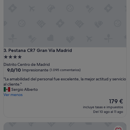
Pestana CR7 Gran Vía Madrid
3. Pestana CR7 Gran Vía Madrid
Alojamiento
de
Distrito Centro de Madrid
4.0 estrellas
9.0
9,0/10
Impresionante
(1.095 comentarios)
sobre
"
"La amabilidad del personal fue excelente, la mejor actitud y servicio
10,
L
al cliente."
Impresionante,
a
Sergio Alberto
(1.095 comentarios)
a
Ver menos
m
El
179 €
a
precio
incluye tasas e impuestos
b
actual
Del 10 ago al 11 ago
i
es
l
de
Urban Hive Madrid
i
179 €