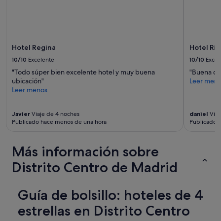
Hotel Regina
Hotel Riu
10/10
Excelente
10/10
Excel
"Todo súper bien excelente hotel y muy buena
"Buena op
ubicación"
Leer men
Leer menos
Javier
Viaje de 4 noches
daniel
Viaj
Publicado hace menos de una hora
Publicado h
Más información sobre
Distrito Centro de Madrid
Guía de bolsillo: hoteles de 4
estrellas en Distrito Centro