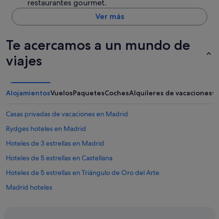
restaurantes gourmet.
Ver más
Te acercamos a un mundo de
viajes
Alojamientos
Vuelos
Paquetes
Coches
Alquileres de vacaciones
O
Casas privadas de vacaciones en Madrid
Rydges hoteles en Madrid
Hoteles de 3 estrellas en Madrid
Hoteles de 5 estrellas en Castellana
Hoteles de 5 estrellas en Triángulo de Oro del Arte
Madrid hoteles
Feelathome Apartments hoteles en Madrid
Vincci hoteles en Madrid