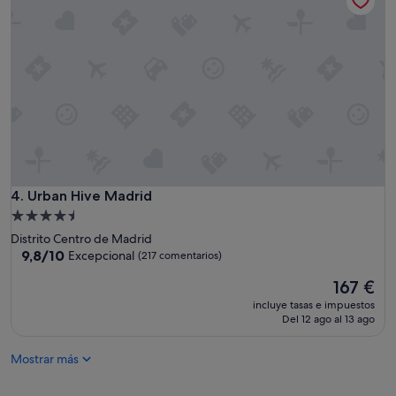
d
a
d
d
e
l
p
e
r
s
o
n
a
Urban Hive Madrid
4. Urban Hive Madrid
l
Alojamiento
f
de
Distrito Centro de Madrid
u
4.5 estrellas
9.8
9,8/10
Excepcional
(217 comentarios)
e
sobre
e
El
167 €
10,
x
precio
Excepcional,
c
incluye tasas e impuestos
actual
(217 comentarios)
Del 12 ago al 13 ago
e
es
l
de
e
Mostrar más
167 €
n
t