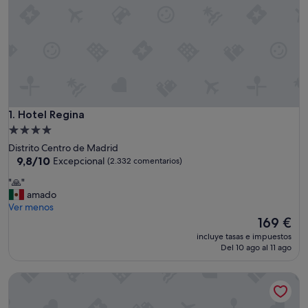
Hotel Regina
1. Hotel Regina
Alojamiento
de
Distrito Centro de Madrid
4.0 estrellas
9.8
9,8/10
Excepcional
(2.332 comentarios)
sobre
"
"🙏"
10,
🙏
amado
Excepcional,
"
Ver menos
(2.332 comentarios)
El
169 €
precio
incluye tasas e impuestos
actual
Del 10 ago al 11 ago
es
de
Hotel Riu Plaza España
169 €