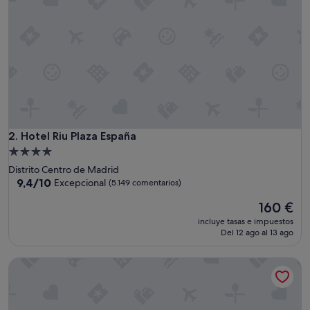
Hotel Riu Plaza España
2. Hotel Riu Plaza España
Alojamiento
de
Distrito Centro de Madrid
4.0 estrellas
9.4
9,4/10
Excepcional
(5.149 comentarios)
sobre
El
160 €
10,
precio
Excepcional,
incluye tasas e impuestos
actual
(5.149 comentarios)
Del 12 ago al 13 ago
es
de
Pestana CR7 Gran Vía Madrid
160 €