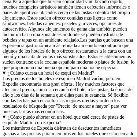
cena.Para aquellos que buscan comodidad y un bocado rápido,
muchos complejos turísticos también tienen cafeterías informales o
bares de aperitivos ubicados cerca de las pistas o dentro del propio
alojamiento. Estos suelen ofrecer comidas más ligeras como
sándwiches, bebidas calientes, pasteles y, a veces, opciones de
autoservicio. Algunos alojamientos de gama alta también pueden
incluir un bar o una zona de estar donde se pueden disfrutar de
bebidas y tapas en un ambiente relajado.Las parejas que buscan una
experiencia gastronómica más refinada a menudo encontrarán que
algunos de los hoteles de lujo ofrecen restaurantes a la carta con un
menú y una carta de vinos más sofisticados. Estos establecimientos
suelen centrarse en la cocina española moderna o platos de fusión, lo
que proporciona una buena opción para una noche especial.
¿Cuánto cuesta un hotel de esquí en Madrid?
Los precios de los hoteles de esquí en Madrid varían, pero en
Expedia encontrarás una gran oferta . Hay muchos factores que
afectan al precio, como la cercanía del hotel a las pistas, la época del
año o los días de la semana que elijas para tu estancia. Sé flexible
con las fechas para encontrar las mejores ofertas y ordena los
resultados de búsqueda por "Precio: de menor a mayor" para ver
nuestras tarifas más económicas.
¿Cómo puedo ahorrar en un hotel que esté cerca de pistas de
esquí de Madrid con Expedia?
Los miembros de Expedia disfrutan de descuentos inmediatos
gracias a los precios para miembros en los hoteles que están cerca de