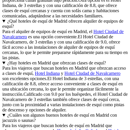
proporciona cunas gratuitas bajo petición.Otra opción es el Hotel
Indiana, de 3 estrellas y con una calificación de 8.8, que ofrece
clases de esquí cercanas y cuenta con sofás cama y habitaciones
comunicadas, adaptándose a las necesidades familiares.
¿Qué hoteles de esquí de Madrid ofrecen alquiler de equipos de
esquí?
Para el alquiler de equipos de esquí en Madrid, el
Hotel Ciudad de
Navalcarnero
es una opción conveniente.El Hotel Ciudad de
Navalcarnero, de 3 estrellas y con una calificación de 9.0, ofrece
fácil acceso a las instalaciones de alquiler de equipos de esquí
cercanas, lo que le permite prepararse rápidamente para su tiempo en
las pistas.
¿Hay hoteles en Madrid que ofrezcan clases de esquí?
Para los viajeros que buscan hoteles en Madrid que ofrezcan acceso
a clases de esquí,
Hotel Indiana
y
Hotel Ciudad de Navalcarnero
son excelentes opciones.El Hotel Indiana de 3 estrellas, con una
calificación de 8.8, ofrece acceso conveniente a clases de esquí en
una ubicación cercana, lo que le permite organizar fácilmente la
instrucción.Calificado con 9.0 por los huéspedes, el Hotel Ciudad de
Navalcarnero de 3 estrellas también ofrece clases de esquí cerca,
junto con la proximidad a varias instalaciones de esquí como pistas
de descenso y opciones de alquiler.
¿Cuáles son algunos buenos hoteles de esquí en Madrid con
jacuzzis o saunas?
Para los viajeros que buscan hoteles de esquí en Madrid que