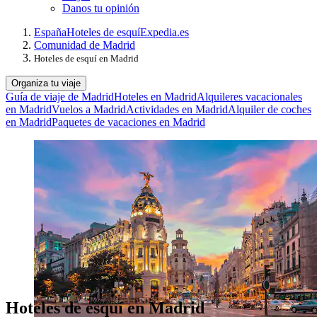
Danos tu opinión
España
Hoteles de esquí
Expedia.es
Comunidad de Madrid
Hoteles de esquí en Madrid
Organiza tu viaje
Guía de viaje de Madrid
Hoteles en Madrid
Alquileres vacacionales
en Madrid
Vuelos a Madrid
Actividades en Madrid
Alquiler de coches
en Madrid
Paquetes de vacaciones en Madrid
Hoteles de esquí en Madrid