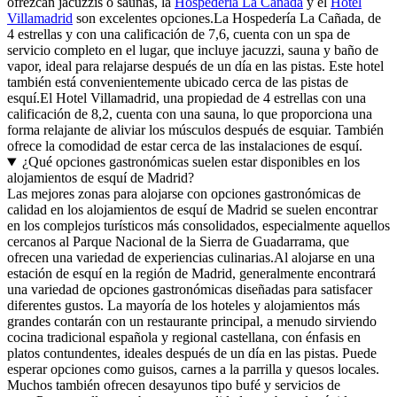
ofrezcan jacuzzis o saunas, la
Hospedería La Cañada
y el
Hotel
Villamadrid
son excelentes opciones.La Hospedería La Cañada, de
4 estrellas y con una calificación de 7,6, cuenta con un spa de
servicio completo en el lugar, que incluye jacuzzi, sauna y baño de
vapor, ideal para relajarse después de un día en las pistas. Este hotel
también está convenientemente ubicado cerca de las pistas de
esquí.El Hotel Villamadrid, una propiedad de 4 estrellas con una
calificación de 8,2, cuenta con una sauna, lo que proporciona una
forma relajante de aliviar los músculos después de esquiar. También
ofrece la comodidad de estar cerca de las instalaciones de esquí.
¿Qué opciones gastronómicas suelen estar disponibles en los
alojamientos de esquí de Madrid?
Las mejores zonas para alojarse con opciones gastronómicas de
calidad en los alojamientos de esquí de Madrid se suelen encontrar
en los complejos turísticos más consolidados, especialmente aquellos
cercanos al Parque Nacional de la Sierra de Guadarrama, que
ofrecen una variedad de experiencias culinarias.Al alojarse en una
estación de esquí en la región de Madrid, generalmente encontrará
una variedad de opciones gastronómicas diseñadas para satisfacer
diferentes gustos. La mayoría de los hoteles y alojamientos más
grandes contarán con un restaurante principal, a menudo sirviendo
cocina tradicional española y regional castellana, con énfasis en
platos contundentes, ideales después de un día en las pistas. Puede
esperar opciones como guisos, carnes a la parrilla y quesos locales.
Muchos también ofrecen desayunos tipo bufé y servicios de