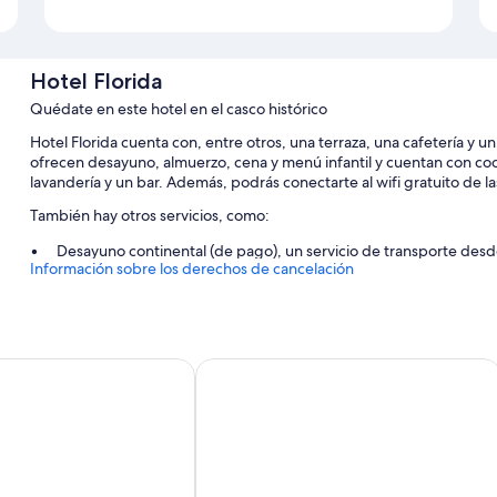
Hotel Florida
Quédate en este hotel en el casco histórico
Hotel Florida cuenta con, entre otros, una terraza, una cafetería y un
ofrecen desayuno, almuerzo, cena y menú infantil y cuentan con co
lavandería y un bar. Además, podrás conectarte al wifi gratuito de la
También hay otros servicios, como:
Desayuno continental (de pago), un servicio de transporte desde 
Información sobre los derechos de cancelación
la compra de entradas
Un servicio de recepción las 24 horas, espacios sin humos y una 
Consigna de equipaje, un salón de eventos y servicios de conser
anta Cruz
Hospedium Hotel Los Lanceros
Características de la habitación
Las 50 habitaciones disponen de características que incluyen aire
adicionales, tales como wifi gratis y cajas fuertes.
Además, otros servicios que encontrarás en todas las habitaciones in
Bidés, artículos de higiene personal gratuitos y secadores de pe