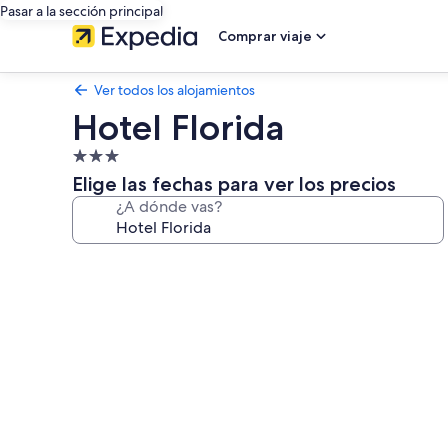
Pasar a la sección principal
Comprar viaje
Ver todos los alojamientos
Hotel Florida
Alojamiento
de
Elige las fechas para ver los precios
3.0 estrellas
¿A dónde vas?
Galería
de
imágenes
de
Hotel
Florida