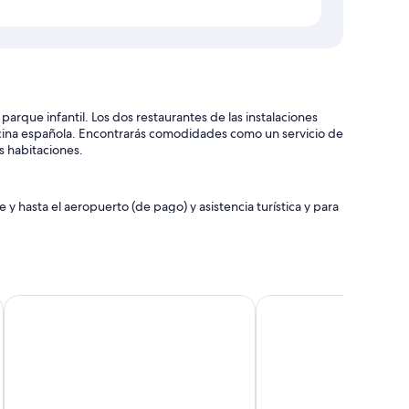
 parque infantil. Los dos restaurantes de las instalaciones
cina española. Encontrarás comodidades como un servicio de
s habitaciones.
y hasta el aeropuerto (de pago) y asistencia turística y para
caja fuerte en recepción
jería
Hotel Galaico
Dorma Victoria Palace
 acondicionado, por no mencionar algunas comodidades
cluyen los siguientes:
lo