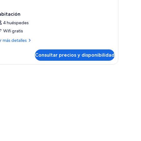
abitación
4 huéspedes
Wifi gratis
ás
r más detalles
talles
Consultar precios y disponibilidad
bitación