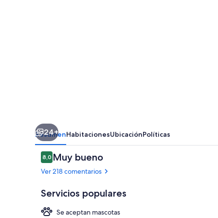
24+
Resumen
Habitaciones
Ubicación
Políticas
Comentarios
Muy bueno
8,0
8,0 de 10
Ver 218 comentarios
Servicios populares
Se aceptan mascotas