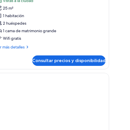
Vistas a la ciudad
abitación
25 m²
oble
1 habitación
uperior,
2 huéspedes
1 cama de matrimonio grande
ama
Wifi gratis
e
atrimonio
ás
r más detalles
rande
talles
Consultar precios y disponibilidad
bitación
ble
perior,
ma
trimonio
ande