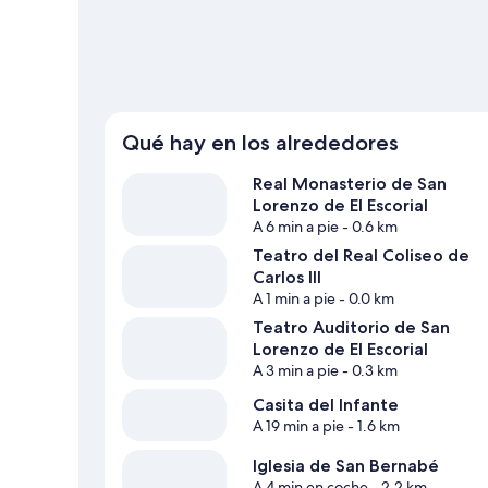
Qué hay en los alrededores
Real Monasterio de San
Lorenzo de El Escorial
A 6 min a pie
- 0.6 km
Teatro del Real Coliseo de
Carlos III
A 1 min a pie
- 0.0 km
Teatro Auditorio de San
Lorenzo de El Escorial
A 3 min a pie
- 0.3 km
Casita del Infante
A 19 min a pie
- 1.6 km
Iglesia de San Bernabé
A 4 min en coche
- 2.2 km