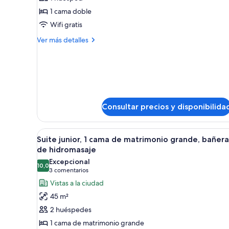
Habitación
1 cama doble
individual
Wifi gratis
Más
Ver más detalles
detalles
de
Habitación
individual
Consultar precios y disponibilida
Abrir
Una habitación de hotel con un
5
Suite junior, 1 cama de matrimonio grande, bañera
todas
de hidromasaje
las
Excepcional
10,0
fotos
10,0 de 10
(3 comentarios)
3 comentarios
de
Vistas a la ciudad
Suite
45 m²
junior,
2 huéspedes
1
1 cama de matrimonio grande
cama