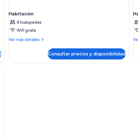
Habitación
H
4 huéspedes
Wifi gratis
Más
M
Ver más detalles
Ve
detalles
de
de
de
d
Consultar precios y disponibilidad
Habitación
Ha