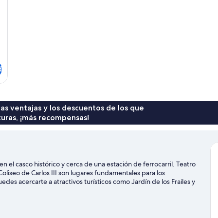
d
 las ventajas y los descuentos de los que
turas, ¡más recompensas!
en el casco histórico y cerca de una estación de ferrocarril. Teatro
Coliseo de Carlos III son lugares fundamentales para los
edes acercarte a atractivos turísticos como Jardín de los Frailes y
ural La Torre también merecen la pena. ¡Saca los palos y mejora tu
rcano, o bien ir en busca de aventuras practicando actividades
ña.
Ver guía de viaje de San Lorenzo de El Escorial