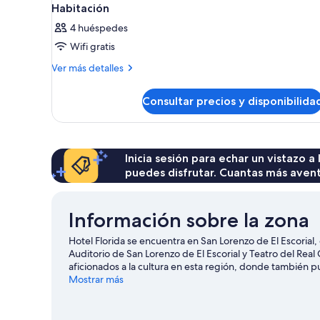
Habitación
4 huéspedes
Wifi gratis
Más
Ver más detalles
detalles
de
Consultar precios y disponibilida
Habitación
Inicia sesión para echar un vistazo a
puedes disfrutar. Cuantas más aven
Información sobre la zona
Hotel Florida se encuentra en San Lorenzo de El Escorial, 
Auditorio de San Lorenzo de El Escorial y Teatro del Real 
aficionados a la cultura en esta región, donde también pu
Casita del Príncipe. Arboreto Luis Ceballos y Centro Cult
Mostrar más
swing! Podrás depurar tu técnica en un campo de golf ce
como las rutas a pie o en bicicleta o el ciclismo de monta