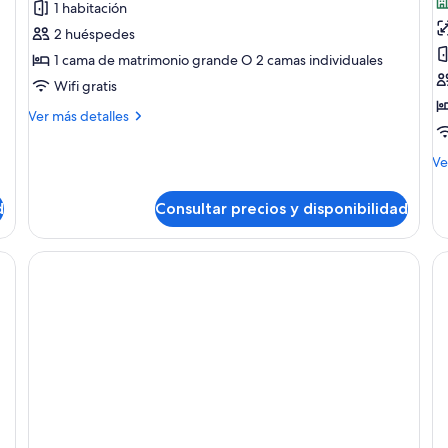
1 habitación
Habitación
H
2 huéspedes
doble
d
1 cama de matrimonio grande O 2 camas individuales
s
Wifi gratis
1
c
Más
Ver más detalles
detalles
d
de
m
M
Ve
Habitación
g
de
doble
de
d
Consultar precios y disponibilidad
Ha
do
su
a cama, un escritorio con computadora, una silla, un sofá y un televisor.
1
ca
de
ma
gr