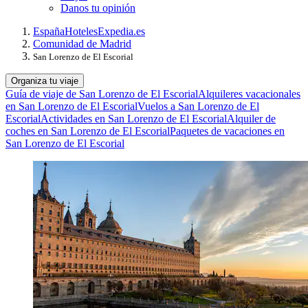
Danos tu opinión
España
Hoteles
Expedia.es
Comunidad de Madrid
San Lorenzo de El Escorial
Organiza tu viaje
Guía de viaje de San Lorenzo de El Escorial
Alquileres vacacionales
en San Lorenzo de El Escorial
Vuelos a San Lorenzo de El
Escorial
Actividades en San Lorenzo de El Escorial
Alquiler de
coches en San Lorenzo de El Escorial
Paquetes de vacaciones en
San Lorenzo de El Escorial