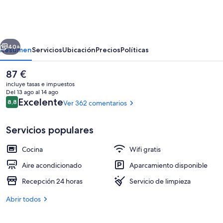
La
Latina
erior
Siguiente
40+
Resumen
Servicios
Ubicación
Precios
Políticas
El
87 €
precio
incluye tasas e impuestos
actual
Del 13 ago al 14 ago
es
Comentarios
Excelente
8,8
Ver 362 comentarios
8,8 de 10
de
87 €
Servicios populares
Cocina
Wifi gratis
Suite, 1 habitación, balcón | Cortinas 
Aire acondicionado
Aparcamiento disponible
Recepción 24 horas
Servicio de limpieza
Abrir todos