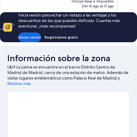
incluye tasas e impuestos
actual
Del 16 ago al 17 ago
es
Inicia sesión para echar un vistazo a las ventajas y los
de
descuentos de los que puedes disfrutar. Cuantas más
109 €
aventuras, ¡más recompensas!
Iniciar sesión
Registrarme gratis
Información sobre la zona
L&H La Latina se encuentra en el barrio Distrito Centro de
Madrid de Madrid, cerca de una estación de metro. Además de
visitar lugares emblemáticos como Palacio Real de Madrid y
Plaza de Cibeles, si lo tuyo son las compras tienes que pasar por
Mostrar más
Gran Vía y Mercado de San Miguel. ¿Te apetece disfrutar de un
evento especial? Puedes buscar el calendario de Movistar Arena
o Estadio Santiago Bernabéu.
Ver guía de viaje de Madrid
Ver más apartoteles en Madrid