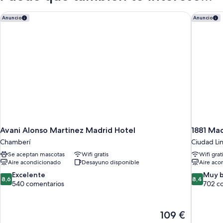
Avani Alonso Martinez Madrid Hotel
1881 Mad
Anuncio
Anuncio
Avani Alonso Martinez Madrid Hotel
1881 Mad
Chamberí
Ciudad Lin
Se aceptan mascotas
Wifi gratis
Wifi grat
Aire acondicionado
Desayuno disponible
Aire aco
8.6
8.4
Excelente
Muy 
8,6
8,4
sobre
sobre
540 comentarios
702 c
10,
10,
Excelente,
Muy
540 comentarios
bueno,
El
109 €
702 comen
precio