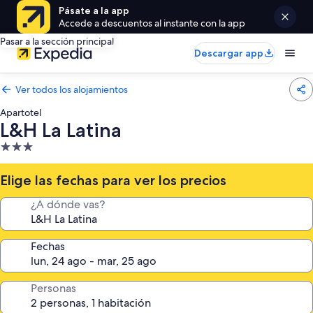
Pásate a la app
Accede a descuentos al instante con la app
Pasar a la sección principal
Descargar app
Ver todos los alojamientos
Apartotel
L&H La Latina
Alojamiento
de
3.0 estrellas
Elige las fechas para ver los precios
¿A dónde vas?
Fechas
Personas