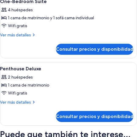
8
One-Bedroom Suite
todas
4 huéspedes
las
1 cama de matrimonio y 1 sofá cama individual
fotos
de
Wifi gratis
One-
Más
Ver más detalles
Bedroom
detalles
de
Suite
Consultar precios y disponibilidad
One-
Bedroom
Suite
Abrir
Cortinas opacas, cunas gratuitas, wifi 
9
Penthouse Deluxe
todas
2 huéspedes
las
1 cama de matrimonio
fotos
de
Wifi gratis
Penthouse
Más
Ver más detalles
Deluxe
detalles
de
Consultar precios y disponibilidad
Penthouse
Deluxe
Puede que también te interese...