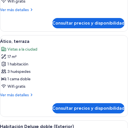
Wifi gratis
superior
Más
Ver más detalles
(Interior)
detalles
de
Consultar precios y disponibilidad
Habitación
doble
superior
Abrir
Habitación de hotel con una cama grande
7
(Interior)
Ático, terraza
todas
Vistas a la ciudad
las
17 m²
fotos
de
1 habitación
Ático,
3 huéspedes
terraza
1 cama doble
Wifi gratis
Más
Ver más detalles
detalles
de
Consultar precios y disponibilidad
Ático,
terraza
Abrir
Una cama bien tendida con sábanas bl
7
Habitación Deluxe doble (Exterior)