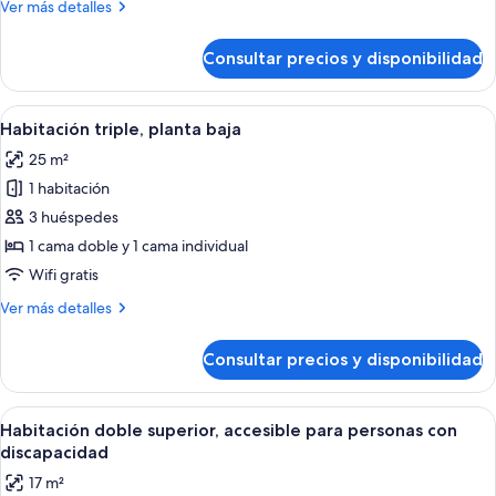
Más
Ver más detalles
balcón
detalles
de
Consultar precios y disponibilidad
Suite,
1
habitación,
Abrir
Una cama bien tendida con almohadas 
6
balcón
Habitación triple, planta baja
todas
25 m²
las
1 habitación
fotos
de
3 huéspedes
Habitación
1 cama doble y 1 cama individual
triple,
Wifi gratis
planta
Más
Ver más detalles
baja
detalles
de
Consultar precios y disponibilidad
Habitación
triple,
planta
Abrir
Habitación de hotel con una cama gran
7
baja
Habitación doble superior, accesible para personas con
todas
discapacidad
las
17 m²
fotos