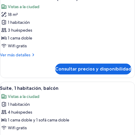
todas
Vistas a la ciudad
las
18 m²
fotos
de
1 habitación
Habitación
3 huéspedes
Deluxe
1 cama doble
doble
Wifi gratis
(Exterior)
Más
Ver más detalles
detalles
de
Consultar precios y disponibilidad
Habitación
Deluxe
doble
Abrir
Una habitación de hotel moderna con 
9
(Exterior)
Suite, 1 habitación, balcón
todas
Vistas a la ciudad
las
1 habitación
fotos
de
4 huéspedes
Suite,
1 cama doble y 1 sofá cama doble
1
Wifi gratis
habitación,