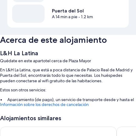
Puerta del Sol
A 14 min a pie
- 1.2 km
Acerca de este alojamiento
L&H La Latina
Quédate en este apartotel cerca de Plaza Mayor
En L&H La Latina, que está a poca distancia de Palacio Real de Madrid y
Puerta del Sol, encontrarás todo lo que necesitas. Los huéspedes
pueden conectarse al wifi gratuito de las habitaciones.
Estos son otros servicios:
Aparcamiento (de pago), un servicio de transporte desde y hasta el
Información sobre los derechos de cancelación
aeropuerto (de pago) y un ascensor
Personal multilingüe, asistencia turística y para la compra de
Alojamientos similares
entradas y un servicio de recepción las 24 horas
Consigna de equipaje y espacios sin humos
Gran Central Suites
Hotel Pr
Los viajeros suelen hablar muy bien de aspectos como la amabilidad