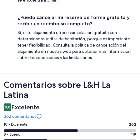
¿Puedo cancelar mi reserva de forma gratuita y
recibir un reembolso completo?
Sí, este alojamiento ofrece cancelación gratuita con
determinadas tarifas de habitación, porque es importante
tener flexibilidad. Consulta la política de cancelación del
alojamiento en nuestra web para obtener más información
sobre las condiciones y las limitaciones.
Comentarios
Comentarios sobre L&H La
Latina
Excelente
8,8
362 comentarios
202
10 - Excelente
202
comentarios
119
8 - Bueno
119
de