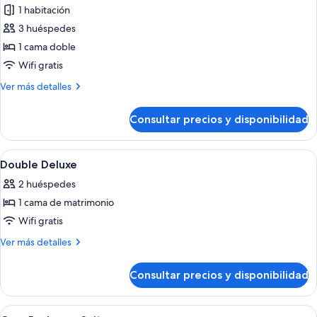
1 habitación
de
3 huéspedes
Habitación
doble
1 cama doble
superior,
Wifi gratis
accesible
Más
Ver más detalles
para
detalles
personas
de
Consultar precios y disponibilidad
Habitación
con
doble
discapacidad
superior,
Abrir
Cortinas opacas, cunas gratuitas, wifi 
10
accesible
Double Deluxe
todas
para
2 huéspedes
personas
las
con
1 cama de matrimonio
fotos
discapacidad
de
Wifi gratis
Double
Más
Ver más detalles
Deluxe
detalles
de
Consultar precios y disponibilidad
Double
Deluxe
Abrir
Cortinas opacas, cunas gratuitas, wifi 