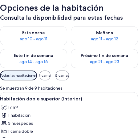
Opciones de la habitación
Consulta la disponibilidad para estas fechas
Consulta la disponibilidad para esta noche, ago 10 - ago 11
Consulta la disponibilidad par
Esta noche
Mañana
ago 10 - ago 11
ago 11 - ago 12
Consulta la disponibilidad para este fin de semana, ago 14 - a
Consulta la disponibilidad par
Este fin de semana
Próximo fin de semana
ago 14 - ago 16
ago 21 - ago 23
Filtros
Todas las habitaciones
1 cama
2 camas
disponibles
para
Se muestran 9 de 9 habitaciones
las
Abrir
Habitación de hotel con una cama gran
6
Habitación doble superior (Interior)
habitaciones
todas
17 m²
las
1 habitación
fotos
de
3 huéspedes
Habitación
1 cama doble
doble