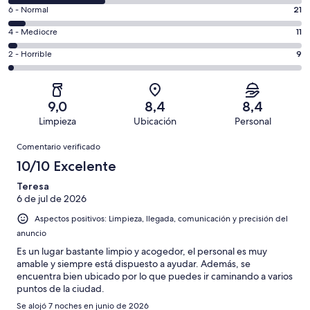
comentarios
un
21
6 - Normal
21
de
total
comentarios
un
11
4 - Mediocre
11
de
de
total
comentarios
362
un
9
2 - Horrible
9
de
de
con
total
comentarios
362
un
una
de
de
con
total
puntuación
362
un
una
de
9,0
8,4
8,4
de
con
total
puntuación
362
Limpieza
Ubicación
Personal
10
una
de
de
con
Comentarios
-
puntuación
362
8
Comentario verificado
una
Excelente
de
con
-
puntuación
10/10 Excelente
6
una
Bueno
de
-
puntuación
Teresa
4
Normal
6 de jul de 2026
de
-
2
Aspectos positivos: Limpieza, llegada, comunicación y precisión del
Mediocre
-
anuncio
Horrible
Es un lugar bastante limpio y acogedor, el personal es muy
amable y siempre está dispuesto a ayudar. Además, se
encuentra bien ubicado por lo que puedes ir caminando a varios
puntos de la ciudad.
Se alojó 7 noches en junio de 2026