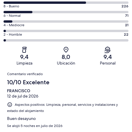
comentarios
226
8 - Bueno
226
de
comentarios
un
71
6 - Normal
71
de
total
comentarios
un
21
4 - Mediocre
21
de
de
total
comentarios
1004
un
22
2 - Horrible
22
de
de
con
total
comentarios
1004
un
una
de
de
con
total
puntuación
1004
un
una
de
9,4
8,0
9,4
de
con
total
puntuación
1004
Limpieza
Ubicación
Personal
10
una
de
de
con
Comentarios
-
puntuación
1004
8
Comentario verificado
una
Excelente
de
con
-
puntuación
10/10 Excelente
6
una
Bueno
de
-
puntuación
FRANCISCO
4
Normal
12 de jul de 2026
de
-
2
Aspectos positivos: Limpieza, personal, servicios y instalaciones y
Mediocre
-
estado del alojamiento
Horrible
Buen desayuno
Se alojó 5 noches en julio de 2026