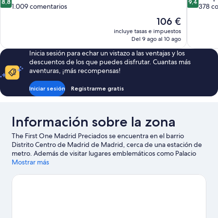
8,8
9,4
sobre
sobre
1.009 comentarios
378 c
10,
10,
El
106 €
Excelente,
Excepcion
precio
incluye tasas e impuestos
1.009 comentarios
378 comen
actual
Del 9 ago al 10 ago
es
Inicia sesión para echar un vistazo a las ventajas y los
de
descuentos de los que puedes disfrutar. Cuantas más
106 €
aventuras, ¡más recompensas!
Iniciar sesión
Registrarme gratis
Información sobre la zona
The First One Madrid Preciados se encuentra en el barrio
Distrito Centro de Madrid de Madrid, cerca de una estación de
metro. Además de visitar lugares emblemáticos como Palacio
Real de Madrid y Plaza de Cibeles, si lo tuyo son las compras
Mostrar más
tienes que pasar por Gran Vía y Mercado de San Miguel. ¿Te
apetece disfrutar de un evento especial? Puedes buscar el
calendario de Estadio Santiago Bernabéu o Movistar Arena.
Ver
guía de viaje de Madrid