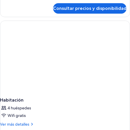
de
Consultar precios y disponibilidad
Habitación
Habitación
4 huéspedes
Wifi gratis
Más
Ver más detalles
detalles