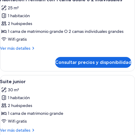
todas
25 m²
las
1 habitación
fotos
de
2 huéspedes
Habitación
1 cama de matrimonio grande O 2 camas individuales grandes
Premium
Wifi gratis
con
Más
Ver más detalles
1
detalles
cama
de
Consultar precios y disponibilidad
Habitación
doble
Premium
o
con
Abrir
Una habitación de hotel con una cama
2
5
1
Suite junior
todas
individuales
cama
30 m²
doble
las
o
1 habitación
fotos
2
de
2 huéspedes
individuales
Suite
1 cama de matrimonio grande
junior
Wifi gratis
Más
Ver más detalles