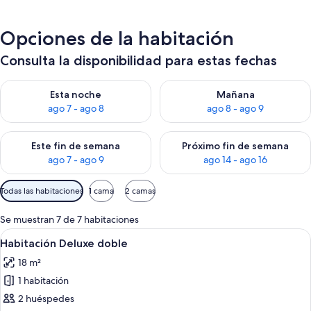
Opciones de la habitación
Consulta la disponibilidad para estas fechas
Consulta la disponibilidad para esta noche, ago 7 - ago 8
Consulta la disponibilidad pa
Esta noche
Mañana
ago 7 - ago 8
ago 8 - ago 9
Consulta la disponibilidad para este fin de semana, ago 7 - ag
Consulta la disponibilidad par
Este fin de semana
Próximo fin de semana
ago 7 - ago 9
ago 14 - ago 16
Filtros
Todas las habitaciones
1 cama
2 camas
disponibles
para
Se muestran 7 de 7 habitaciones
las
Abrir
Una habitación de hotel con una cama,
5
Habitación Deluxe doble
habitaciones
todas
18 m²
las
1 habitación
fotos
de
2 huéspedes