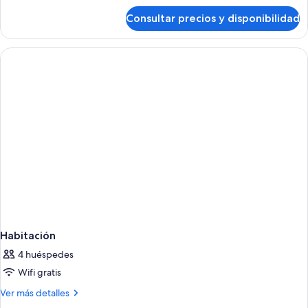
de
Consultar precios y disponibilidad
Habitación
Habitación
4 huéspedes
Wifi gratis
Más
Ver más detalles
detalles