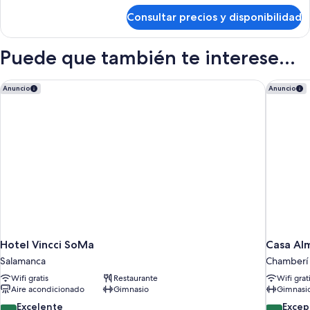
de
Consultar precios y disponibilidad
Habitación
Puede que también te interese...
Hotel Vincci SoMa
Casa Alm
Anuncio
Anuncio
Hotel Vincci SoMa
Casa Alm
Salamanca
Chamberí
Wifi gratis
Restaurante
Wifi grat
Aire acondicionado
Gimnasio
Gimnasi
8.8
9.4
Excelente
Excep