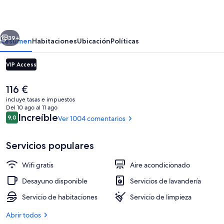
One
Madrid
erior
Siguiente
Preciados
39+
Resumen
Habitaciones
Ubicación
Políticas
VIP Access
El
116 €
precio
incluye tasas e impuestos
actual
Del 10 ago al 11 ago
es
Comentarios
Increíble
9,0
Ver 1004 comentarios
9,0 de 10
de
116 €
Servicios populares
Terraza o patio
Wifi gratis
Aire acondicionado
Desayuno disponible
Servicios de lavandería
Servicio de habitaciones
Servicio de limpieza
Abrir todos