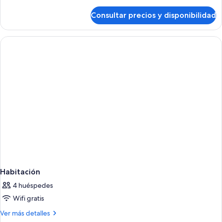
detalles
de
Consultar precios y disponibilidad
Suite
junior
Habitación
4 huéspedes
Wifi gratis
Más
Ver más detalles
detalles