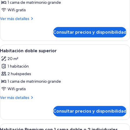
Habitación
1 cama de matrimonio grande
Deluxe
Wifi gratis
doble
Más
Ver más detalles
detalles
de
Consultar precios y disponibilidad
Habitación
Deluxe
doble
Abrir
Una cama doble con almohadas estampa
5
Habitación doble superior
todas
20 m²
las
1 habitación
fotos
de
2 huéspedes
Habitación
1 cama de matrimonio grande
doble
Wifi gratis
superior
Más
Ver más detalles
detalles
de
Consultar precios y disponibilidad
Habitación
doble
superior
Abrir
Habitación de hotel con una cama grande
4
Habitación Premium con 1 cama doble o 2 individuales