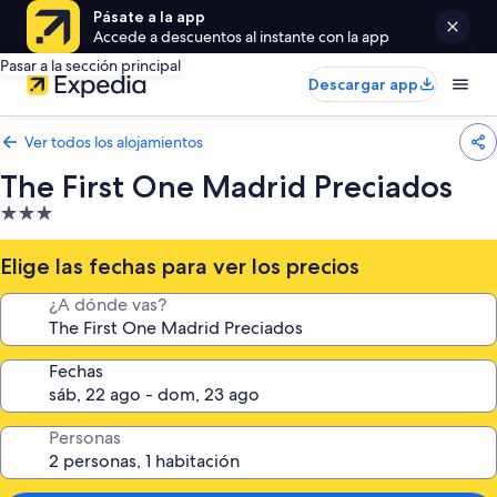
Pásate a la app
Accede a descuentos al instante con la app
Pasar a la sección principal
Descargar app
Ver todos los alojamientos
The First One Madrid Preciados
Alojamiento
de
3.0 estrellas
Elige las fechas para ver los precios
¿A dónde vas?
Fechas
Personas